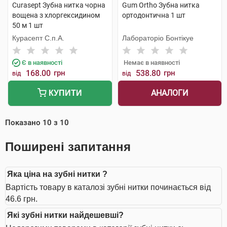
Curasept Зубна нитка чорна
Gum Ortho Зубна нитка
вощена з хлоргексидином
ортодонтична 1 шт
50 м 1 шт
Курасепт С.п.А.
Лабораторіо Бонтікуе
Є в наявності
Немає в наявності
168.00
грн
538.80
грн
від
від
АНАЛОГИ
КУПИТИ
Показано
10
з
10
Поширені запитання
Яка ціна на зубні нитки ?
Вартість товару в каталозі зубні нитки починається від
46.6 грн.
Які зубні нитки найдешевші?