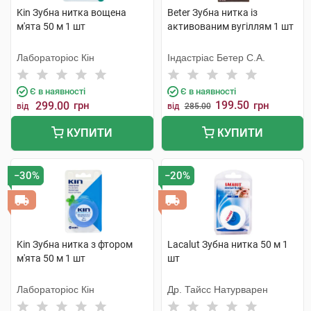
Kin Зубна нитка вощена
Beter Зубна нитка із
м'ята 50 м 1 шт
активованим вугіллям 1 шт
Лабораторіос Кін
Індастріас Бетер С.А.
Є в наявності
Є в наявності
199.50
299.00
грн
грн
від
від
285.00
КУПИТИ
КУПИТИ
−30%
−20%
Kin Зубна нитка з фтором
Lacalut Зубна нитка 50 м 1
м'ята 50 м 1 шт
шт
Лабораторіос Кін
Др. Тайсс Натурварен