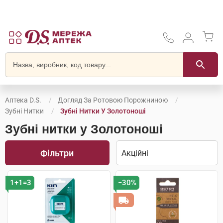
Аптека D.S.
Догляд За Ротовою Порожниною
Зубні Нитки
Зубні Нитки У Золотоноші
Зубні нитки у Золотоноші
Фільтри
1+1=3
−30%