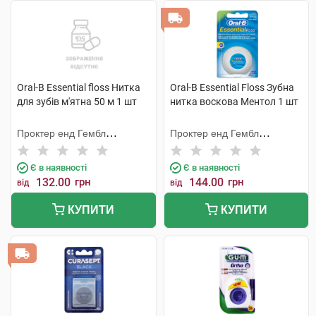
Oral-B Essential floss Нитка
Oral-B Essential Floss Зубна
для зубів м'ятна 50 м 1 шт
нитка воскова Ментол 1 шт
Проктер енд Гембл
Проктер енд Гембл
Меньюфекчурінг
Меньюфекчурінг
Є в наявності
Є в наявності
132.00
грн
144.00
грн
від
від
КУПИТИ
КУПИТИ