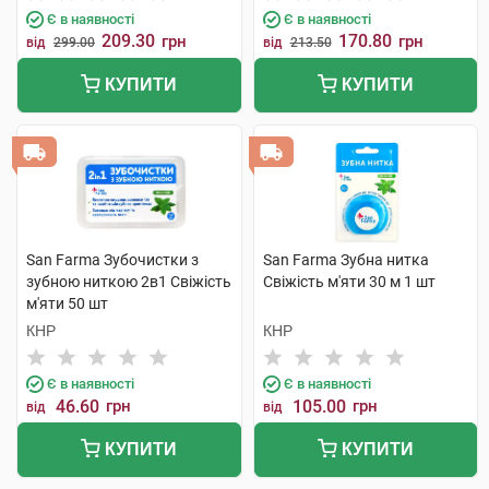
Є в наявності
Є в наявності
209.30
170.80
грн
грн
від
299.00
від
213.50
КУПИТИ
КУПИТИ
San Farma Зубочистки з
San Farma Зубна нитка
зубною ниткою 2в1 Свіжість
Свіжість м'яти 30 м 1 шт
м'яти 50 шт
КНР
КНР
Є в наявності
Є в наявності
46.60
грн
105.00
грн
від
від
КУПИТИ
КУПИТИ