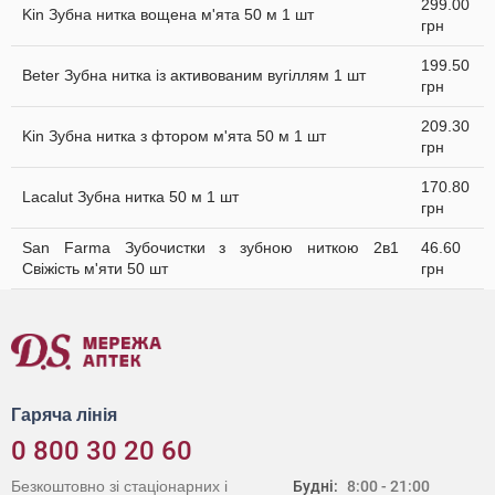
299.00
Kin Зубна нитка вощена м'ята 50 м 1 шт
грн
199.50
Beter Зубна нитка із активованим вугіллям 1 шт
грн
209.30
Kin Зубна нитка з фтором м'ята 50 м 1 шт
грн
170.80
Lacalut Зубна нитка 50 м 1 шт
грн
San Farma Зубочистки з зубною ниткою 2в1
46.60
Свіжість м'яти 50 шт
грн
Гаряча лінія
0 800 30 20 60
Безкоштовно зі стаціонарних і
Будні:
8:00 - 21:00