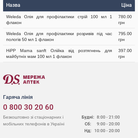
Назва
Ціна
Weleda Олія для профілактики стрій 100 мл 1
780.00
флакон
грн
Weleda Олія для профілактики розривів під час
795.00
пологів 50 мл 1 флакон
грн
HiPP Mama sanft Олійка від розтягнень для
397.00
майбутніх мам 100 мл 1 флакон
грн
Гаряча лінія
0 800 30 20 60
Безкоштовно зі стаціонарних і
Будні:
8:00 - 21:00
мобільних телефонів в Україні
Сб:
9:00 - 20:00
Нд:
10:00 - 20:00