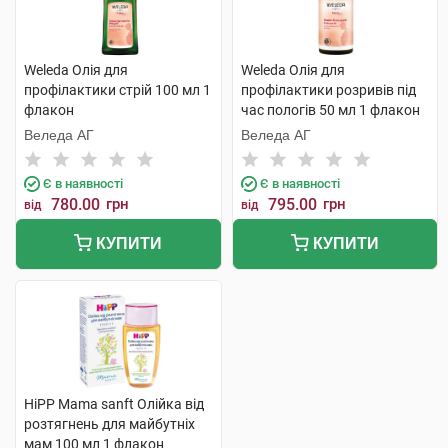
Weleda Олія для
Weleda Олія для
профілактики стрій 100 мл 1
профілактики розривів під
флакон
час пологів 50 мл 1 флакон
Веледа АГ
Веледа АГ
Є в наявності
Є в наявності
780.00
грн
795.00
грн
від
від
КУПИТИ
КУПИТИ
HiPP Mama sanft Олійка від
розтягнень для майбутніх
мам 100 мл 1 флакон