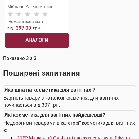
Мібелле АГ Косметікс
Немає в наявності
397.00
грн
від
АНАЛОГИ
Показано
3
з
3
Поширені запитання
Яка ціна на косметика для вагітних ?
Вартість товару в каталозі косметика для вагітних
починається від 397 грн.
Які косметика для вагітних найдешевші?
Недорогими товарами в категорії косметика для вагітних
є:
HiPP Mama sanft Олійка від розтягнень для майбутніх