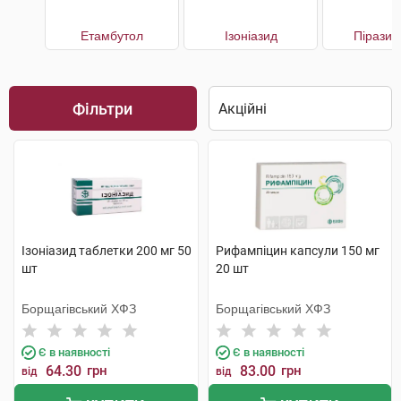
Етамбутол
Ізоніазид
Піразин
Фільтри
Ізоніазид таблетки 200 мг 50
Рифампіцин капсули 150 мг
шт
20 шт
Борщагівський ХФЗ
Борщагівський ХФЗ
Є в наявності
Є в наявності
64.30
грн
83.00
грн
від
від