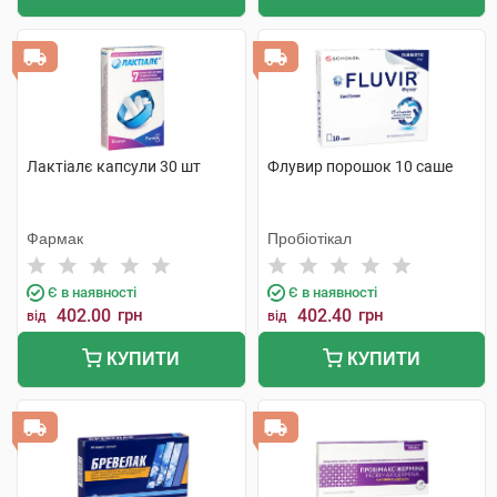
Лактіалє капсули 30 шт
Флувир порошок 10 саше
Фармак
Пробіотікал
Є в наявності
Є в наявності
402.00
грн
402.40
грн
від
від
КУПИТИ
КУПИТИ