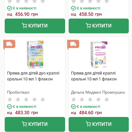
Є в наявності
Є в наявності
456.90
грн
458.50
грн
від
від
КУПИТИ
КУПИТИ
Према для дітей дуо краплі
Према для дітей краплі
оральні 10 мл 1 флакон
оральні 10 мл 1 флакон
Пробіотікал
Дельта Медікел Промоушнз
Є в наявності
Є в наявності
483.30
грн
484.60
грн
від
від
КУПИТИ
КУПИТИ