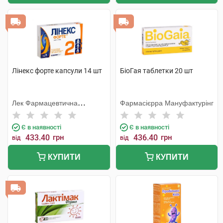
Лінекс форте капсули 14 шт
БіоГая таблетки 20 шт
Лек Фармацевтична
Фармасієрра Мануфактурінг
компанія
Є в наявності
Є в наявності
433.40
грн
436.40
грн
від
від
КУПИТИ
КУПИТИ