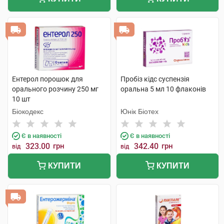
Ентерол порошок для
Пробіз кідс суспензія
орального розчину 250 мг
оральна 5 мл 10 флаконів
10 шт
Біокодекс
Юнік Біотех
Є в наявності
Є в наявності
323.00
грн
342.40
грн
від
від
КУПИТИ
КУПИТИ