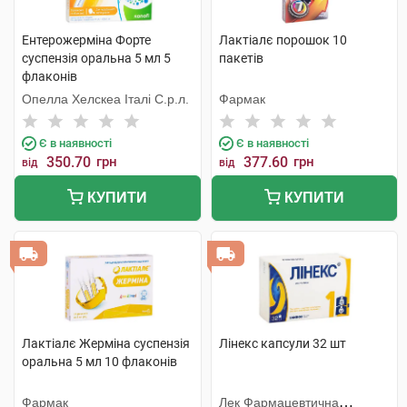
Ентерожерміна Форте
Лактіалє порошок 10
суспензія оральна 5 мл 5
пакетів
флаконів
Опелла Хелскеа Італі С.р.л.
Фармак
Є в наявності
Є в наявності
350.70
грн
377.60
грн
від
від
КУПИТИ
КУПИТИ
Лактіалє Жерміна суспензія
Лінекс капсули 32 шт
оральна 5 мл 10 флаконів
Фармак
Лек Фармацевтична