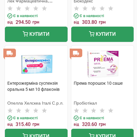
Лек Фармацевтична
Біокодекс
компанія
Є в наявності
Є в наявності
294.50
грн
303.80
грн
від
від
КУПИТИ
КУПИТИ
Ентерожерміна суспензія
Према порошок 10 саше
оральна 5 мл 10 флаконів
Опелла Хелскеа Італі С.р.л.
Пробіотікал
Є в наявності
Є в наявності
315.40
грн
320.60
грн
від
від
КУПИТИ
КУПИТИ