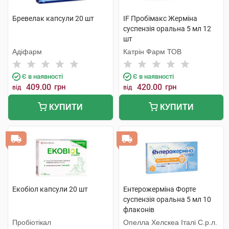
Бревелак капсули 20 шт
IF Пробімакс Жерміна
суспензія оральна 5 мл 12
шт
Адіфарм
Катрін Фарм ТОВ
Є в наявності
Є в наявності
409.00
грн
420.00
грн
від
від
КУПИТИ
КУПИТИ
Екобіол капсули 20 шт
Ентерожерміна Форте
суспензія оральна 5 мл 10
флаконів
Пробіотікал
Опелла Хелскеа Італі С.р.л.