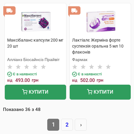
Максібаланс капсули 200 мг
Лактіалє Жерміна форте
20 шт
суспензія оральна 5 мл 10
флаконів
Алліанз Біосайнсіз Прайвіт
Фармак
Є в наявності
Є в наявності
493.00
грн
502.00
грн
від
від
КУПИТИ
КУПИТИ
Показано
36
з
48
1
2
›