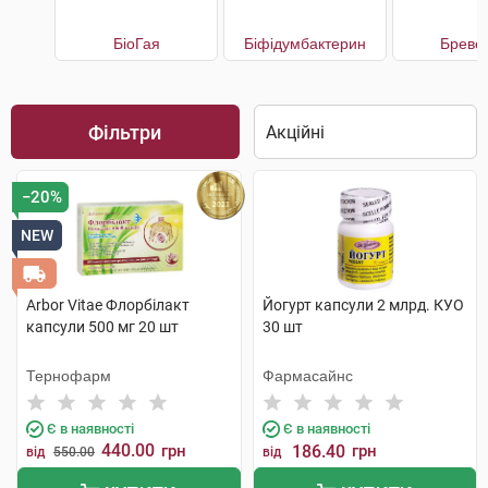
БіоГая
Біфідумбактерин
Бреве
Фільтри
−20%
NEW
Arbor Vitae Флорбілакт
Йогурт капсули 2 млрд. КУО
капсули 500 мг 20 шт
30 шт
Тернофарм
Фармасайнс
Є в наявності
Є в наявності
440.00
грн
186.40
грн
від
550.00
від