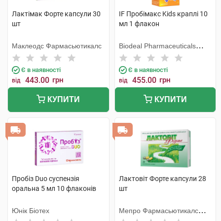
Лактімак Форте капсули 30
IF Пробімакс Kids краплі 10
шт
мл 1 флакон
Маклеодс Фармасьютикалс
Biodeal Pharmaceuticals
Private Limited
Є в наявності
Є в наявності
443.00
грн
455.00
грн
від
від
КУПИТИ
КУПИТИ
Пробіз Duo суспензія
Лактовіт Форте капсули 28
оральна 5 мл 10 флаконів
шт
Юнік Біотех
Мепро Фармасьютикалс
Пріват