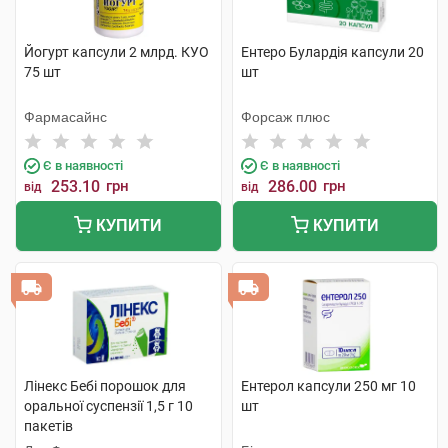
Йогурт капсули 2 млрд. КУО
Ентеро Булардія капсули 20
75 шт
шт
Фармасайнс
Форсаж плюс
Є в наявності
Є в наявності
253.10
грн
286.00
грн
від
від
КУПИТИ
КУПИТИ
Лінекс Бебі порошок для
Ентерол капсули 250 мг 10
оральної суспензії 1,5 г 10
шт
пакетів