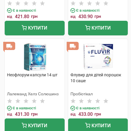
Є в наявності
Є в наявності
421.80
грн
430.90
грн
від
від
КУПИТИ
КУПИТИ
Неофлорум капсули 14 шт
Флувир для дітей порошок
10 саше
Лалеманд Хелз Солюшинз
Пробіотікал
Є в наявності
Є в наявності
431.30
грн
433.00
грн
від
від
КУПИТИ
КУПИТИ