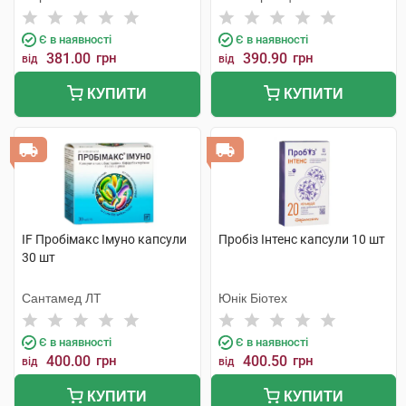
компанія
Є в наявності
Є в наявності
381.00
грн
390.90
грн
від
від
КУПИТИ
КУПИТИ
IF Пробімакс Імуно капсули
Пробіз Інтенс капсули 10 шт
30 шт
Сантамед ЛТ
Юнік Біотех
Є в наявності
Є в наявності
400.00
грн
400.50
грн
від
від
КУПИТИ
КУПИТИ