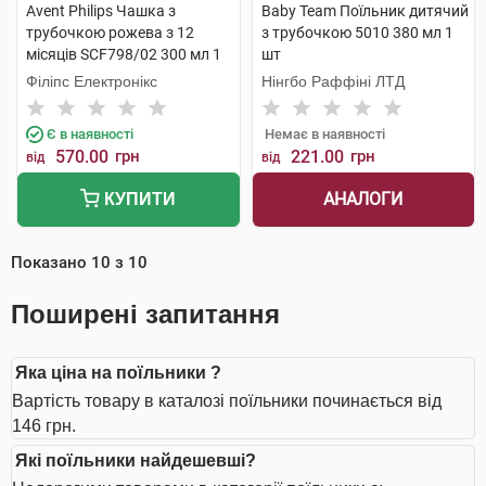
Avent Philips Чашка з
Baby Team Поїльник дитячий
трубочкою рожева з 12
з трубочкою 5010 380 мл 1
місяців SCF798/02 300 мл 1
шт
шт
Філіпс Електронікс
Нінгбо Раффіні ЛТД
Є в наявності
Немає в наявності
570.00
грн
221.00
грн
від
від
АНАЛОГИ
КУПИТИ
Показано
10
з
10
Поширені запитання
Яка ціна на поїльники ?
Вартість товару в каталозі поїльники починається від
146 грн.
Які поїльники найдешевші?