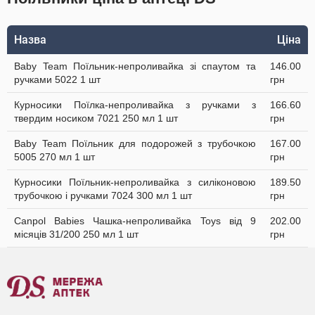
Назва
Ціна
Baby Team Поїльник-непроливайка зі спаутом та
146.00
ручками 5022 1 шт
грн
Курносики Поїлка-непроливайка з ручками з
166.60
твердим носиком 7021 250 мл 1 шт
грн
Baby Team Поїльник для подорожей з трубочкою
167.00
5005 270 мл 1 шт
грн
Курносики Поїльник-непроливайка з силіконовою
189.50
трубочкою і ручками 7024 300 мл 1 шт
грн
Canpol Babies Чашка-непроливайка Toys від 9
202.00
місяців 31/200 250 мл 1 шт
грн