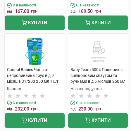
Є в наявності
Є в наявності
167.00
грн
189.50
грн
від
від
КУПИТИ
КУПИТИ
Canpol Babies Чашка-
Baby Team 5004 Поїльник з
непроливайка Toys від 9
силіконовим спаутом та
місяців 31/200 250 мл 1 шт
ручками від 6 місяців 250 мл
1 шт
Канпол
Назалпродуктер
Є в наявності
Є в наявності
202.00
грн
230.00
грн
від
від
КУПИТИ
КУПИТИ