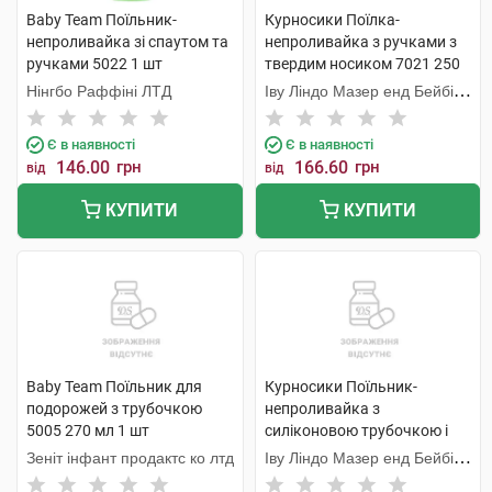
Baby Team Поїльник-
Курносики Поїлка-
непроливайка зі спаутом та
непроливайка з ручками з
ручками 5022 1 шт
твердим носиком 7021 250
мл 1 шт
Нінгбо Раффіні ЛТД
Іву Ліндо Мазер енд Бейбі
Продактс
Є в наявності
Є в наявності
146.00
грн
166.60
грн
від
від
КУПИТИ
КУПИТИ
Baby Team Поїльник для
Курносики Поїльник-
подорожей з трубочкою
непроливайка з
5005 270 мл 1 шт
силіконовою трубочкою і
ручками 7024 300 мл 1 шт
Зеніт інфант продактс ко лтд
Іву Ліндо Мазер енд Бейбі
Продактс