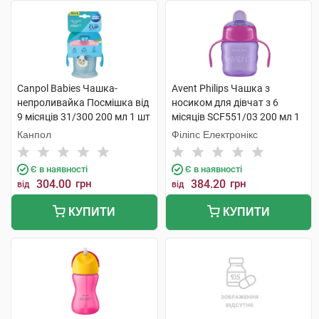
Canpol Babies Чашка-
Avent Philips Чашка з
непроливайка Посмішка від
носиком для дівчат з 6
9 місяців 31/300 200 мл 1 шт
місяців SCF551/03 200 мл 1
шт
Канпол
Філіпс Електронікс
Є в наявності
Є в наявності
304.00
грн
384.20
грн
від
від
КУПИТИ
КУПИТИ