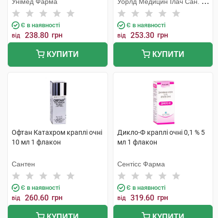
Унімед Фарма
Уорлд Медицин Ілач Сан. Ве
Тідж
Є в наявності
Є в наявності
238.80
грн
253.30
грн
від
від
КУПИТИ
КУПИТИ
Офтан Катахром краплі очні
Дикло-Ф краплі очні 0,1 % 5
10 мл 1 флакон
мл 1 флакон
Сантен
Сентісс Фарма
Є в наявності
Є в наявності
260.60
грн
319.60
грн
від
від
КУПИТИ
КУПИТИ