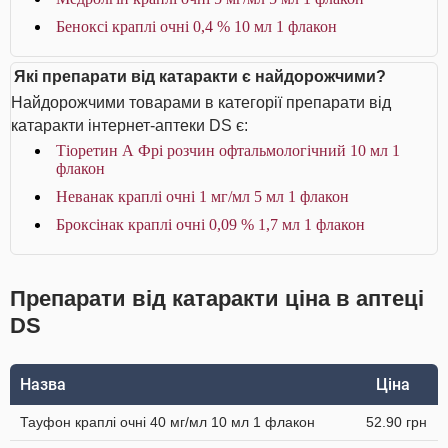
Беноксі краплі очні 0,4 % 10 мл 1 флакон
Які препарати від катаракти є найдорожчими?
Найдорожчими товарами в категорії препарати від
катаракти інтернет-аптеки DS є:
Тіоретин А Фрі розчин офтальмологічний 10 мл 1
флакон
Неванак краплі очні 1 мг/мл 5 мл 1 флакон
Броксінак краплі очні 0,09 % 1,7 мл 1 флакон
Препарати від катаракти ціна в аптеці
DS
Назва
Ціна
Тауфон краплі очні 40 мг/мл 10 мл 1 флакон
52.90 грн