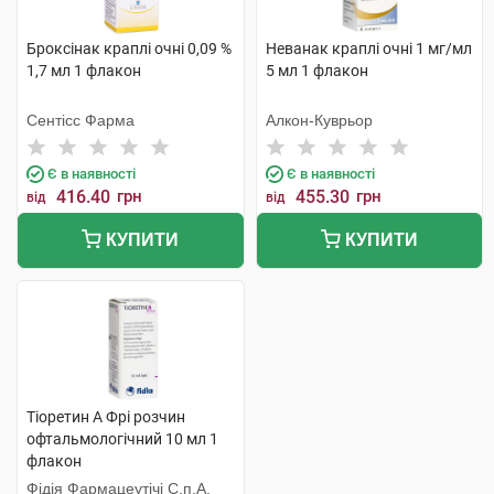
Броксінак краплі очні 0,09 %
Неванак краплі очні 1 мг/мл
1,7 мл 1 флакон
5 мл 1 флакон
Сентісс Фарма
Алкон-Куврьор
Є в наявності
Є в наявності
416.40
грн
455.30
грн
від
від
КУПИТИ
КУПИТИ
Тіоретин А Фрі розчин
офтальмологічний 10 мл 1
флакон
Фідія Фармацеутічі С.п.А.