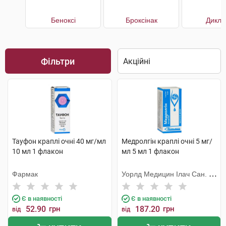
Беноксі
Броксінак
Дикло
Фільтри
Тауфон краплі очні 40 мг/мл
Медролгін краплі очні 5 мг/
10 мл 1 флакон
мл 5 мл 1 флакон
Фармак
Уорлд Медицин Ілач Сан. Ве
Тідж
Є в наявності
Є в наявності
52.90
грн
187.20
грн
від
від