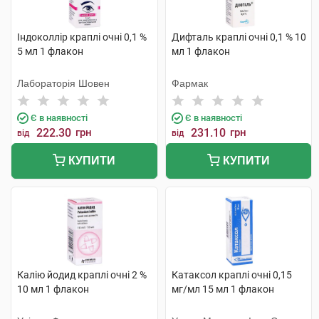
Індоколлір краплі очні 0,1 %
Дифталь краплі очні 0,1 % 10
5 мл 1 флакон
мл 1 флакон
Лабораторія Шовен
Фармак
Є в наявності
Є в наявності
222.30
грн
231.10
грн
від
від
КУПИТИ
КУПИТИ
Калію йодид краплі очні 2 %
Катаксол краплі очні 0,15
10 мл 1 флакон
мг/мл 15 мл 1 флакон