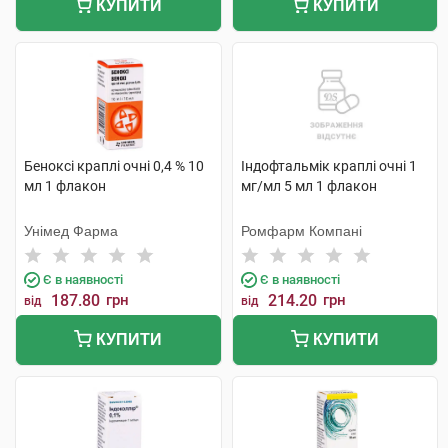
КУПИТИ
КУПИТИ
Беноксі краплі очні 0,4 % 10
Індофтальмік краплі очні 1
мл 1 флакон
мг/мл 5 мл 1 флакон
Унімед Фарма
Ромфарм Компані
Є в наявності
Є в наявності
187.80
грн
214.20
грн
від
від
КУПИТИ
КУПИТИ