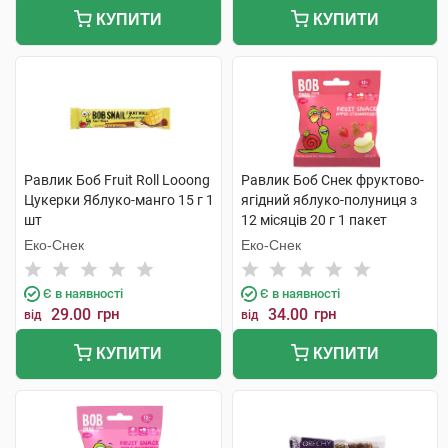
КУПИТИ
КУПИТИ
Равлик Боб Fruit Roll Looong
Равлик Боб Снек фруктово-
Цукерки Яблуко-манго 15 г 1
ягідний яблуко-полуниця з
шт
12 місяців 20 г 1 пакет
Еко-Снек
Еко-Снек
Є в наявності
Є в наявності
29.00
грн
34.00
грн
від
від
КУПИТИ
КУПИТИ