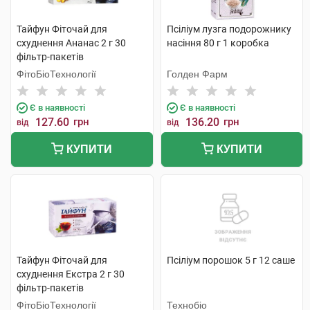
Тайфун Фіточай для
Псіліум лузга подорожнику
схуднення Ананас 2 г 30
насіння 80 г 1 коробка
фільтр-пакетів
ФітоБіоТехнології
Голден Фарм
Є в наявності
Є в наявності
127.60
грн
136.20
грн
від
від
КУПИТИ
КУПИТИ
Тайфун Фіточай для
Псіліум порошок 5 г 12 саше
схуднення Екстра 2 г 30
фільтр-пакетів
ФітоБіоТехнології
Технобіо