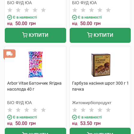
БІО ФУД ЮА
БІО ФУД ЮА
Є в наявності
Є в наявності
50.00
грн
50.00
грн
від
від
КУПИТИ
КУПИТИ
Arbor Vitae Батончик Ягідна
Гарбуза насіння шрот 300 г 1
насолода 40 г
пачка
БІО ФУД ЮА
Житомирбіопродукт
Є в наявності
Є в наявності
50.00
грн
53.50
грн
від
від