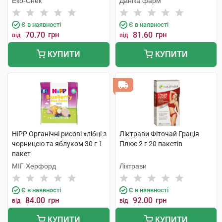
Еко-Снек
Даніка фарм
Є в наявності
Є в наявності
70.70
грн
81.60
грн
від
від
КУПИТИ
КУПИТИ
HiPP Органічні рисові хлібці з
Ліктрави Фіточай Грація
чорницею та яблуком 30 г 1
Плюс 2 г 20 пакетів
пакет
МІГ Херфорд
Ліктрави
Є в наявності
Є в наявності
84.00
грн
92.00
грн
від
від
КУПИТИ
КУПИТИ