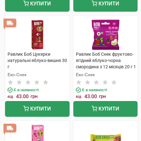
КУПИТИ
КУПИТИ
Равлик Боб Цукерки
Равлик Боб Снек фруктово-
натуральні яблуко-вишня 30
ягідний яблуко-чорна
г
смородина з 12 місяців 20 г 1
пакет
Еко-Снек
Еко-Снек
Є в наявності
Є в наявності
43.00
грн
43.00
грн
від
від
КУПИТИ
КУПИТИ