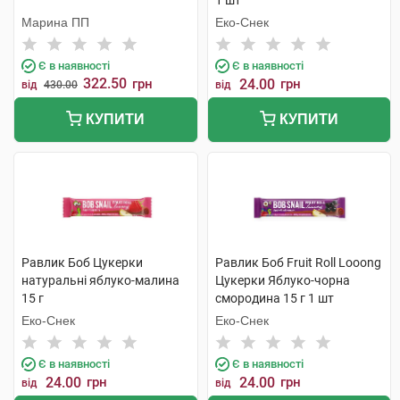
1 шт
Марина ПП
Еко-Снек
Є в наявності
Є в наявності
322.50
грн
24.00
грн
від
430.00
від
КУПИТИ
КУПИТИ
Равлик Боб Цукерки
Равлик Боб Fruit Roll Looong
натуральні яблуко-малина
Цукерки Яблуко-чорна
15 г
смородина 15 г 1 шт
Еко-Снек
Еко-Снек
Є в наявності
Є в наявності
24.00
грн
24.00
грн
від
від