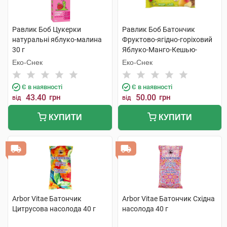
Равлик Боб Цукерки
Равлик Боб Батончик
натуральні яблуко-малина
Фруктово-ягідно-горіховий
30 г
Яблуко-Манго-Кешью-
Криспи Кіноа 35 г 1 шт
Еко-Снек
Еко-Снек
Є в наявності
Є в наявності
43.40
грн
50.00
грн
від
від
КУПИТИ
КУПИТИ
Arbor Vitae Батончик
Arbor Vitae Батончик Східна
Цитрусова насолода 40 г
насолода 40 г