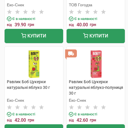
Еко-Снек
ТОВ Гогодза
Є в наявності
Є в наявності
39.90
грн
40.00
грн
від
від
КУПИТИ
КУПИТИ
Равлик Боб Цукерки
Равлик Боб Цукерки
натуральні яблуко 30 г
натуральні яблуко-полуниця
30 г
Еко-Снек
Еко-Снек
Є в наявності
Є в наявності
42.00
грн
42.60
грн
від
від