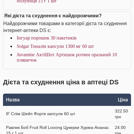
полуниця 15 г 1 шт
Які дієта та схуднення є найдорожчими?
Найдорожчими товарами в категорії дієта та схуднення
інтернет-аптеки DS є:
Інгуар порошок 30 пакетиків
Solgar Тоналін капсули 1300 мг 60 шт
Juvamine АктіШот Артишок розчин оральний 10
пляшечок
Дієта та схуднення ціна в аптеці DS
Назва
Ціна
322.50
IF Слім Шейп Форте капсули 60 шт
грн
Равлик Боб Fruit Roll Looong Цукерки Хурма-Ананас
24.00
15 г 1 шт
грн