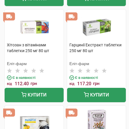
Хітозан з вітамінами
Гарцинії Екстракт таблетки
таблетки 250 мг 80 шт
250 мг 80 шт
Еліт-фарм
Еліт-фарм
Є в наявності
Є в наявності
112.40
грн
117.20
грн
від
від
КУПИТИ
КУПИТИ