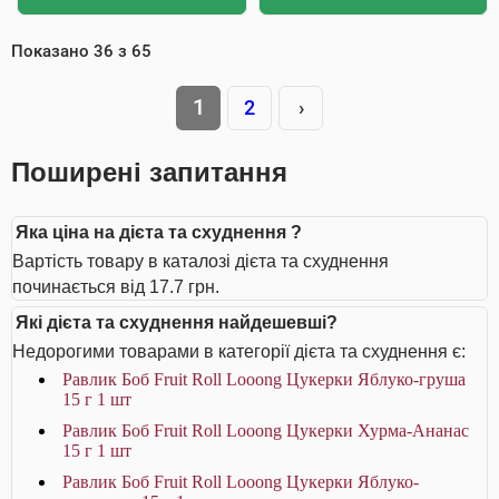
Показано
36
з
65
1
2
›
Поширені запитання
Яка ціна на дієта та схуднення ?
Вартість товару в каталозі дієта та схуднення
починається від 17.7 грн.
Які дієта та схуднення найдешевші?
Недорогими товарами в категорії дієта та схуднення є:
Равлик Боб Fruit Roll Looong Цукерки Яблуко-груша
15 г 1 шт
Равлик Боб Fruit Roll Looong Цукерки Хурма-Ананас
15 г 1 шт
Равлик Боб Fruit Roll Looong Цукерки Яблуко-