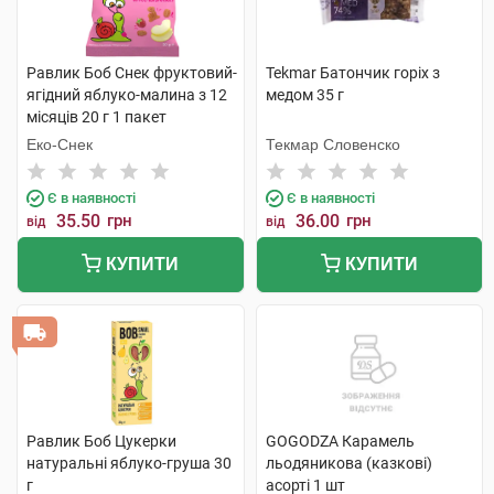
Равлик Боб Снек фруктовий-
Tekmar Батончик горіх з
ягідний яблуко-малина з 12
медом 35 г
місяців 20 г 1 пакет
Еко-Снек
Текмар Словенско
Є в наявності
Є в наявності
35.50
грн
36.00
грн
від
від
КУПИТИ
КУПИТИ
Равлик Боб Цукерки
GOGODZA Карамель
натуральні яблуко-груша 30
льодяникова (казкові)
г
асорті 1 шт