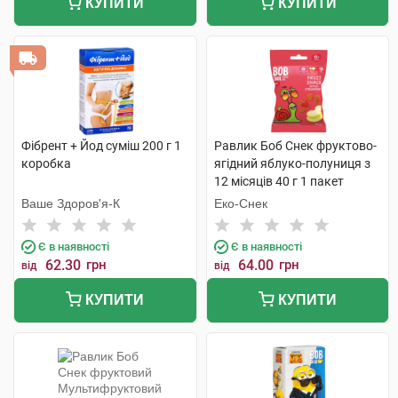
КУПИТИ
КУПИТИ
Фібрент + Йод суміш 200 г 1
Равлик Боб Снек фруктово-
коробка
ягідний яблуко-полуниця з
12 місяців 40 г 1 пакет
Ваше Здоров'я-К
Еко-Снек
Є в наявності
Є в наявності
62.30
грн
64.00
грн
від
від
КУПИТИ
КУПИТИ