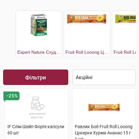
Expert Nature Схуднення
Fruit Roll Looong Цукерки Хурма-Ананас
Фільтри
−25%
IF Слім Шейп Форте капсули
Равлик Боб Fruit Roll Looong
60 шт
Цукерки Хурма-Ананас 15 г