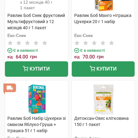
Равлик Боб Снек фруктовий
Равлик Боб Манго +Іграшка
Мультифруктовий з 12
Цукерки 20 г 1 набір
місяців 40 г 1 пакет
Еко-Снек
Еко-Снек
Є в наявності
Є в наявності
64.00
грн
70.00
грн
від
від
КУПИТИ
КУПИТИ
Равлик Боб Набір Цукерки зі
Детоксан-Овес клітковина
смаком Яблуко-Груша +
150 г 1 пакет
Іграшка 51 г 1 набір