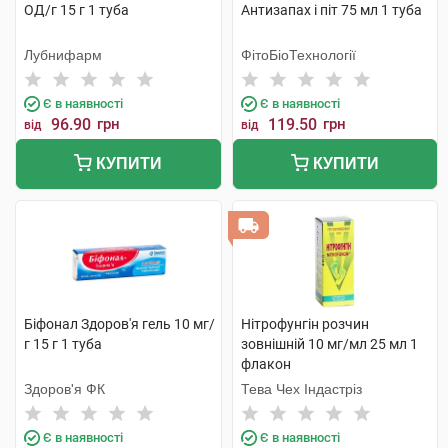
ОД/г 15 г 1 туба
Антизапах і піт 75 мл 1 туба
Лубнифарм
ФітоБіоТехнології
Є в наявності
Є в наявності
96.90
грн
119.50
грн
від
від
КУПИТИ
КУПИТИ
Біфонал Здоров'я гель 10 мг/
Нітрофунгін розчин
г 15 г 1 туба
зовнішній 10 мг/мл 25 мл 1
флакон
Здоров'я ФК
Тева Чех Індастріз
Є в наявності
Є в наявності