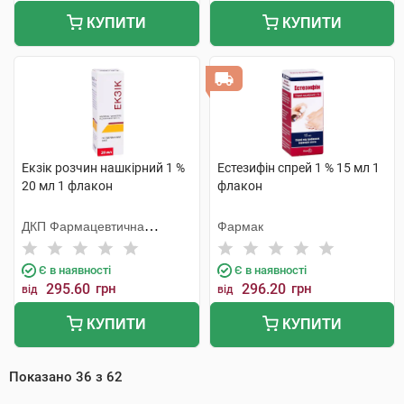
КУПИТИ
КУПИТИ
Екзік розчин нашкірний 1 %
Естезифін спрей 1 % 15 мл 1
20 мл 1 флакон
флакон
ДКП Фармацевтична
Фармак
фабрика
Є в наявності
Є в наявності
295.60
грн
296.20
грн
від
від
КУПИТИ
КУПИТИ
Показано
36
з
62