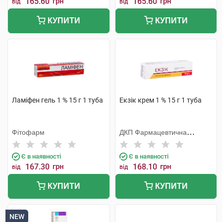
165.60
грн
165.60
грн
від
від
КУПИТИ
КУПИТИ
Ламіфен гель 1 % 15 г 1 туба
Екзік крем 1 % 15 г 1 туба
Фітофарм
ДКП Фармацевтична
фабрика
Є в наявності
Є в наявності
167.30
грн
168.10
грн
від
від
КУПИТИ
КУПИТИ
NEW