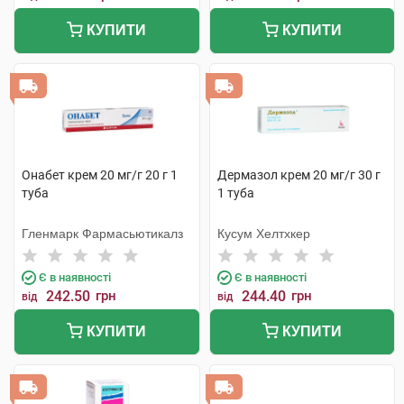
КУПИТИ
КУПИТИ
Онабет крем 20 мг/г 20 г 1
Дермазол крем 20 мг/г 30 г
туба
1 туба
Гленмарк Фармасьютикалз
Кусум Хелтхкер
Є в наявності
Є в наявності
242.50
грн
244.40
грн
від
від
КУПИТИ
КУПИТИ