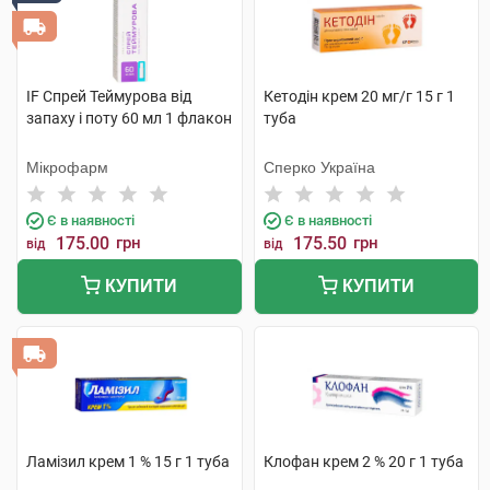
IF Спрей Теймурова від
Кетодін крем 20 мг/г 15 г 1
запаху і поту 60 мл 1 флакон
туба
Мікрофарм
Сперко Україна
Є в наявності
Є в наявності
175.00
грн
175.50
грн
від
від
КУПИТИ
КУПИТИ
Ламізил крем 1 % 15 г 1 туба
Клофан крем 2 % 20 г 1 туба