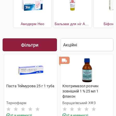
Амодерм Нео
Бальзам для ніг Антизапах і піт
Біфон 
Фільтри
Паста Теймурова 25 г 1 туба
Клотримазол розчин
зовнішній 1 % 25 мл 1
флакон
Тернофарм
Борщагівський ХФЗ
Є в наявності
Є в наявності