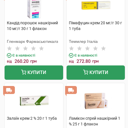
Кандід порошок нашкірний
Пімафуцин крем 20 мг/г 30 г
10 мг/г 30 г 1 флакон
1 туба
Гленмарк Фармасьютикалз
Теммлер Італіа
Є в наявності
Є в наявності
260.20
грн
272.80
грн
від
від
КУПИТИ
КУПИТИ
Залаїн крем 2 % 20 г 1 туба
Ламікон спрей нашкірний 1
% 25 г 1 флакон