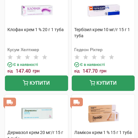
Клофан крем 1 % 20 г 1 туба
Тербізил крем 10 мг/г 15 г 1
туба
Кусум Хелтхкер
Гедеон Ріхтер
Є в наявності
Є в наявності
147.40
грн
147.70
грн
від
від
КУПИТИ
КУПИТИ
Дермазол крем 20 мг/г 15 г
Ламікон крем 1 % 15 г 1 туба