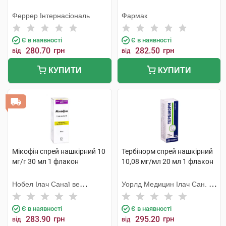
Феррер Інтернасіональ
Фармак
Є в наявності
Є в наявності
280.70
грн
282.50
грн
від
від
КУПИТИ
КУПИТИ
Мікофін спрей нашкірний 10
Тербінорм спрей нашкірний
мг/г 30 мл 1 флакон
10,08 мг/мл 20 мл 1 флакон
Нобел Ілач Санаї ве
Уорлд Медицин Ілач Сан. Ве
Тіджарет
Тідж
Є в наявності
Є в наявності
283.90
грн
295.20
грн
від
від