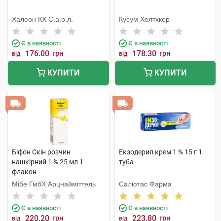
Халеон КХ С.а.р.л.
Кусум Хелтхкер
Є в наявності
Є в наявності
176.00
грн
178.30
грн
від
від
КУПИТИ
КУПИТИ
Біфон Скін розчин
Екзодерил крем 1 % 15 г 1
нашкірний 1 % 25 мл 1
туба
флакон
Мібе ГмбХ Арцнайміттель
Салютас Фарма
Є в наявності
Є в наявності
220.20
грн
223.80
грн
від
від