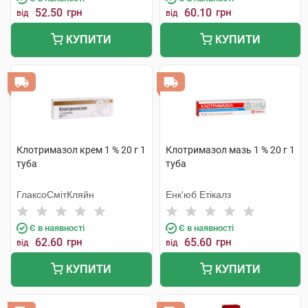
52.50
грн
60.10
грн
від
від
КУПИТИ
КУПИТИ
Клотримазол крем 1 % 20 г 1
Клотримазол мазь 1 % 20 г 1
туба
туба
ГлаксоСмітКляйн
Енк'юб Етікалз
Є в наявності
Є в наявності
62.60
грн
65.60
грн
від
від
КУПИТИ
КУПИТИ