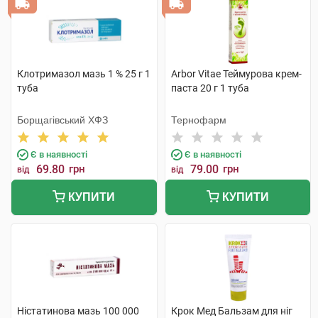
Клотримазол мазь 1 % 25 г 1
Arbor Vitae Теймурова крем-
туба
паста 20 г 1 туба
Борщагівський ХФЗ
Тернофарм
Є в наявності
Є в наявності
69.80
грн
79.00
грн
від
від
КУПИТИ
КУПИТИ
Ністатинова мазь 100 000
Крок Мед Бальзам для ніг