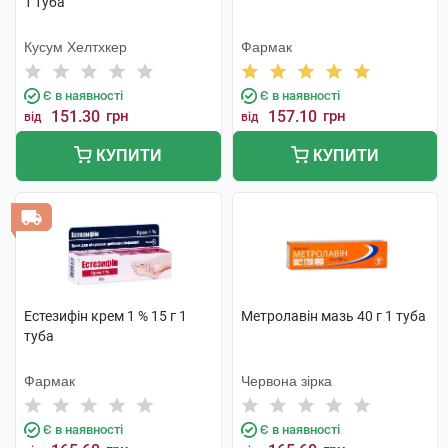
1 туба
Кусум Хелтхкер
Фармак
Є в наявності
Є в наявності
151.30
грн
157.10
грн
від
від
КУПИТИ
КУПИТИ
Естезифін крем 1 % 15 г 1
Метролавiн мазь 40 г 1 туба
туба
Фармак
Червона зірка
Є в наявності
Є в наявності