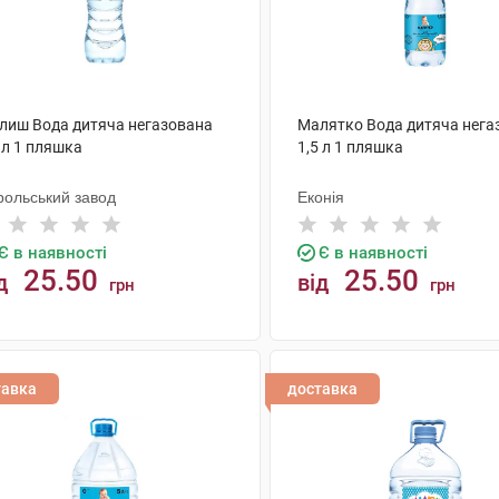
лиш Вода дитяча негазована
Малятко Вода дитяча нега
 л 1 пляшка
1,5 л 1 пляшка
рольський завод
Еконія
Є в наявності
Є в наявності
25.50
25.50
д
від
грн
грн
КУПИТИ
КУПИТИ
тавка
доставка