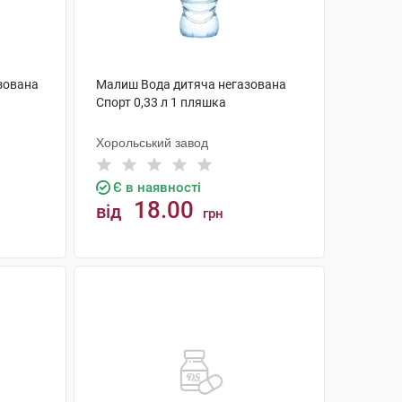
зована
Малиш Вода дитяча негазована
Спорт 0,33 л 1 пляшка
Хорольський завод
Є в наявності
18.00
від
грн
КУПИТИ