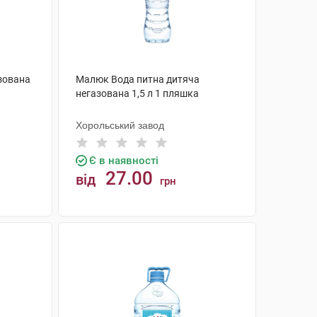
зована
Малюк Вода питна дитяча
негазована 1,5 л 1 пляшка
Хорольський завод
Є в наявності
27.00
від
грн
КУПИТИ