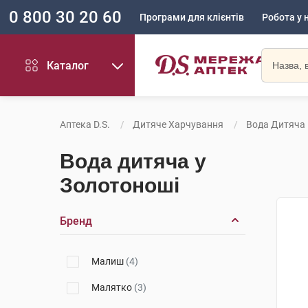
0 800 30 20 60
Програми для клієнтів
Робота у 
Каталог
Аптека D.S.
Дитяче Харчування
Вода Дитяча
Вода дитяча у
Золотоноші
Бренд
Малиш
(4)
Малятко
(3)