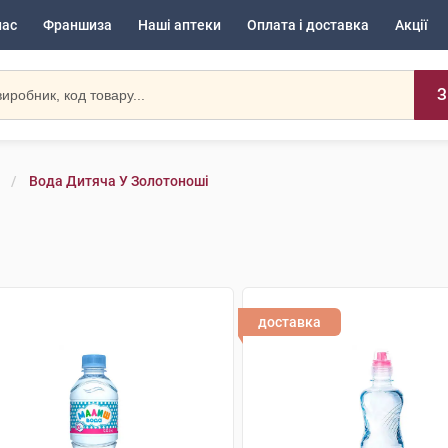
нас
Франшиза
Наші аптеки
Оплата і доставка
Акції
З
Вода Дитяча У Золотоноші
доставка