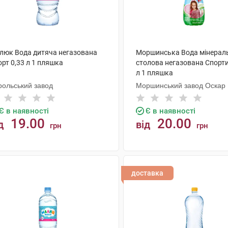
люк Вода дитяча негазована
Моршинська Вода мінерал
рт 0,33 л 1 пляшка
столова негазована Спорти
л 1 пляшка
рольський завод
Моршинський завод Оскар
Є в наявності
Є в наявності
19.00
20.00
д
від
грн
грн
КУПИТИ
КУПИТИ
доставка