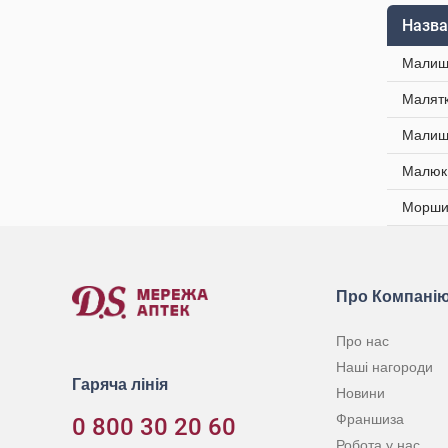
Назва
Малиш 
Малятк
Малиш 
Малюк 
Моршин
Про Компані
Про нас
Наші нагороди
Гаряча лінія
Новини
Франшиза
0 800 30 20 60
Робота у нас