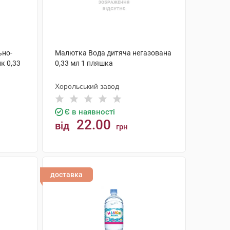
ьно-
Малютка Вода дитяча негазована
к 0,33
0,33 мл 1 пляшка
Хорольський завод
Є в наявності
22.00
від
грн
КУПИТИ
доставка