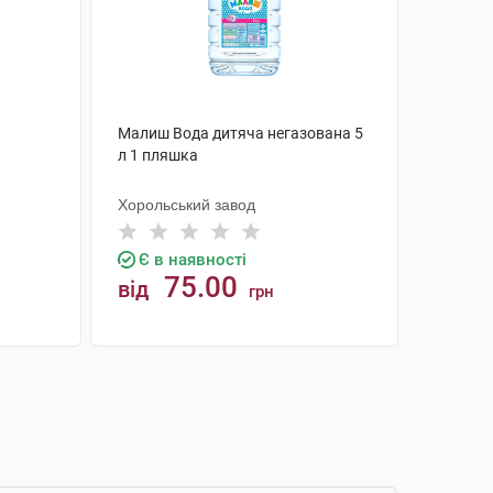
Малиш Вода дитяча негазована 5
л 1 пляшка
Хорольський завод
Є в наявності
75.00
від
грн
КУПИТИ