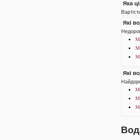
Яка ц
Вартіст
Які в
Недорог
Ма
Ма
Ма
Які в
Найдоро
М
Ма
Ма
Вод