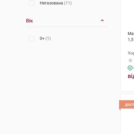
Негазована
(11)
Вік
Ма
0+
(1)
1,5
Хо
ві
дос