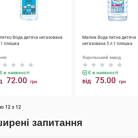
лятко Вода дитяча негазована
Малюк Вода питна дитяча
 1 пляшка
негазована 5 л 1 пляшка
нія
Хорольський завод
Є в наявності
Є в наявності
72.00
75.00
д
від
грн
грн
КУПИТИ
КУПИТИ
но
12
з
12
ирені запитання