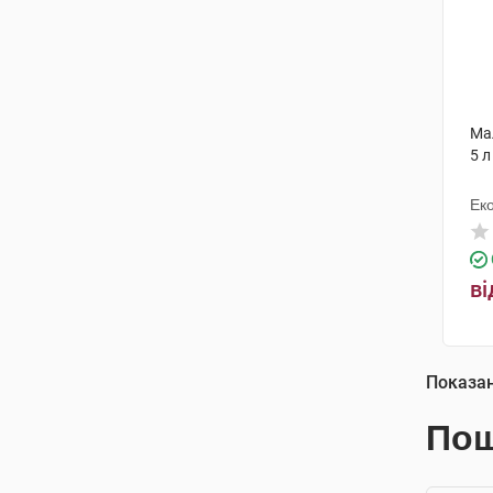
Ма
5 л
Еко
ві
Показа
Пош