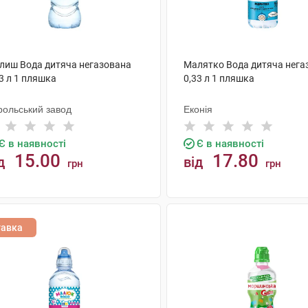
лиш Вода дитяча негазована
Малятко Вода дитяча нега
3 л 1 пляшка
0,33 л 1 пляшка
рольський завод
Еконія
Є в наявності
Є в наявності
15.00
17.80
д
від
грн
грн
КУПИТИ
КУПИТИ
тавка