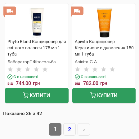
Phyto Blond Кондиціонер для
Apivita Кондиціонер
світлого волосся 175 мл 1
Кератинове відновлення 150
туба
мл 1 туба
Лабораторії Фітосольба
Апівіта С.А.
Є в наявності
Є в наявності
744.00
грн
782.00
грн
від
від
КУПИТИ
КУПИТИ
Показано
36
з
42
1
2
›