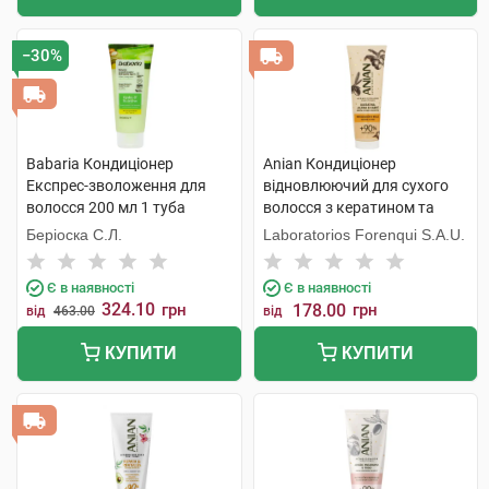
−30%
Babaria Кондиціонер
Anian Кондиціонер
Експрес-зволоження для
відновлюючий для сухого
волосся 200 мл 1 туба
волосся з кератином та
жожоба 250 мл 1 туба
Беріоска С.Л.
Laboratorios Forenqui S.A.U.
Є в наявності
Є в наявності
324.10
грн
178.00
грн
від
463.00
від
КУПИТИ
КУПИТИ