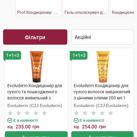
Prof Кондиціонер для волосся інтенсивне відновлення та сяяння
Гель-ополіскувач для волосся з екстрактом Півонії
Фільтри
1+1=3
1+1=3
Evoluderm Кондиціонер для
Evoluderm Кондиціонер для
сухого та пошкодженого
сухого волосся зміцнюючий
волосся живильний з
з цінними оліями 200 мл 1
аргановою олією 200 мл 1
туба
Evoluderm (C2J Evoluderm)
Evoluderm (C2J Evoluderm)
туба
Є в наявності
Є в наявності
235.00
грн
254.00
грн
від
від