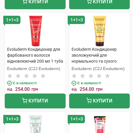
КУПИТИ
КУПИТИ
1+1=3
1+1=3
Evoluderm Кондиціонер для
Evoluderm Кондиціонер
фарбованого волосся
зволожуючий для
відновлюючий 200 мл 1 туба
нормального та сухого
волосся 200 мл 1 туба
Evoluderm (C2J Evoluderm)
Evoluderm (C2J Evoluderm)
Є в наявності
Є в наявності
254.00
грн
254.00
грн
від
від
КУПИТИ
КУПИТИ
1+1=3
1+1=3