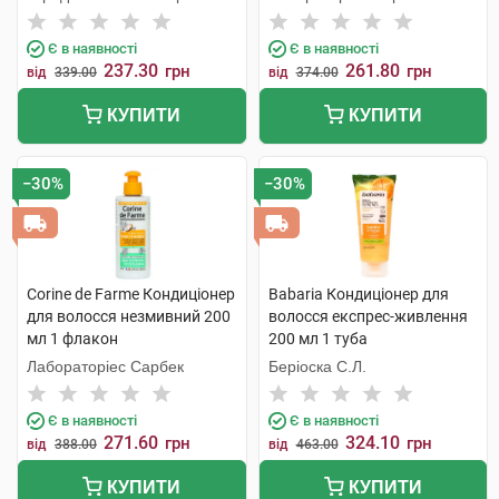
С.Л.У.
Є в наявності
Є в наявності
237.30
261.80
грн
грн
від
339.00
від
374.00
КУПИТИ
КУПИТИ
−30%
−30%
Corine de Farme Кондиціонер
Babaria Кондиціонер для
для волосся незмивний 200
волосся експрес-живлення
мл 1 флакон
200 мл 1 туба
Лабораторіес Сарбек
Беріоска С.Л.
Є в наявності
Є в наявності
271.60
324.10
грн
грн
від
388.00
від
463.00
КУПИТИ
КУПИТИ