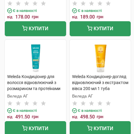
Є в наявності
Є в наявності
178.00
грн
189.00
грн
від
від
КУПИТИ
КУПИТИ
Weleda Кондиціонер для
Weleda Кондиціонер-догляд
волосся відновлюючий з
відновлюючий з екстрактом
розмарином та протеїнами
вівса 200 мл 1 туба
150 мл 1 туба
Веледа АГ
Веледа АГ
Є в наявності
Є в наявності
491.50
грн
498.50
грн
від
від
КУПИТИ
КУПИТИ