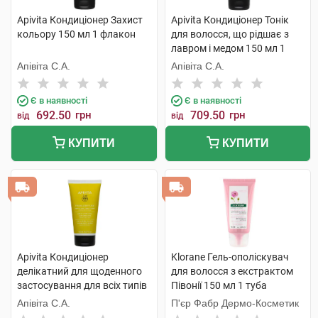
Apivita Кондиціонер Захист
Apivita Кондиціонер Тонік
кольору 150 мл 1 флакон
для волосся, що рідшає з
лавром і медом 150 мл 1
туба
Апівіта С.А.
Апівіта С.А.
Є в наявності
Є в наявності
692.50
грн
709.50
грн
від
від
КУПИТИ
КУПИТИ
Apivita Кондиціонер
Klorane Гель-ополіскувач
делікатний для щоденного
для волосся з екстрактом
застосування для всіх типів
Півонії 150 мл 1 туба
волосся з ромашкою та
Апівіта С.А.
П'єр Фабр Дермо-Косметик
медом 150 мл 1 туба