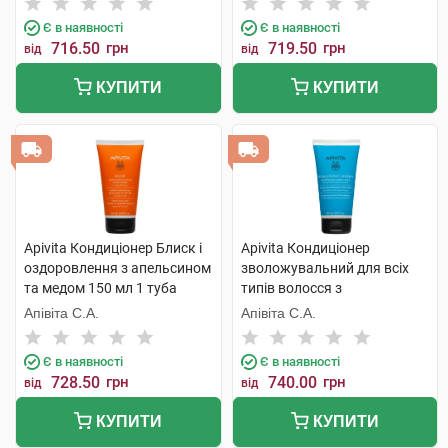
Є в наявності
Є в наявності
716.50
грн
719.50
грн
від
від
КУПИТИ
КУПИТИ
Apivita Кондиціонер Блиск і
Apivita Кондиціонер
оздоровлення з апельсином
зволожувальний для всіх
та медом 150 мл 1 туба
типів волосся з
гіалуроновою кислотою та
Апівіта С.А.
Апівіта С.А.
алое 150 мл 1 туба
Є в наявності
Є в наявності
728.50
грн
740.00
грн
від
від
КУПИТИ
КУПИТИ