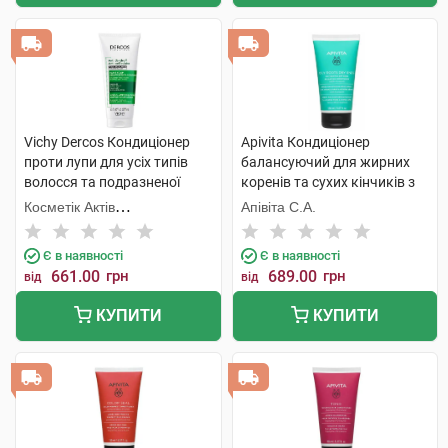
Vichy Dercos Кондиціонер
Apivita Кондиціонер
проти лупи для усіх типів
балансуючий для жирних
волосся та подразненої
коренів та сухих кінчиків з
шкіри 200 мл 1 флакон
кропивою та прополісом 150
Косметік Актів
Апівіта С.А.
мл 1 туба
Інтернаціональ
Є в наявності
Є в наявності
661.00
грн
689.00
грн
від
від
КУПИТИ
КУПИТИ