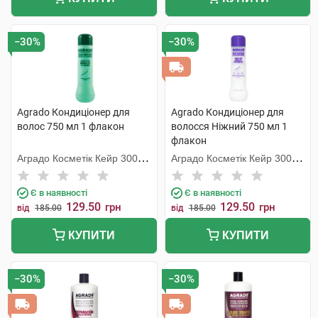
−30%
−30%
Agrado Кондиціонер для
Agrado Кондиціонер для
волос 750 мл 1 флакон
волосся Ніжний 750 мл 1
флакон
Аградо Косметік Кейр 3000
Аградо Косметік Кейр 3000
С.Л.У.
С.Л.У.
Є в наявності
Є в наявності
129.50
129.50
грн
грн
від
185.00
від
185.00
КУПИТИ
КУПИТИ
−30%
−30%