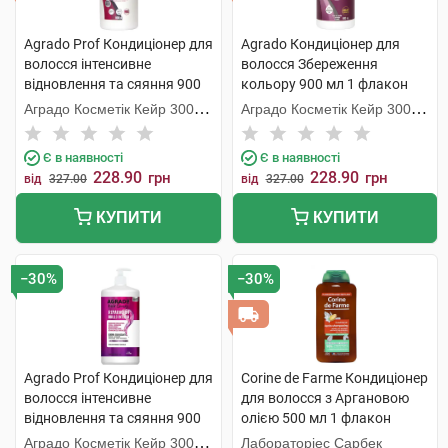
Agrado Prof Кондиціонер для
Agrado Кондиціонер для
волосся інтенсивне
волосся Збереження
відновлення та сяяння 900
кольору 900 мл 1 флакон
мл 1 флакон
Аградо Косметік Кейр 3000
Аградо Косметік Кейр 3000
С.Л.У.
С.Л.У.
Є в наявності
Є в наявності
228.90
228.90
грн
грн
від
327.00
від
327.00
КУПИТИ
КУПИТИ
−30%
−30%
Agrado Prof Кондиціонер для
Corine de Farme Кондиціонер
волосся інтенсивне
для волосся з Аргановою
відновлення та сяяння 900
олією 500 мл 1 флакон
мл 1 флакон
Аградо Косметік Кейр 3000
Лабораторіес Сарбек