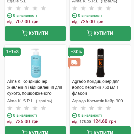
Egalle S.L.
Alma K. S.R.L. (Ізраїль)
Є в наявності
Є в наявності
707.00
грн
735.00
грн
від
від
КУПИТИ
КУПИТИ
1+1=3
−30%
Alma K. Кондиціонер
Agrado Кондиціонер для
живлення і відновлення для
волос Кератин 750 мл 1
сухого, пошкодженого
флакон
волосся 300 мл 1 флакон
Alma K. S.R.L. (Ізраїль)
Аградо Косметік Кейр 3000
С.Л.У.
Є в наявності
Є в наявності
124.60
735.00
грн
грн
від
від
178.00
КУПИТИ
КУПИТИ