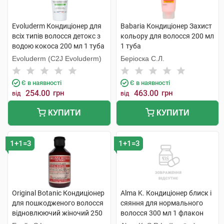
Evoluderm Кондиціонер для
Babaria Кондиціонер Захист
всіх типів волосся детокс з
кольору для волосся 200 мл
водою кокоса 200 мл 1 туба
1 туба
Evoluderm (C2J Evoluderm)
Беріоска С.Л.
Є в наявності
Є в наявності
254.00
грн
463.00
грн
від
від
КУПИТИ
КУПИТИ
1+1=3
1+1=3
Original Botanic Кондиціонер
Alma K. Кондиціонер блиск і
для пошкодженого волосся
сяяння для нормального
відновлюючий жіночий 250
волосся 300 мл 1 флакон
мл 1 флакон