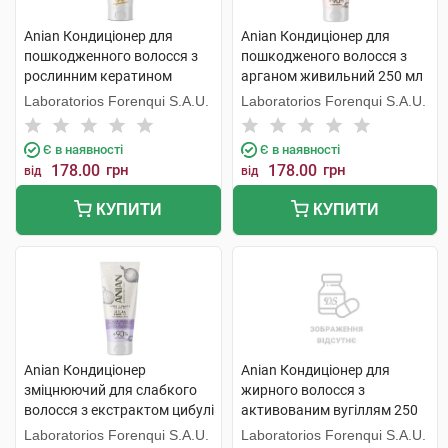
Anian Кондиціонер для
Anian Кондиціонер для
пошкодженного волосся з
пошкодженого волосся з
рослинним кератином
арганом живильний 250 мл
відновлюючий 250 мл 1 туба
1 туба
Laboratorios Forenqui S.A.U.
Laboratorios Forenqui S.A.U.
Є в наявності
Є в наявності
178.00
грн
178.00
грн
від
від
КУПИТИ
КУПИТИ
Anian Кондиціонер
Anian Кондиціонер для
зміцнюючий для слабкого
жирного волосся з
волосся з екстрактом цибулі
активованим вугіллям 250
250 мл 1 туба
мл 1 флакон
Laboratorios Forenqui S.A.U.
Laboratorios Forenqui S.A.U.