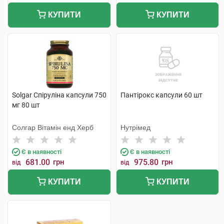
КУПИТИ
КУПИТИ
Solgar Спіруліна капсули 750
Пантірокс капсули 60 шт
мг 80 шт
Солгар Вітамін енд Херб
Нутрімед
Є в наявності
Є в наявності
681.00
грн
975.80
грн
від
від
КУПИТИ
КУПИТИ