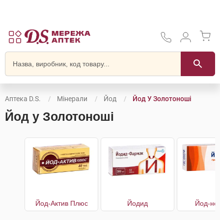
Аптека D.S.
Мінерали
Йод
Йод У Золотоноші
Йод у Золотоноші
Йод-Актив Плюс
Йодид
Йод-но