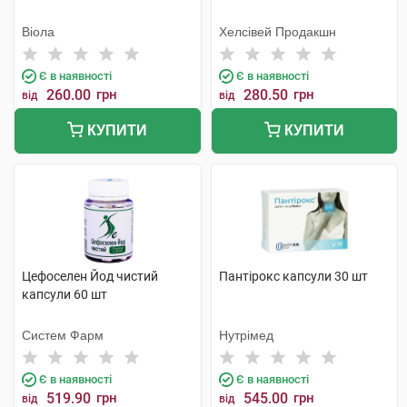
Віола
Хелсівей Продакшн
Є в наявності
Є в наявності
260.00
грн
280.50
грн
від
від
КУПИТИ
КУПИТИ
Цефоселен Йод чистий
Пантірокс капсули 30 шт
капсули 60 шт
Систем Фарм
Нутрімед
Є в наявності
Є в наявності
519.90
грн
545.00
грн
від
від