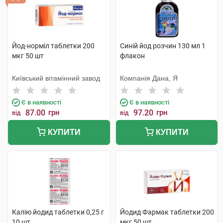
Йод-норміл таблетки 200
Синій йод розчин 130 мл 1
мкг 50 шт
флакон
Київський вітамінний завод
Компанія Дана, Я
Є в наявності
Є в наявності
87.00
грн
97.20
грн
від
від
КУПИТИ
КУПИТИ
Калію йодид таблетки 0,25 г
Йодид Фармак таблетки 200
10 шт
мкг 50 шт