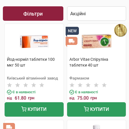
Фільтри
NEW
Йод-норміл таблетки 100
Arbor Vitae Спіруліна
мкг 50 шт
таблетки 40 шт
Київський вітамінний завод
Фармаком
Є в наявності
Є в наявності
61.80
грн
75.00
грн
від
від
КУПИТИ
КУПИТИ