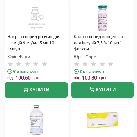
Натрію хлорид розчин для
Калію хлорид концентрат
ін'єкцій 9 мг/мл 5 мл 10
для інфузій 7,5 % 10 мл 1
ампул
флакон
Юрія-Фарм
Юрія-Фарм
Є в наявності
Є в наявності
100.60
грн
100.80
грн
від
від
КУПИТИ
КУПИТИ