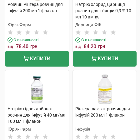
Розчин Рінгера розчин для
Натрію хлорид Дарниця
інфузій 200 мл 1 флакон
розчин для ін'єкцій 0,9 % 10
мл 10 ампул
Юрія-Фарм
Дарниця ФФ
Є в наявності
Є в наявності
78.40
грн
84.20
грн
від
від
КУПИТИ
КУПИТИ
Натрію гідрокарбонат
Рінгера лактат розчин для
розчин для інфузій 40 мг/мл
інфузій 200 мл 1 флакон
100 мл 1 флакон
Юрія-Фарм
Інфузія