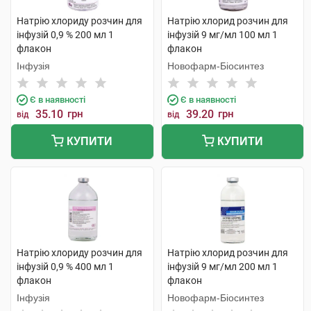
Натрію хлориду розчин для
Натрію хлорид розчин для
інфузій 0,9 % 200 мл 1
інфузій 9 мг/мл 100 мл 1
флакон
флакон
Інфузія
Новофарм-Біосинтез
Є в наявності
Є в наявності
35.10
грн
39.20
грн
від
від
КУПИТИ
КУПИТИ
Натрію хлориду розчин для
Натрію хлорид розчин для
інфузій 0,9 % 400 мл 1
інфузій 9 мг/мл 200 мл 1
флакон
флакон
Інфузія
Новофарм-Біосинтез