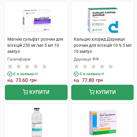
Магнію сульфат розчин для
Кальцію хлорид Дарниця
ін'єкцій 250 мг/мл 5 мл 10
розчин для ін'єкцій 10 % 5 мл
ампул
10 ампул
Галичфарм
Дарниця ФФ
Є в наявності
Є в наявності
73.60
грн
77.80
грн
від
від
КУПИТИ
КУПИТИ