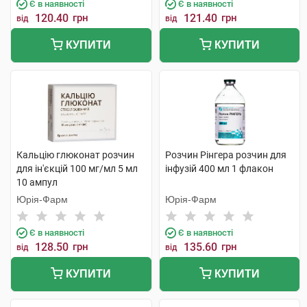
Є в наявності
Є в наявності
120.40
грн
121.40
грн
від
від
КУПИТИ
КУПИТИ
Кальцію глюконат розчин
Розчин Рінгера розчин для
для ін'єкцій 100 мг/мл 5 мл
інфузій 400 мл 1 флакон
10 ампул
Юрія-Фарм
Юрія-Фарм
Є в наявності
Є в наявності
128.50
грн
135.60
грн
від
від
КУПИТИ
КУПИТИ