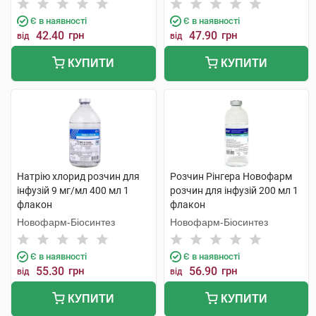
Є в наявності
Є в наявності
42.40
грн
47.90
грн
від
від
КУПИТИ
КУПИТИ
Натрію хлорид розчин для
Розчин Рінгера Новофарм
інфузій 9 мг/мл 400 мл 1
розчин для інфузій 200 мл 1
флакон
флакон
Новофарм-Біосинтез
Новофарм-Біосинтез
Є в наявності
Є в наявності
55.30
грн
56.90
грн
від
від
КУПИТИ
КУПИТИ