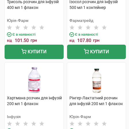
Трисоль розчин для інфузій
Ізосол розчин для інфузій
400 мл 1 флакон
500 мл 1 контейнер
Юрія-Фарм
Фарматрейд
Є в наявності
Є в наявності
101.50
грн
107.80
грн
від
від
КУПИТИ
КУПИТИ
Хартмана розчин для інфузій
Рінгер-Лактатний розчин
200 мл 1 флакон
для інфузій 200 мл 1 флакон
Інфузія
Юрія-Фарм