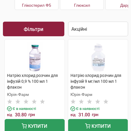
Глікостерил Ф5
Глюксил
Дарр
Фільтри
Натрію хлорид розчин для
Натрію хлорид розчин для
інфузій 0,9 % 100 мл 1
інфузій 9 мг/мл 100 мл 1
флакон
флакон
Юрія-Фарм
Юрія-Фарм
Є в наявності
Є в наявності
30.80
грн
31.00
грн
від
від
КУПИТИ
КУПИТИ