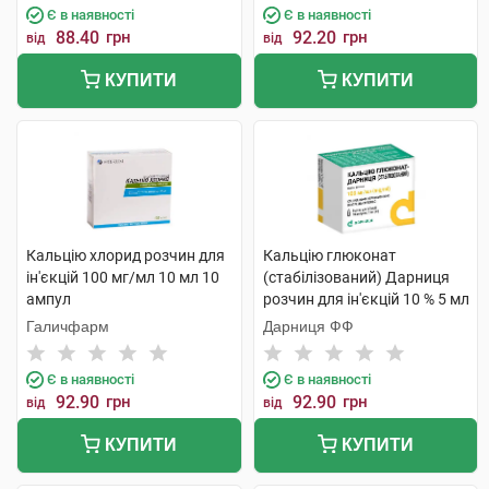
Є в наявності
Є в наявності
88.40
грн
92.20
грн
від
від
КУПИТИ
КУПИТИ
Кальцію хлорид розчин для
Кальцію глюконат
ін'єкцій 100 мг/мл 10 мл 10
(стабілізований) Дарниця
ампул
розчин для ін'єкцій 10 % 5 мл
10 ампул
Галичфарм
Дарниця ФФ
Є в наявності
Є в наявності
92.90
грн
92.90
грн
від
від
КУПИТИ
КУПИТИ