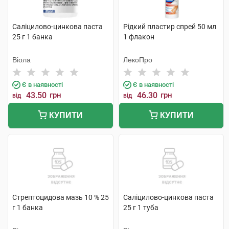
Саліцилово-цинкова паста
Рідкий пластир спрей 50 мл
25 г 1 банка
1 флакон
Віола
ЛекоПро
Є в наявності
Є в наявності
43.50
грн
46.30
грн
від
від
КУПИТИ
КУПИТИ
Стрептоцидова мазь 10 % 25
Саліцилово-цинкова паста
г 1 банка
25 г 1 туба