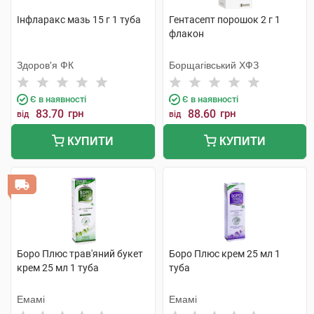
Інфларакс мазь 15 г 1 туба
Гентасепт порошок 2 г 1
флакон
Здоров'я ФК
Борщагівський ХФЗ
Є в наявності
Є в наявності
83.70
грн
88.60
грн
від
від
КУПИТИ
КУПИТИ
Боро Плюс трав'яний букет
Боро Плюс крем 25 мл 1
крем 25 мл 1 туба
туба
Емамі
Емамі