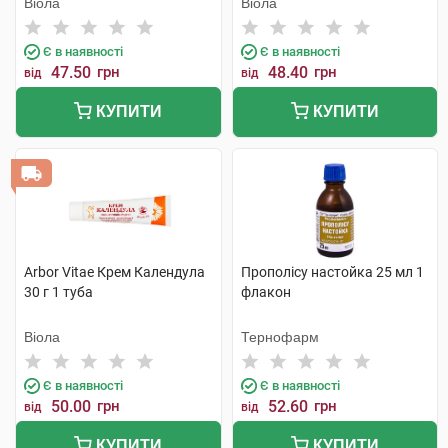
Віола
Віола
Є в наявності
Є в наявності
47.50
грн
48.40
грн
від
від
КУПИТИ
КУПИТИ
Arbor Vitae Крем Календула
Прополісу настойка 25 мл 1
30 г 1 туба
флакон
Віола
Тернофарм
Є в наявності
Є в наявності
50.00
грн
52.60
грн
від
від
КУПИТИ
КУПИТИ