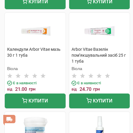
КУПИТИ
КУПИТИ
Календули Arbor Vitae мазь
Arbor Vitae Вазелін
30 г 1 туба
пом’якшувальний засіб 25 г
1 туба
Віола
Віола
Є в наявності
Є в наявності
21.00
грн
24.70
грн
від
від
КУПИТИ
КУПИТИ