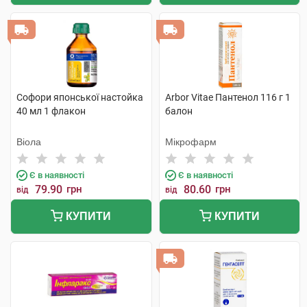
Софори японської настойка
Arbor Vitae Пантенол 116 г 1
40 мл 1 флакон
балон
Віола
Мікрофарм
Є в наявності
Є в наявності
79.90
грн
80.60
грн
від
від
КУПИТИ
КУПИТИ