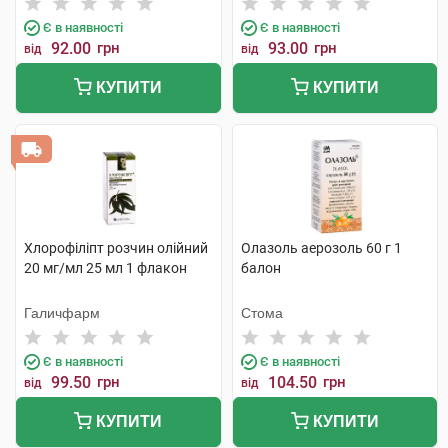
Є в наявності
Є в наявності
92.00
грн
93.00
грн
від
від
КУПИТИ
КУПИТИ
Хлорофіліпт розчин олійний
Олазоль аерозоль 60 г 1
20 мг/мл 25 мл 1 флакон
балон
Галичфарм
Стома
Є в наявності
Є в наявності
99.50
грн
104.50
грн
від
від
КУПИТИ
КУПИТИ