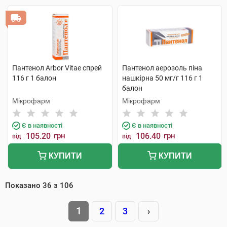
Пантенол Arbor Vitae спрей
Пантенол аерозоль піна
116 г 1 балон
нашкірна 50 мг/г 116 г 1
балон
Мікрофарм
Мікрофарм
Є в наявності
Є в наявності
105.20
грн
106.40
грн
від
від
КУПИТИ
КУПИТИ
Показано
36
з
106
1
2
3
›