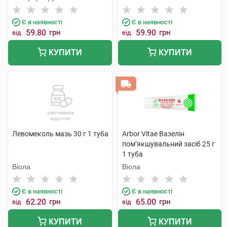
Є в наявності
Є в наявності
59.80
грн
59.90
грн
від
від
КУПИТИ
КУПИТИ
Левомеколь мазь 30 г 1 туба
Arbor Vitae Вазелін
пом’якшувальний засіб 25 г
1 туба
Віола
Віола
Є в наявності
Є в наявності
62.20
грн
65.00
грн
від
від
КУПИТИ
КУПИТИ