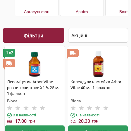
Аргосульфан
Арніка
Бакто
Фільтри
1=2
Левоміцетин Arbor Vitae
Календули настойка Arbor
розчин спиртовий 1 % 25 мл
Vitae 40 мл 1 флакон
1 флакон
Віола
Віола
Є в наявності
Є в наявності
17.00
грн
20.30
грн
від
від