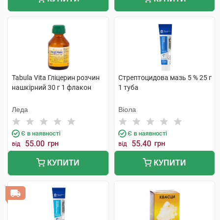
Tabula Vita Гліцерин розчин
Стрептоцидова мазь 5 % 25 г
нашкірний 30 г 1 флакон
1 туба
Леда
Віола
Є в наявності
Є в наявності
55.00
грн
55.40
грн
від
від
КУПИТИ
КУПИТИ