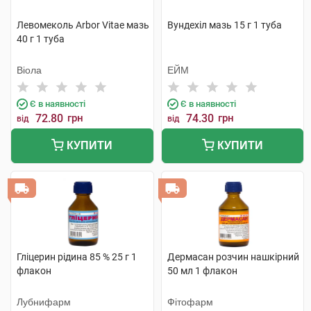
Левомеколь Arbor Vitae мазь
Вундехіл мазь 15 г 1 туба
40 г 1 туба
Віола
ЕЙМ
Є в наявності
Є в наявності
72.80
грн
74.30
грн
від
від
КУПИТИ
КУПИТИ
Гліцерин рідина 85 % 25 г 1
Дермасан розчин нашкірний
флакон
50 мл 1 флакон
Лубнифарм
Фітофарм