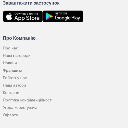
Завантажити застосунок
Про Компанію
Про нас
Наші нагороди
Новини
Франшиза
Робота у нас
Наші автори
Контакти
Політика конфіденційності
Угода користувача
Оферта