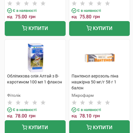
Є в наявності
Є в наявності
75.00
грн
75.80
грн
від
від
КУПИТИ
КУПИТИ
Обліпихова олія Алтай з B-
Пантенол аерозоль піна
каротином 100 мл 1 флакон
нашкірна 50 мг/г 58 г 1
балон
Фітолік
Мікрофарм
Є в наявності
Є в наявності
78.00
грн
78.10
грн
від
від
КУПИТИ
КУПИТИ