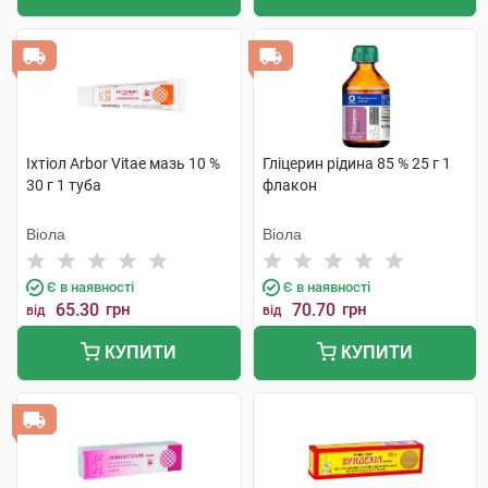
Іхтіол Arbor Vitae мазь 10 %
Гліцерин рідина 85 % 25 г 1
30 г 1 туба
флакон
Віола
Віола
Є в наявності
Є в наявності
65.30
грн
70.70
грн
від
від
КУПИТИ
КУПИТИ