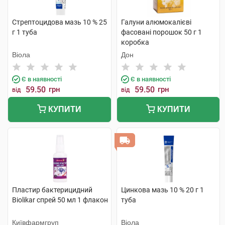
Стрептоцидова мазь 10 % 25
Галуни алюмокалієві
г 1 туба
фасовані порошок 50 г 1
коробка
Віола
Дон
Є в наявності
Є в наявності
59.50
грн
59.50
грн
від
від
КУПИТИ
КУПИТИ
Пластир бактерицидний
Цинкова мазь 10 % 20 г 1
Biolikar спрей 50 мл 1 флакон
туба
Київфармгруп
Віола