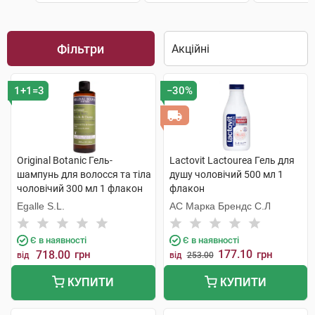
Фільтри
1+1=3
−30%
Original Botanic Гель-
Lactovit Lactourea Гель для
шампунь для волосся та тіла
душу чоловічий 500 мл 1
чоловічий 300 мл 1 флакон
флакон
Egalle S.L.
АС Марка Брендс С.Л
Є в наявності
Є в наявності
177.10
718.00
грн
грн
від
від
253.00
КУПИТИ
КУПИТИ