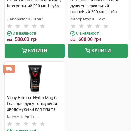
Lierac Homme Гель для душу
Nuxe Men Boost Гель для
інтегральний 200 мл 1 туба
душу універсальний
чоловічий 200 мл 1 туба
Лабораторії Лієрак
Лабораторія Нюкс
Є в наявності
Є в наявності
588.00
грн
600.00
грн
від
від
КУПИТИ
КУПИТИ
Vichy Homme Hydra Mag C+
Гель для душу тонізуючий
зволожуючий для тіла та
волосся 200 мл 1 туба
Косметік Актів
Інтернаціональ
Є в наявності