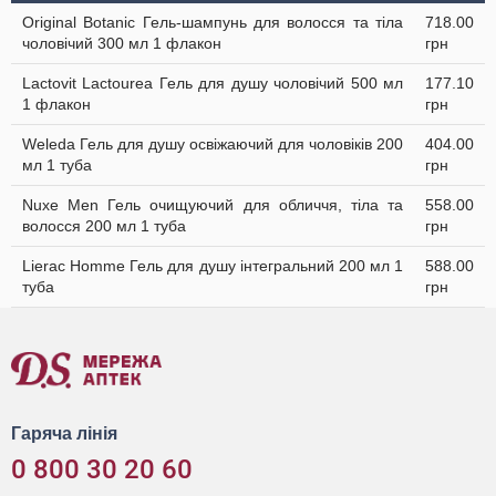
Original Botanic Гель-шампунь для волосся та тіла
718.00
чоловічий 300 мл 1 флакон
грн
Lactovit Lactourea Гель для душу чоловічий 500 мл
177.10
1 флакон
грн
Weleda Гель для душу освіжаючий для чоловіків 200
404.00
мл 1 туба
грн
Nuxe Men Гель очищуючий для обличчя, тіла та
558.00
волосся 200 мл 1 туба
грн
Lierac Homme Гель для душу інтегральний 200 мл 1
588.00
туба
грн
Гаряча лінія
0 800 30 20 60