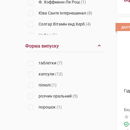
Ф. Хоффманн-Ля Рош
(1)
Юва Санте Інтернешинал
(8)
Солгар Вітамін енд Херб
(4)
дос
Цефак
(1)
Форма випуску
Лабораторiос БIО-ДIС Еспанія
(1)
Байоділ Фармасьютікалс
(1)
таблетки
(7)
Технолог
(1)
капсули
(12)
пілюлі
(1)
Гі
розчин оральний
(5)
порошок
(1)
Біо