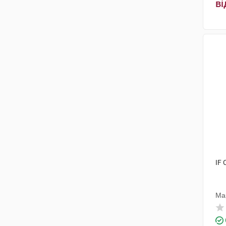
ві
IF 
Ма