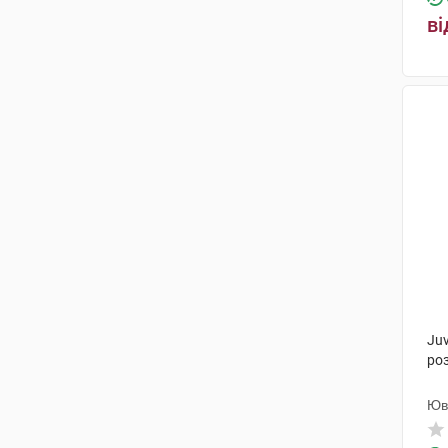
ві
Ju
ро
Юв