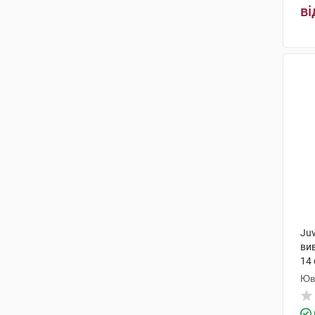
ві
Ju
ви
14 
Юв