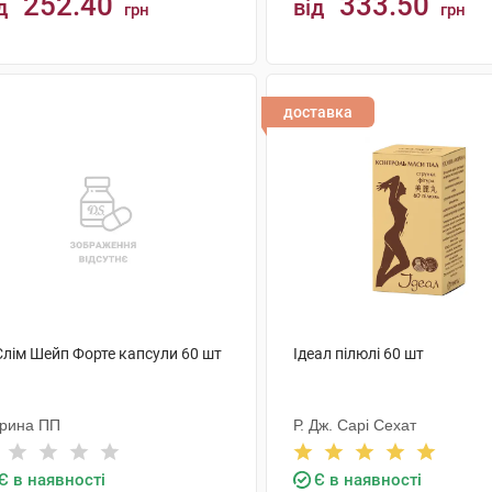
252.40
333.50
д
від
грн
грн
КУПИТИ
КУПИТИ
доставка
Слім Шейп Форте капсули 60 шт
Ідеал пілюлі 60 шт
рина ПП
Р. Дж. Сарі Сехат
Є в наявності
Є в наявності