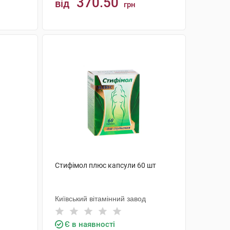
370.50
від
грн
КУПИТИ
Стифімол плюс капсули 60 шт
Київський вітамінний завод
Є в наявності