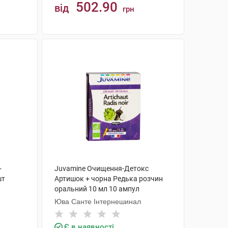
502.90
від
грн
КУПИТИ
+
Juvamine Очищення-Детокс
шт
Артишок + чорна Редька розчин
оральний 10 мл 10 ампул
Юва Санте Інтернешинал
Є в наявності