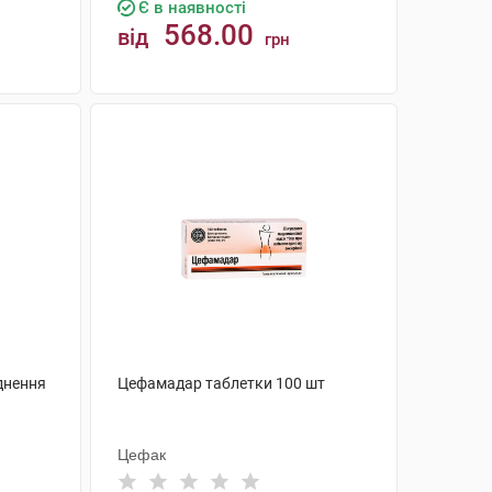
Є в наявності
568.00
від
грн
КУПИТИ
уднення
Цефамадар таблетки 100 шт
Цефак