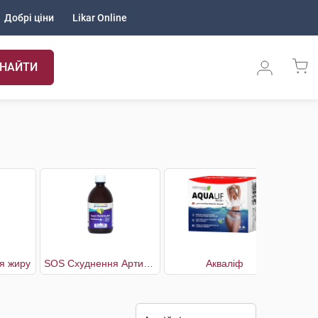
Добрі ціни
Likar Online
НАЙТИ
я жиру
SOS Схуднення Артишок
Акваліф
А