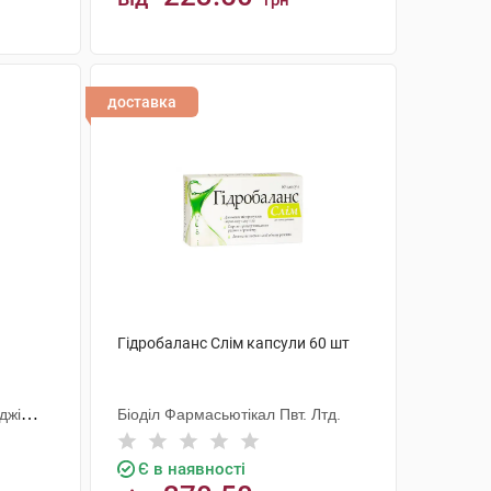
грн
КУПИТИ
доставка
Гідробаланс Слім капсули 60 шт
джі
Біоділ Фармасьютікал Пвт. Лтд.
Є в наявності