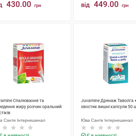
430.00
449.00
д
від
грн
грн
КУПИТИ
КУПИТИ
vamine Спалювання та
Juvamine Дренаж Таволга 
ведення жиру розчин оральний
хвостик вишні капсули 50 
стіків
а Санте Інтернешинал
Юва Санте Інтернешинал
Є в наявності
Є в наявності