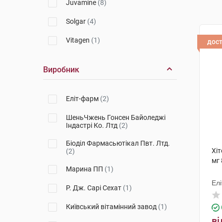
Juvamine
(8)
Solgar
(4)
Vitagen
(1)
дос
Виробник
Еліт-фарм
(2)
ШеньЧжень Гонсен Байоледжі
Індастрі Ко. Лтд
(2)
Біоділ Фармасьютікал Пвт. Лтд.
Хіт
(2)
мг 
Марина ПП
(1)
Ел
Р. Дж. Сарі Сехат
(1)
Київський вітамінний завод
(1)
ві