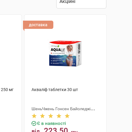
доставка
 250 мг
Акваліф таблетки 30 шт
ШеньЧжень Гонсен Байоледжі
Індастрі Ко. Лтд
Є в наявності
223.50
від