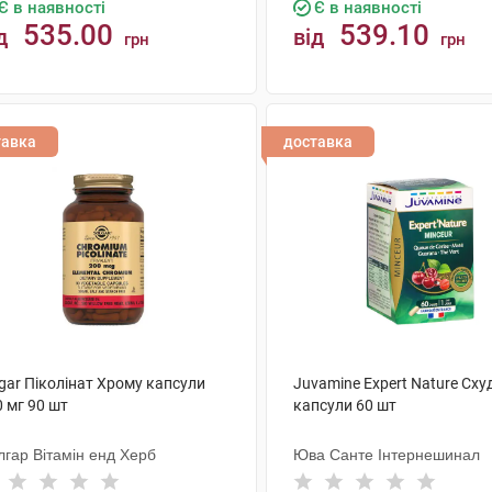
Є в наявності
Є в наявності
535.00
539.10
д
від
грн
грн
КУПИТИ
КУПИТИ
тавка
доставка
gar Піколінат Хрому капсули
Juvamine Expert Nature Сх
 мг 90 шт
капсули 60 шт
лгар Вітамін енд Херб
Юва Санте Інтернешинал