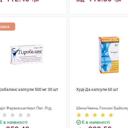
грн
грн
КУПИТИ
КУПИТИ
тавка
дробаланс капсули 500 мг 30 шт
Худі-Да капсули 60 шт
діл Фармасьютікал Пвт. Лтд.
ШеньЧжень Гонсен Байоле
Індастрі Ко. Лтд
Є в наявності
Є в наявності