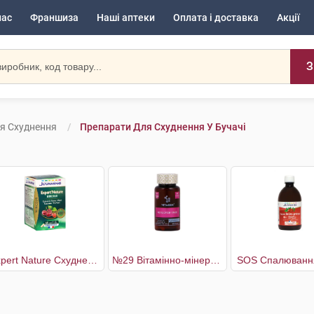
нас
Франшиза
Наші аптеки
Оплата і доставка
Акції
З
я Схуднення
Препарати Для Схуднення У Бучачі
Expert Nature Схуднення
№29 Вітамінно-мінеральний комплекс Метаболізм плюс
SOS Спалюванн