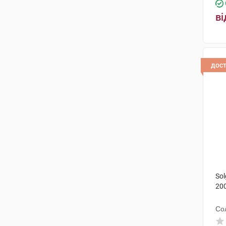
ві
дос
Sol
200
Со