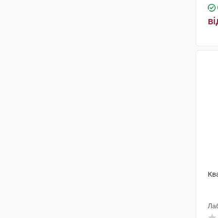
ві
Кв
Ла