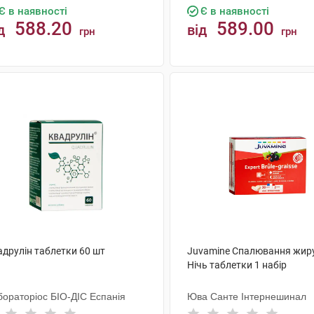
Є в наявності
Є в наявності
588.20
589.00
д
від
грн
грн
КУПИТИ
КУПИТИ
адрулін таблетки 60 шт
Juvamine Спалювання жир
Нічь таблетки 1 набір
бораторiос БIО-ДIС Еспанія
Юва Санте Інтернешинал