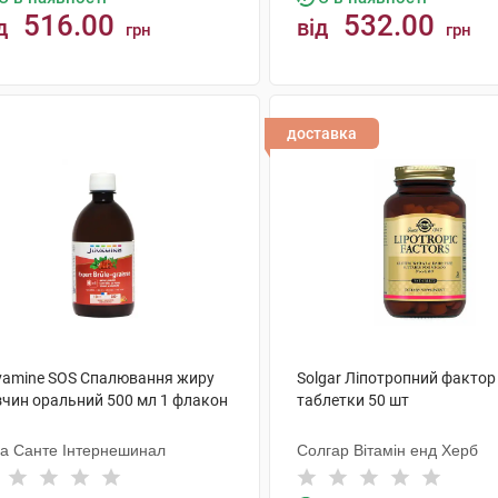
516.00
532.00
д
від
грн
грн
КУПИТИ
КУПИТИ
доставка
vamine SOS Спалювання жиру
Solgar Ліпотропний фактор
зчин оральний 500 мл 1 флакон
таблетки 50 шт
а Санте Інтернешинал
Солгар Вітамін енд Херб