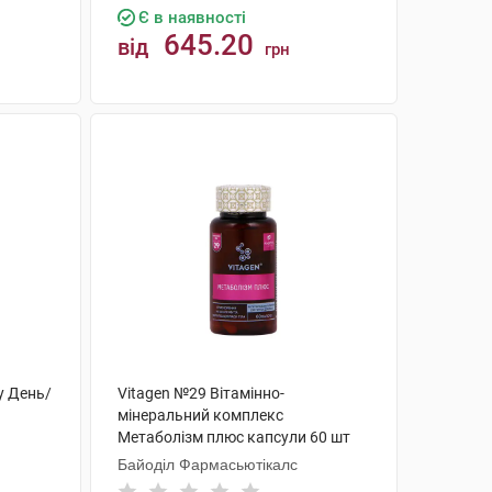
Є в наявності
645.20
від
грн
КУПИТИ
у День/
Vitagen №29 Вітамінно-
мінеральний комплекс
Метаболізм плюс капсули 60 шт
Байоділ Фармасьютікалс