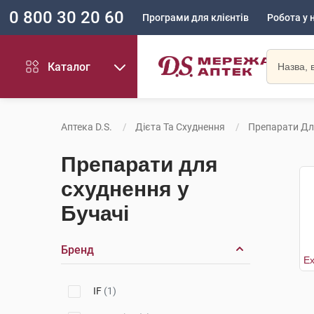
0 800 30 20 60
Програми для клієнтів
Робота у 
Каталог
Аптека D.S.
Дієта Та Схуднення
Препарати Дл
Препарати для
схуднення у
Бучачі
Бренд
IF
(1)