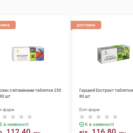
тавка
доставка
озан з вітамінами таблетки 250
Гарцинії Екстракт таблетки
80 шт
80 шт
іт-фарм
Еліт-фарм
Є в наявності
Є в наявності
112.40
116.80
д
від