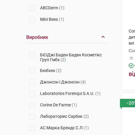
ABCDerm
(1)
Mini Bees
(1)
Co
Виробник
ди
мл
Co
БіСіДжі Баден-Баден Косметікс
Груп Гмбх
(2)
Бюбхен
(2)
ві
Джонсон і Джонсон
(4)
Laboratorios Forenqui S.A.U.
(1)
−20
Corine De Farme
(1)
Лабораторіес Сарбек
(2)
АС Марка Брендс С.Л
(1)