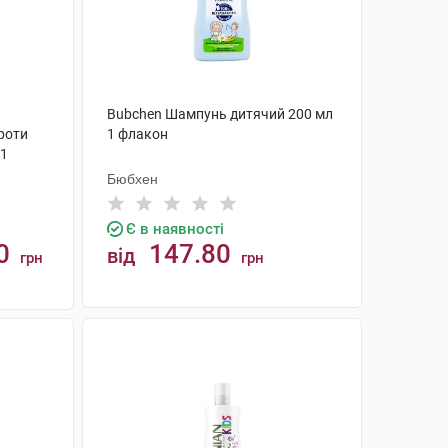
Bubchen Шампунь дитячий 200 мл
роти
1 флакон
 1
Бюбхен
Є в наявності
0
147.80
від
грн
грн
КУПИТИ