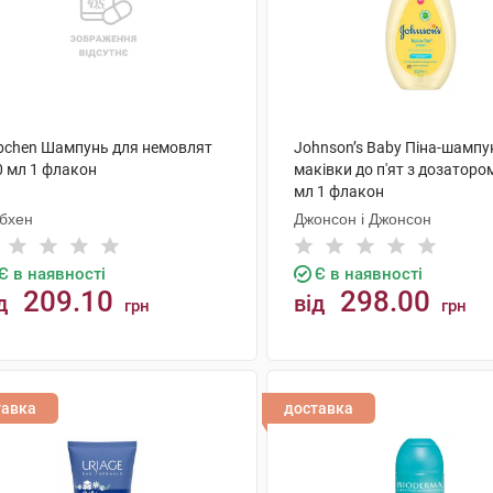
bchen Шампунь для немовлят
Johnson’s Baby Піна-шампу
0 мл 1 флакон
маківки до п'ят з дозаторо
мл 1 флакон
бхен
Джонсон і Джонсон
Є в наявності
Є в наявності
209.10
298.00
д
від
грн
грн
КУПИТИ
КУПИТИ
тавка
доставка