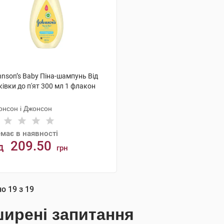
nson’s Baby Піна-шампунь Від
івки до п'ят 300 мл 1 флакон
онсон і Джонсон
має в наявності
209.50
д
грн
АНАЛОГИ
но
19
з
19
ирені запитання