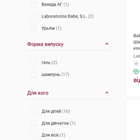
Веледа АГ
(1)
Laboratorios Babe, S.L.
(2)
Урьяж
(1)
Bab
Лабораторія Біодерма
(1)
Ша
Форма випуску
ко
Апівіта С.А.
(1)
Lab
гель
(2)
шампунь
(17)
ві
Для кого
Для дітей
(16)
Для дівчаток
(1)
Для всіх
(1)