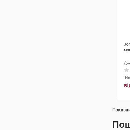
Joh
мак
Дж
Не
ві
Показа
Пош