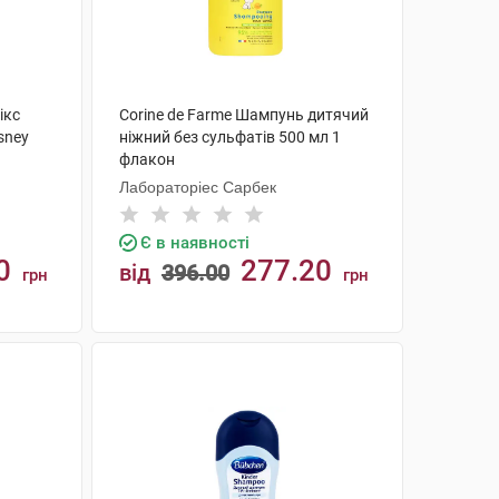
ікс
Corine de Farme Шампунь дитячий
sney
ніжний без сульфатів 500 мл 1
флакон
Лабораторіес Сарбек
Є в наявності
0
277.20
від
396.00
грн
грн
КУПИТИ