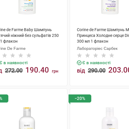
rine de Farme Baby Шампунь
Corine de Farme Шампунь М
тячий ніжний без сульфатів 250
Принцеса Холодне серце Di
 1 флакон
300 мл 1 флакон
rine De Farme
Лабораторіес Сарбек
Є в наявності
Є в наявності
190.40
203.0
д
272.00
від
290.00
грн
КУПИТИ
КУПИТИ
%
−20%