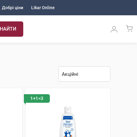
Добрі ціни
Likar Online
НАЙТИ
1+1=3