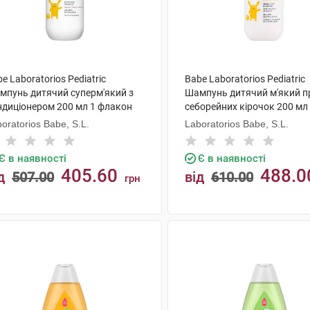
e Laboratorios Pediatric
Babe Laboratorios Pediatric
мпунь дитячий суперм'який з
Шампунь дитячий м'який п
ндиціонером 200 мл 1 флакон
себорейних кірочок 200 мл
флакон
oratorios Babe, S.L.
Laboratorios Babe, S.L.
Є в наявності
Є в наявності
405.60
488.0
д
507.00
від
610.00
грн
КУПИТИ
КУПИТИ