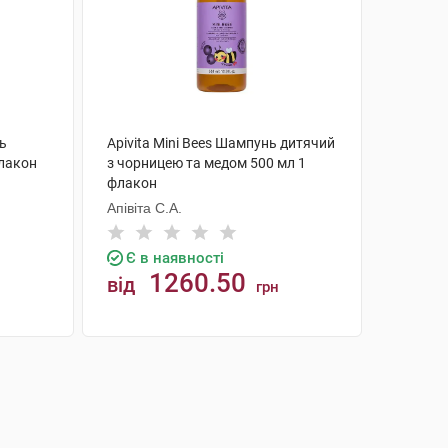
ь
Apivita Mini Bees Шампунь дитячий
флакон
з чорницею та медом 500 мл 1
флакон
Апівіта С.А.
Є в наявності
1260.50
від
грн
КУПИТИ