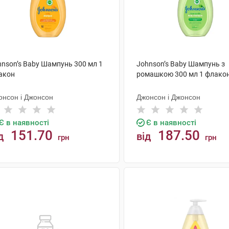
hnson’s Baby Шампунь 300 мл 1
Johnson’s Baby Шампунь з
акон
ромашкою 300 мл 1 флако
онсон і Джонсон
Джонсон і Джонсон
Є в наявності
Є в наявності
151.70
187.50
д
від
грн
грн
КУПИТИ
КУПИТИ