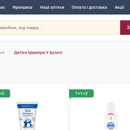
нас
Франшиза
Наші аптеки
Оплата і доставка
Акції
З
ні
Дитячі Шампуні У Бучачі
=3
1+1=3