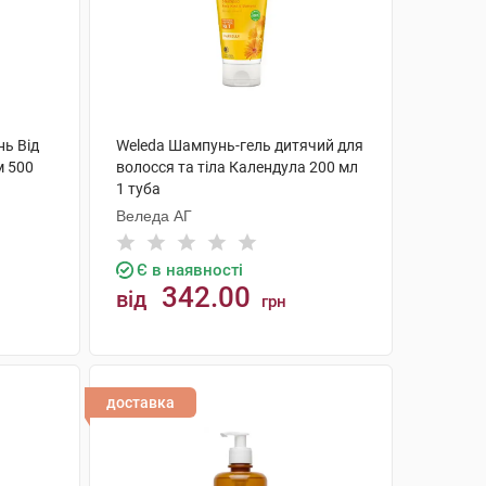
нь Від
Weleda Шампунь-гель дитячий для
м 500
волосся та тіла Календула 200 мл
1 туба
Веледа АГ
Є в наявності
342.00
від
грн
КУПИТИ
доставка