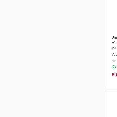
Uri
м'я
мл 
Ур
ві