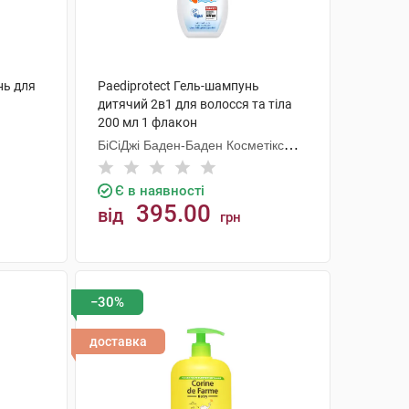
нь для
Paediprotect Гель-шампунь
дитячий 2в1 для волосся та тіла
200 мл 1 флакон
БіСіДжі Баден-Баден Косметікс
Груп Гмбх
Є в наявності
395.00
від
грн
КУПИТИ
−30%
доставка