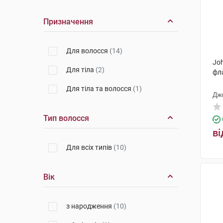
Призначення
Для волосся
(14)
Jo
Для тіла
(2)
фл
Для тіла та волосся
(1)
Дж
Тип волосся
ві
Для всіх типів
(10)
Вік
з народження
(10)