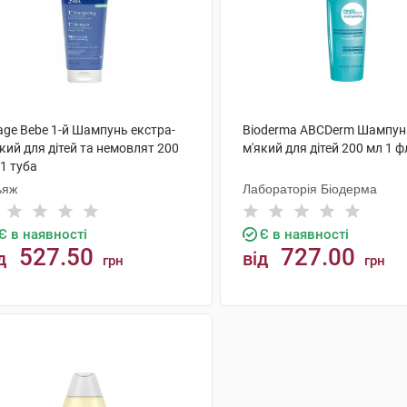
age Bebe 1-й Шампунь екстра-
Bioderma ABCDerm Шампун
кий для дітей та немовлят 200
м'який для дітей 200 мл 1 
1 туба
ьяж
Лабораторія Біодерма
Є в наявності
Є в наявності
527.50
727.00
д
від
грн
грн
КУПИТИ
КУПИТИ