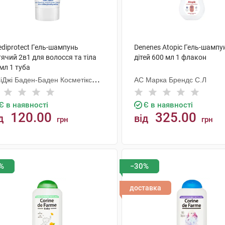
ediprotect Гель-шампунь
Denenes Atopic Гель-шампу
ячий 2в1 для волосся та тіла
дітей 600 мл 1 флакон
мл 1 туба
СіДжі Баден-Баден Косметікс
АС Марка Брендс С.Л
уп Гмбх
Є в наявності
Є в наявності
120.00
325.00
д
від
грн
грн
КУПИТИ
КУПИТИ
%
−30%
доставка