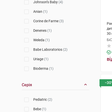
Johnson’s Baby
(4)
Anian
(1)
Corine de Farme
(3)
Pa
дит
Denenes
(1)
30 
Бі
Weleda
(1)
Гр
Babe Laboratorios
(2)
ві
Uriage
(1)
Bioderma
(1)
Apivita
(1)
−30
Серія
Pediatric
(2)
Bebe
(1)