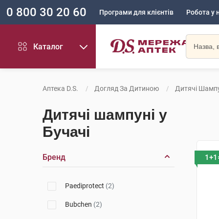
0 800 30 20 60
Програми для клієнтів
Робота у 
Каталог
Аптека D.S.
Догляд За Дитиною
Дитячі Шампу
Дитячі шампуні у
Бучачі
Бренд
1+1
Paediprotect
(2)
Bubchen
(2)