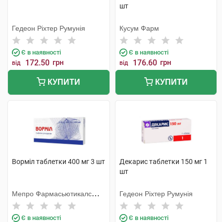
шт
Гедеон Ріхтер Румунія
Кусум Фарм
Є в наявності
Є в наявності
172.50
грн
176.60
грн
від
від
КУПИТИ
КУПИТИ
Ворміл таблетки 400 мг 3 шт
Декарис таблетки 150 мг 1
шт
Мепро Фармасьютикалс
Гедеон Ріхтер Румунія
Пріват
Є в наявності
Є в наявності