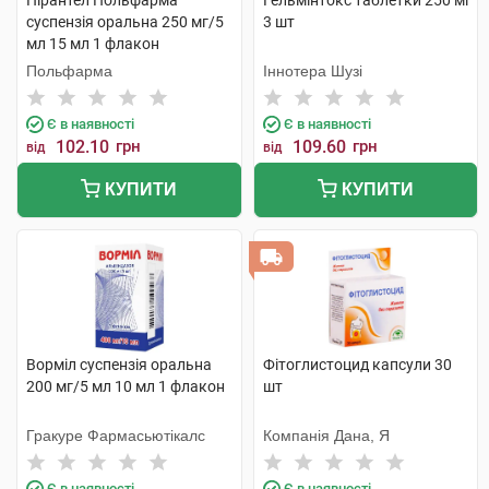
Пірантел Польфарма
Гельмінтокс таблетки 250 мг
суспензія оральна 250 мг/5
3 шт
мл 15 мл 1 флакон
Польфарма
Іннотера Шузі
Є в наявності
Є в наявності
102.10
грн
109.60
грн
від
від
КУПИТИ
КУПИТИ
Ворміл суспензія оральна
Фітоглистоцид капсули 30
200 мг/5 мл 10 мл 1 флакон
шт
Гракуре Фармасьютікалс
Компанія Дана, Я
Є в наявності
Є в наявності