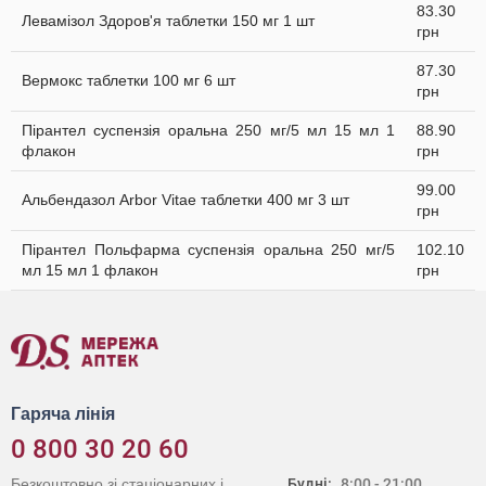
83.30
Левамізол Здоров'я таблетки 150 мг 1 шт
грн
87.30
Вермокс таблетки 100 мг 6 шт
грн
Пірантел суспензія оральна 250 мг/5 мл 15 мл 1
88.90
флакон
грн
99.00
Альбендазол Arbor Vitae таблетки 400 мг 3 шт
грн
Пірантел Польфарма суспензія оральна 250 мг/5
102.10
мл 15 мл 1 флакон
грн
Гаряча лінія
0 800 30 20 60
Безкоштовно зі стаціонарних і
Будні:
8:00 - 21:00