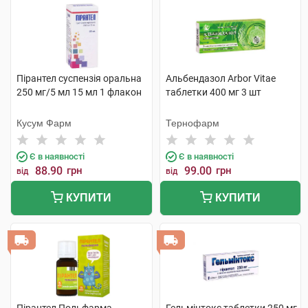
Пірантел суспензія оральна
Альбендазол Arbor Vitae
250 мг/5 мл 15 мл 1 флакон
таблетки 400 мг 3 шт
Кусум Фарм
Тернофарм
Є в наявності
Є в наявності
88.90
грн
99.00
грн
від
від
КУПИТИ
КУПИТИ