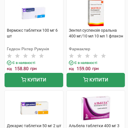
Вермокс таблетки 100 мг 6
Зентел суспензія оральна
шт
400 мг/10 мл 10 мл 1 флакон
Гедеон Ріхтер Румунія
Фармаклер
Є в наявності
Є в наявності
158.80
грн
159.00
грн
від
від
КУПИТИ
КУПИТИ
Декарис таблетки 50 мг 2 шт
Альбела таблетки 400 мг 3