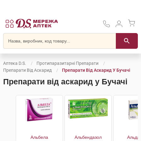
Аптека D.S.
Протипаразитарні Препарати
Препарати Від Аскарид
Препарати Від Аскарид У Бучачі
Препарати від аскарид у Бучачі
Альбела
Альбендазол
Альда