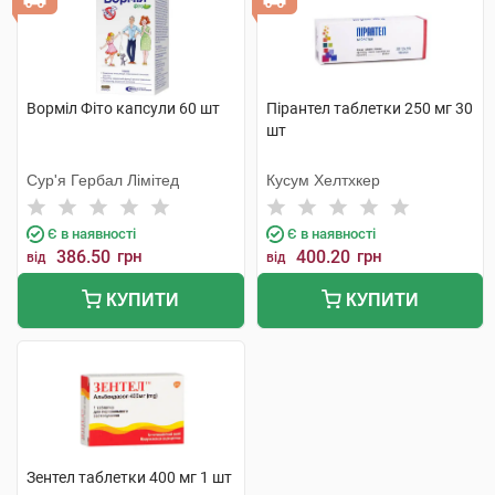
Ворміл Фіто капсули 60 шт
Пірантел таблетки 250 мг 30
шт
Сур'я Гербал Лімітед
Кусум Хелтхкер
Є в наявності
Є в наявності
386.50
грн
400.20
грн
від
від
КУПИТИ
КУПИТИ
Зентел таблетки 400 мг 1 шт