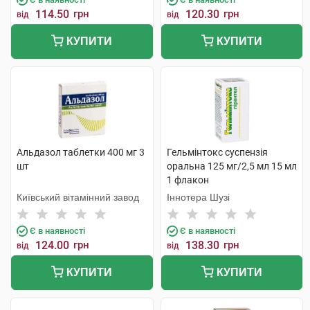
114.50
грн
120.30
грн
від
від
КУПИТИ
КУПИТИ
Альдазол таблетки 400 мг 3
Гельмінтокс суспензія
шт
оральна 125 мг/2,5 мл 15 мл
1 флакон
Київський вітамінний завод
Іннотера Шузі
Є в наявності
Є в наявності
124.00
грн
138.30
грн
від
від
КУПИТИ
КУПИТИ