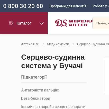
0 800 30 20 60
Програми для клієнтів
Робота у 
Каталог
Аптека D.S.
Медикаменти
Серцево-Судинна С
Серцево-судинна
система у Бучачі
Підкатегорії
Антагоністи кальцію
Бета-блокатори
Ішемічна хвороба серця препарати