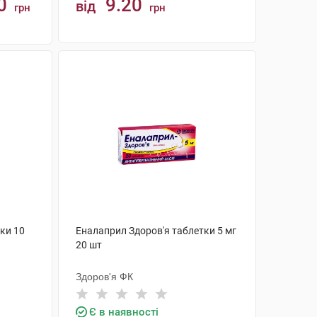
0
9.20
від
грн
грн
КУПИТИ
ки 10
Еналаприл Здоров'я таблетки 5 мг
20 шт
Здоров'я ФК
Є в наявності