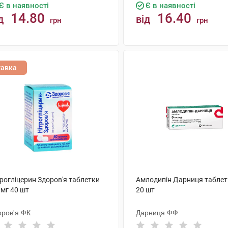
Є в наявності
Є в наявності
14.80
16.40
д
від
грн
грн
КУПИТИ
КУПИТИ
тавка
рогліцерин Здоров'я таблетки
Амлодипін Дарниця таблет
 мг 40 шт
20 шт
оров'я ФК
Дарниця ФФ