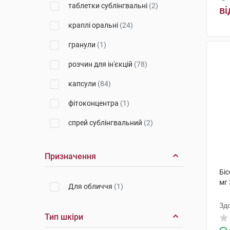
таблетки сублінгвальні
(2)
ві
Тева Оперейшнз Поланд
(6)
краплі оральні
(24)
ДКП Фармацевтична фабрика
(1)
гранули
(1)
Тева
(19)
розчин для ін'єкцій
(78)
Лек Фармасьютикалс д.д.
(2)
капсули
(84)
Балканфарма-Дупниця
(10)
фітоконцентра
(1)
Лек Фармацевтична компанія
спрей сублінгвальний
(2)
(21)
таблетки жувальні
(3)
Салютас Фарма
(13)
Призначення
розчин для інфузій
(6)
Тернофарм
(4)
Біс
розчин для внутрівенного
мг 
Егіс
(31)
Для обличчя
(1)
введення
(1)
Агрофарм
(1)
Зд
краплі
(1)
Тип шкіри
Астрафарм
(12)
сироп
(1)