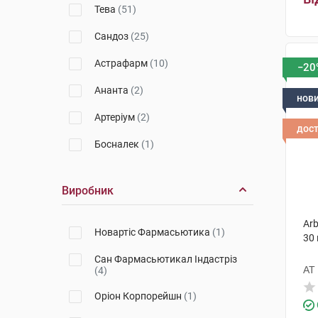
Тева
(51)
Препарати для покращення
кровообігу
Сандоз
(25)
Препарати при інфаркті міокарда
Астрафарм
(10)
−20
Препарати при серцевій
Ананта
(2)
недостатності
нов
Артеріум
(2)
Препарати при стенокардії
дос
Босналек
(1)
Судинорозширювальні препарати
Тева SR
(1)
Виробник
Санофі
(2)
Arb
Асіно
(2)
Новартіс Фармасьютика
(1)
30
IF
(1)
Сан Фармасьютикал Індастріз
АТ
(4)
Грибна аптечка
(1)
Оріон Корпорейшн
(1)
Solgar
(2)