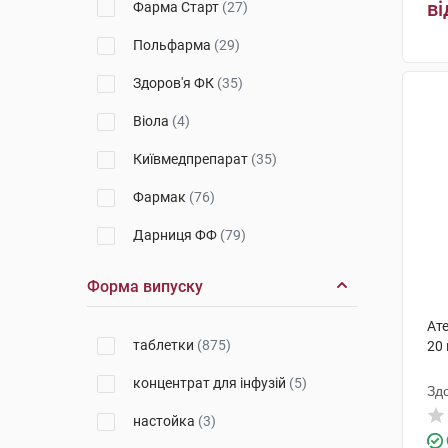
ві
Фарма Старт
(27)
VitaCore
(1)
Польфарма
(29)
Новофарм
(1)
Здоров'я ФК
(35)
Віола
(4)
Київмедпрепарат
(35)
Фармак
(76)
Дарниця ФФ
(79)
Борщагівський ХФЗ
(38)
Форма випуску
Київський вітамінний завод
Ат
(54)
таблетки
(875)
20
Технолог
(11)
концентрат для інфузій
(5)
Зд
Дослідний завод ГНЦЛС
(9)
настойка
(3)
Кусум Фарм
(26)