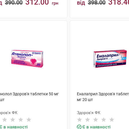
312.00
318.4
д
390.00
від
398.00
грн
КУПИТИ
КУПИТИ
енолол Здоров'я таблетки 50 мг
Еналаприл Здоров'я таблет
 шт
мг 20 шт
оров'я ФК
Здоров'я ФК
Є в наявності
Є в наявності