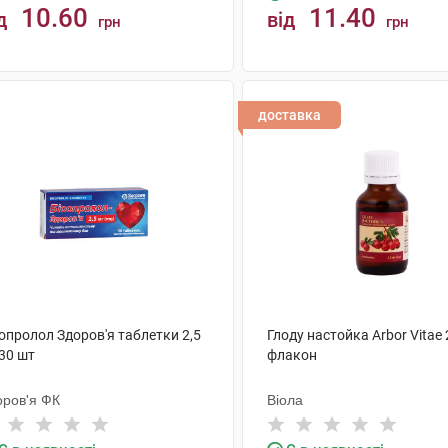
10.60
11.40
д
від
грн
грн
КУПИТИ
КУПИТИ
доставка
опролол Здоров'я таблетки 2,5
Глоду настойка Arbor Vitae 
30 шт
флакон
оров'я ФК
Віола