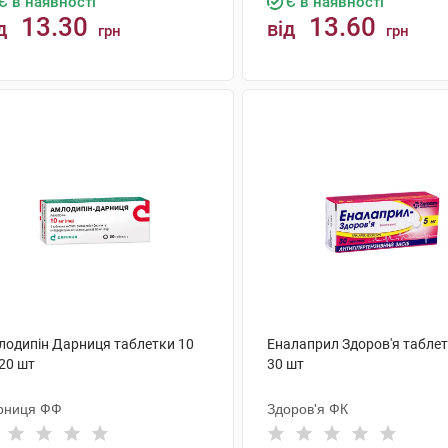
Є в наявності
Є в наявності
13.30
13.60
д
від
грн
грн
КУПИТИ
КУПИТИ
лодипін Дарниця таблетки 10
Еналаприл Здоров'я таблет
20 шт
30 шт
рниця ФФ
Здоров'я ФК