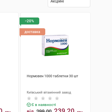
−20%
доставка
Нормовен 1000 таблетки 30 шт
Київський вітамінний завод
Є в наявності
0
239.20
від
299.00