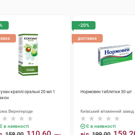
%
−20%
тавка
доставка
узан краплі оральні 20 мл 1
Нормовен таблетки 30 шт
акон
рма Вернігероде
Київський вітамінний завод
Є в наявності
Є в наявності
110.60
159.2
д
158.00
від
199.00