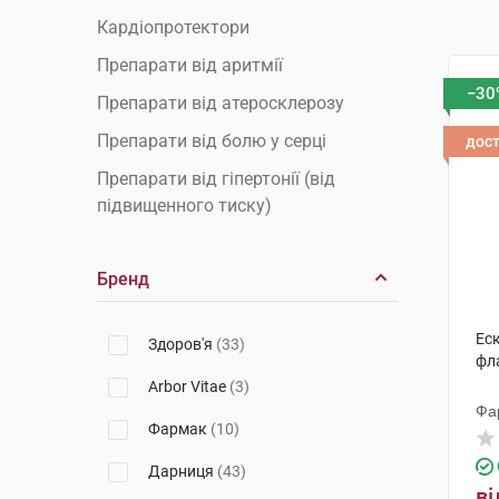
Кардіопротектори
Препарати від аритмії
−30
Препарати від атеросклерозу
Препарати від болю у серці
дос
Препарати від гіпертонії (від
підвищенного тиску)
Препарати від гіпотонії (від
низького тиску)
Бренд
Препарати від міокардиту
Еск
Препарати від тахікардії
Здоров'я
(33)
фл
Препарати для зміцнення судин
Arbor Vitae
(3)
Фа
Препарати для зниження
Фармак
(10)
холестерину
Дарниця
(43)
Препарати для очищення судин
ві