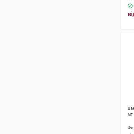
Санофі Вінтроп Індастріа
(8)
ві
ФарКоС
(3)
Красота та Здоров'я
(2)
Тева Чех Індастріз
(3)
Менаріні Мануфактурінг
(4)
Мікрохім
(20)
Лабораторіос Ліконса
(3)
ЕЙМ
(1)
Актавіс
(6)
Ривофарм
(1)
Вал
мг 
Інтерхім
(3)
Фа
Інфузія
(5)