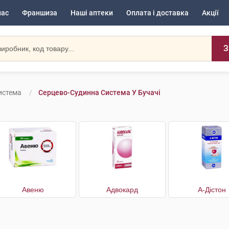
нас
Франшиза
Наші аптеки
Оплата і доставка
Акції
З
истема
Серцево-Судинна Система У Бучачі
Авеню
Адвокард
А-Дістон