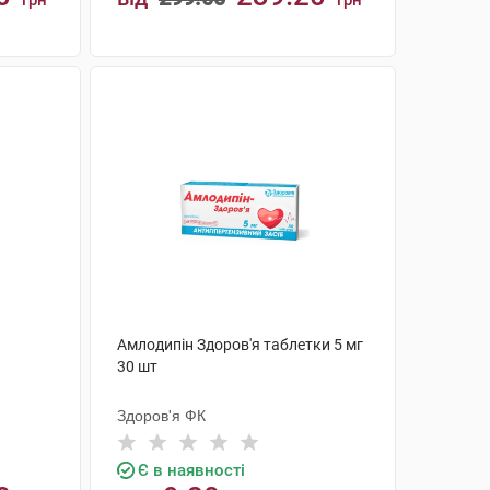
грн
грн
КУПИТИ
Амлодипін Здоров'я таблетки 5 мг
30 шт
Здоров'я ФК
Є в наявності