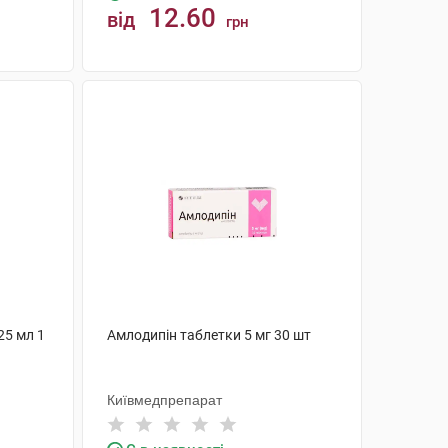
12.60
від
грн
КУПИТИ
25 мл 1
Амлодипін таблетки 5 мг 30 шт
Київмедпрепарат