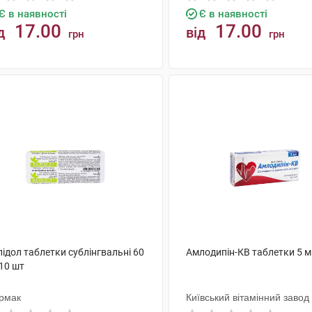
Є в наявності
Є в наявності
17.00
17.00
д
від
грн
грн
КУПИТИ
КУПИТИ
ідол таблетки сублінгвальні 60
Амлодипін-КВ таблетки 5 м
10 шт
рмак
Київський вітамінний завод