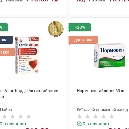
грн
КУПИТИ
КУПИТИ
%
−20%
инка
доставка
тавка
or Vitae Кардіо Актив таблетки
Нормовен таблетки 60 шт
 шт
 Пайра
Київський вітамінний завод
Є в наявності
Є в наявності