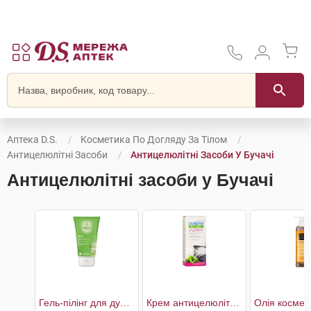
Аптека D.S.
Косметика По Догляду За Тілом
Антицелюлітні Засоби
Антицелюлітні Засоби У Бучачі
Антицелюлітні засоби у Бучачі
Гель-пілінг для душу Береза
Крем антицелюлітний