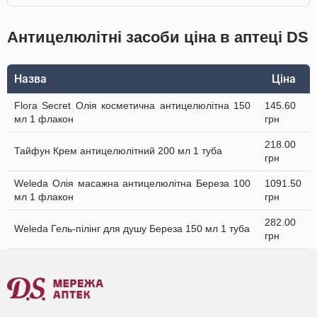
Антицелюлітні засоби ціна в аптеці DS
Назва
Ціна
Flora Secret Олія косметична антицелюлітна 150
145.60
мл 1 флакон
грн
218.00
Тайфун Крем антицелюлітний 200 мл 1 туба
грн
Weleda Олія масажна антицелюлітна Береза 100
1091.50
мл 1 флакон
грн
282.00
Weleda Гель-пілінг для душу Береза 150 мл 1 туба
грн