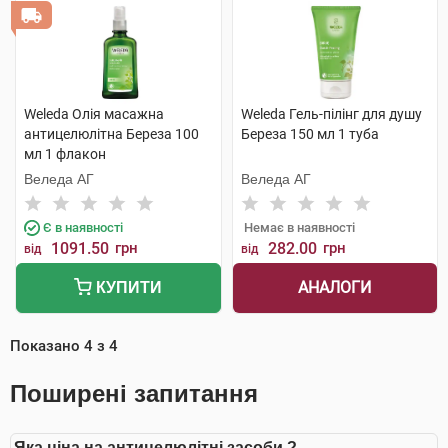
Weleda Олія масажна
Weleda Гель-пілінг для душу
антицелюлітна Береза 100
Береза 150 мл 1 туба
мл 1 флакон
Веледа АГ
Веледа АГ
Є в наявності
Немає в наявності
1091.50
грн
282.00
грн
від
від
АНАЛОГИ
КУПИТИ
Показано
4
з
4
Поширені запитання
Яка ціна на антицелюлітні засоби ?