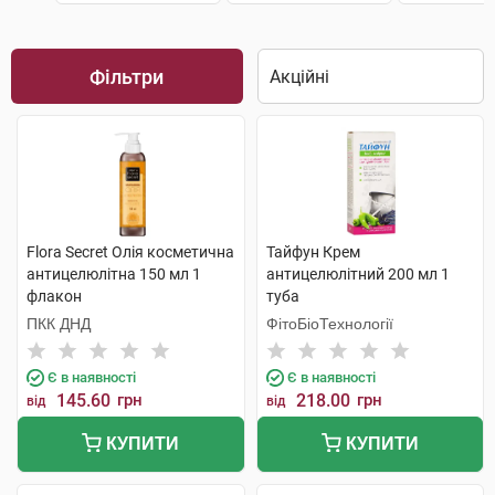
Фільтри
Flora Secret Олія косметична
Тайфун Крем
антицелюлітна 150 мл 1
антицелюлітний 200 мл 1
флакон
туба
ПКК ДНД
ФітоБіоТехнології
Є в наявності
Є в наявності
145.60
грн
218.00
грн
від
від
КУПИТИ
КУПИТИ