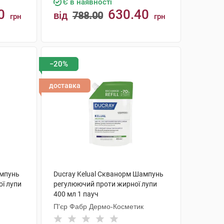
Є в наявності
0
630.40
від
788.00
грн
грн
КУПИТИ
−20%
доставка
ампунь
Ducray Kelual Скванорм Шампунь
ї лупи
регулюючий проти жирної лупи
400 мл 1 пауч
П'єр Фабр Дермо-Косметик