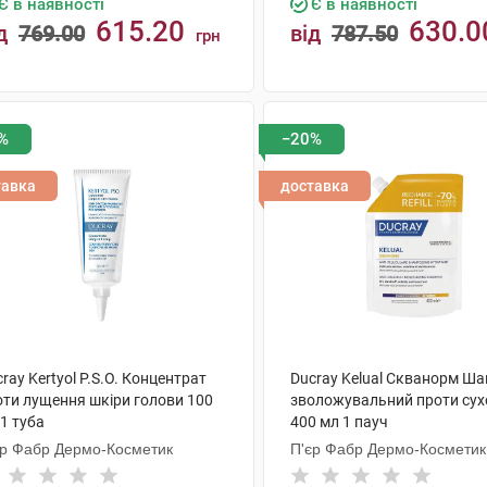
Є в наявності
Є в наявності
615.20
630.0
д
769.00
від
787.50
грн
КУПИТИ
КУПИТИ
%
−20%
тавка
доставка
ray Kertyol Р.S.О. Концентрат
Ducray Kelual Скванорм Ш
оти лущення шкіри голови 100
зволожувальний проти сухо
1 туба
400 мл 1 пауч
єр Фабр Дермо-Косметик
П'єр Фабр Дермо-Косметик