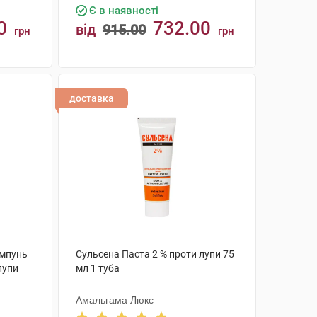
Є в наявності
0
732.00
від
915.00
грн
грн
КУПИТИ
доставка
ампунь
Сульсена Паста 2 % проти лупи 75
лупи
мл 1 туба
Амальгама Люкс