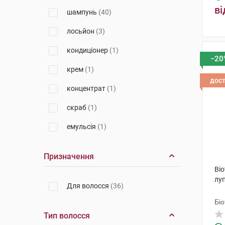
ві
шампунь
(40)
Косметік Актів Інтернаціональ
(4)
лосьйон
(3)
ЕйДжіФранс
(2)
кондиціонер
(1)
−20
Лабораторія Біодерма
(5)
крем
(1)
Біотрейд Болгарія
(2)
дос
концентрат
(1)
Урьяж
(2)
скраб
(1)
Апівіта С.А.
(1)
емульсія
(1)
Лабораторії Фітосольба
(1)
Призначення
Bi
луп
Для волосся
(36)
Біо
Тип волосся