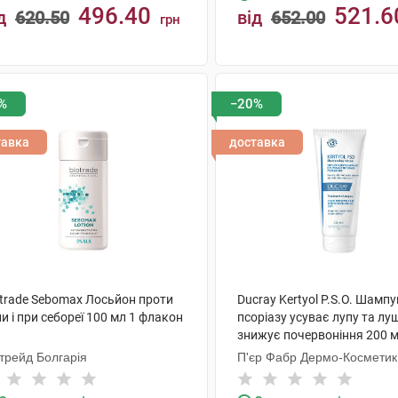
496.40
521.6
д
620.50
від
652.00
грн
КУПИТИ
КУПИТИ
%
−20%
тавка
доставка
otrade Sebomax Лосьйон проти
Ducray Kertyol P.S.O. Шампу
и і при себореї 100 мл 1 флакон
псоріазу усуває лупу та лу
знижує почервоніння 200 м
туба
трейд Болгарія
П'єр Фабр Дермо-Косметик