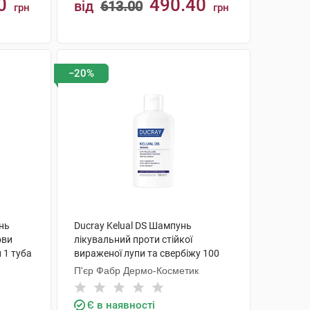
0
490.40
від
613.00
грн
грн
КУПИТИ
−20%
унь
Ducray Kelual DS Шампунь
ови
лікувальний проти стійкої
 1 туба
вираженої лупи та свербіжу 100
мл 1 флакон
П'єр Фабр Дермо-Косметик
Є в наявності