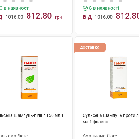
Є в наявності
Є в наявності
812.80
812.8
д
від
1016.00
1016.00
грн
КУПИТИ
КУПИТИ
доставка
льсена Шампунь-пілінг 150 мл 1
Сульсена Шампунь проти л
мл 1 флакон
альгама Люкс
Амальгама Люкс