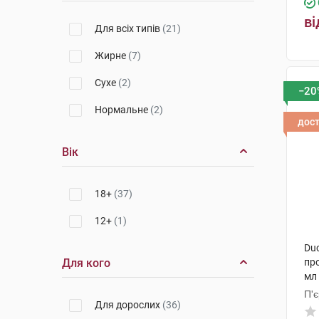
ві
Для всіх типів
(21)
Жирне
(7)
Сухе
(2)
−20
Нормальне
(2)
дос
Вік
18+
(37)
12+
(1)
Duc
Для кого
пр
мл 
П'
Для дорослих
(36)