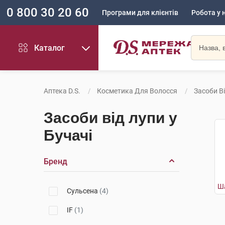
0 800 30 20 60
Програми для клієнтів
Робота у 
Каталог
Аптека D.S.
Косметика Для Волосся
Засоби В
Засоби від лупи у
Бучачі
Бренд
Сульсена
(4)
IF
(1)