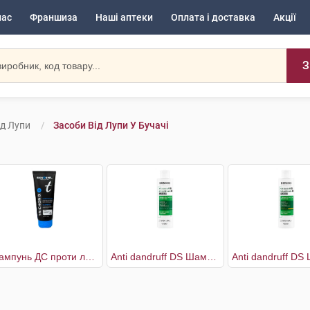
нас
Франшиза
Наші аптеки
Оплата і доставка
Акції
З
ід Лупи
Засоби Від Лупи У Бучачі
Шампунь ДС проти легкої і помірної лупи
Anti dandruff DS Шампунь проти лупи для нормального, жирного волосся та подразненої шкіри голови