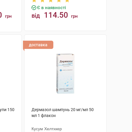
Є в наявності
0
114.50
від
грн
грн
КУПИТИ
доставка
упи 150
Дермазол шампунь 20 мг/мл 50
мл 1 флакон
Кусум Хелтхкер