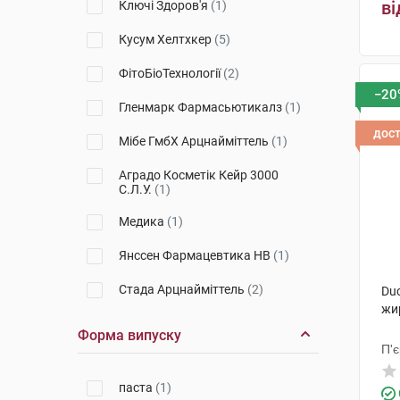
ві
Ключі Здоров'я
(1)
Кусум Хелтхкер
(5)
ФітоБіоТехнології
(2)
−20
Гленмарк Фармасьютикалз
(1)
дос
Мібе ГмбХ Арцнайміттель
(1)
Аградо Косметік Кейр 3000
С.Л.У.
(1)
Медика
(1)
Янссен Фармацевтика НВ
(1)
Стада Арцнайміттель
(2)
Du
жи
Беріоска С.Л.
(1)
Форма випуску
П'
Флорена Косметик
(1)
паста
(1)
П'єр Фабр Дермо-Косметик
(13)