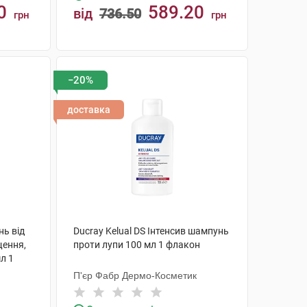
0
589.20
від
736.50
грн
грн
КУПИТИ
−20%
доставка
нь від
Ducray Kelual DS Інтенсив шампунь
щення,
проти лупи 100 мл 1 флакон
л 1
П'єр Фабр Дермо-Косметик