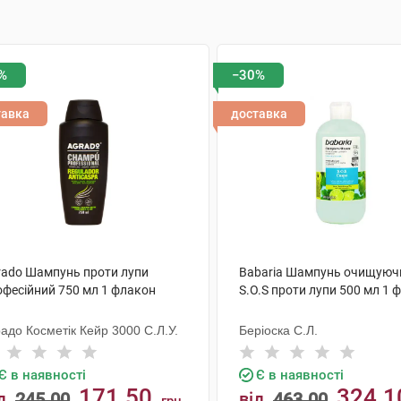
%
−30%
тавка
доставка
rado Шампунь проти лупи
Babaria Шампунь очищуюч
офесійний 750 мл 1 флакон
S.O.S проти лупи 500 мл 1 
адо Косметік Кейр 3000 С.Л.У.
Беріоска С.Л.
Є в наявності
Є в наявності
171.50
324.1
д
245.00
від
463.00