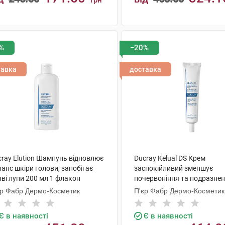
грн
КУПИТИ
КУПИТИ
%
−20%
тавка
доставка
cray Elution Шампунь відновлює
Ducray Kelual DS Крем
анс шкіри голови, запобігає
заспокійливий зменшує
ві лупи 200 мл 1 флакон
почервоніння та подразнен
усуває лущення шкіри 40 м
єр Фабр Дермо-Косметик
П'єр Фабр Дермо-Косметик
туба
Є в наявності
Є в наявності