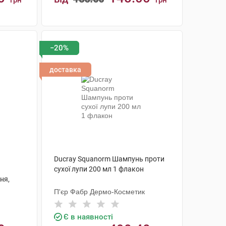
грн
грн
КУПИТИ
−20%
доставка
Ducray Squanorm Шампунь проти
сухої лупи 200 мл 1 флакон
ня,
л 1
П'єр Фабр Дермо-Косметик
Є в наявності