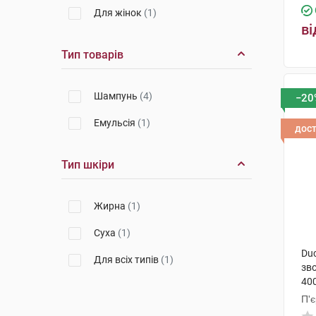
Для жінок
(1)
ві
Тип товарів
Шампунь
(4)
−20
Емульсія
(1)
дос
Тип шкіри
Жирна
(1)
Суха
(1)
Du
Для всіх типів
(1)
зв
40
П'