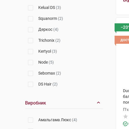
Kelual DS
(3)
Squanorm
(2)
−20
Деркос
(4)
дос
Trichonix
(2)
Kertyol
(3)
Node
(5)
Sebomax
(2)
DS Hair
(2)
Du
Kelual
(4)
бал
поя
Виробник
П'
Амальгама Люкс
(4)