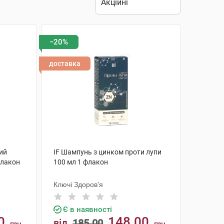
−20%
доставка
ий
IF Шампунь з цинком проти лупи
флакон
100 мл 1 флакон
Ключі Здоров'я
Є в наявності
0
148.00
від
185.00