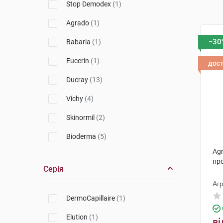
Stop Demodex
(1)
Agrado
(1)
−30
Babaria
(1)
Eucerin
(1)
дос
Ducray
(13)
Vichy
(4)
Skinormil
(2)
Bioderma
(5)
Ag
Biotrade
(2)
пр
Серія
Uriage
(2)
Агр
Apivita
(1)
DermoCapillaire
(1)
Phyto
(1)
Elution
(1)
ві