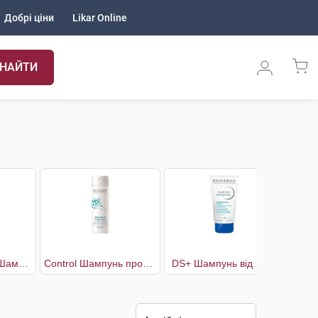
Добрі ціни
Likar Online
НАЙТИ
Anti dandruff DS Шампунь проти лупи для сухого волосся та подразненої шкіри голови
Control Шампунь проти лупи
DS+ Шампунь від лупи