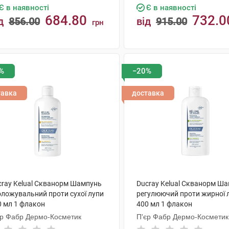
Є в наявності
Є в наявності
684.80
732.0
д
856.00
від
915.00
грн
КУПИТИ
КУПИТИ
%
−20%
тавка
доставка
cray Kelual Скванорм Шампунь
Ducray Kelual Скванорм Ш
оложувальний проти сухої лупи
регулюючий проти жирної 
0 мл 1 флакон
400 мл 1 флакон
єр Фабр Дермо-Косметик
П'єр Фабр Дермо-Косметик