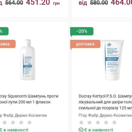
451.20
464.0
д
564.00
від
580.00
грн
КУПИТИ
КУПИТИ
%
−20%
тавка
доставка
cray Squanorm Шампунь проти
Ducray Kertyol Р.S.О. Шамп
рної лупи 200 мл 1 флакон
лікувальний для шкіри гол
схильної до псоріазу 125 мл
єр Фабр Дермо-Косметик
П'єр Фабр Дермо-Косметик
Є в наявності
Є в наявності