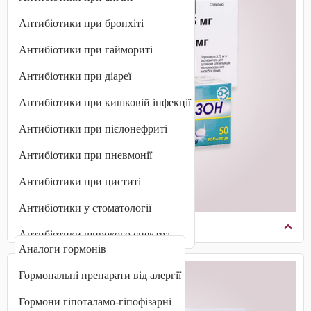
Антибіотики при бронхіті
Антибіотики при гаймориті
Антибіотики при діареї
Антибіотики при кишковій інфекції
Антибіотики при пієлонефриті
Антибіотики при пневмонії
Антибіотики при циститі
Антибіотики у стоматології
Гормональні препарати
Антибіотики широкого спектра
Аналоги гормонів
Гормональні препарати від алергії
Гормони гіпоталамо-гіпофізарні