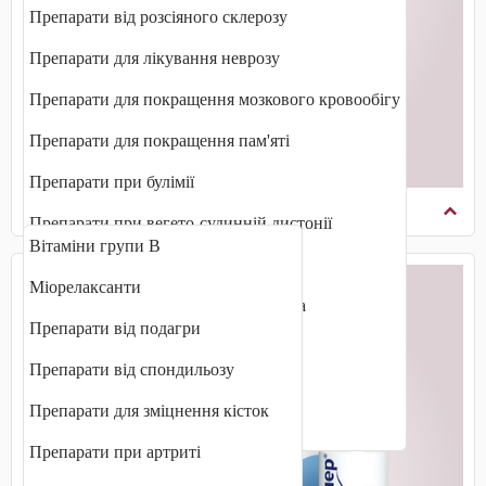
Препарати від розсіяного склерозу
Препарати для лікування неврозу
Препарати для покращення мозкового кровообігу
Препарати для покращення пам'яті
Препарати при булімії
Опорно-руховий апарат
Препарати при вегето-судинній дистонії
Вітаміни групи В
Препарати при деменції
Міорелаксанти
Препарати при хворобі Альцгеймера
Препарати від подагри
Протипаркінсонічні препарати
Препарати від спондильозу
Протисудомні препарати
Препарати для зміцнення кісток
Транквілізатори (анксіолітики)
Препарати при артриті