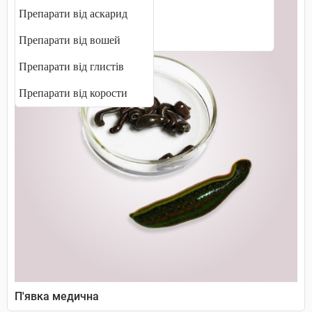
Таблетки від захитування
Препарати від аскарид
Ферменти для травлення
Препарати від вошей
Препарати від глистів
Препарати від корости
П'явка медична