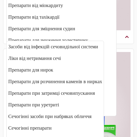
Препарати від міокардиту
Препарати від тахікардії
Препарати для зміцнення судин
Сечовидільна система
Препарати для зниження холестерину
Засоби від інфекцій сечовидільної системи
Препарати для очищення судин
Ліки від нетримання сечі
Препарати для покращення кровообігу
Препарати для нирок
Препарати при інфаркті міокарда
Препарати для розчинення каменів в нирках
Препарати при серцевій недостатності
Препарати при затримці сечовипускання
Препарати при стенокардії
Препарати при уретриті
Судинорозширювальні препарати
Сечогінні засоби при набряках обличчя
Сечогінні препарати