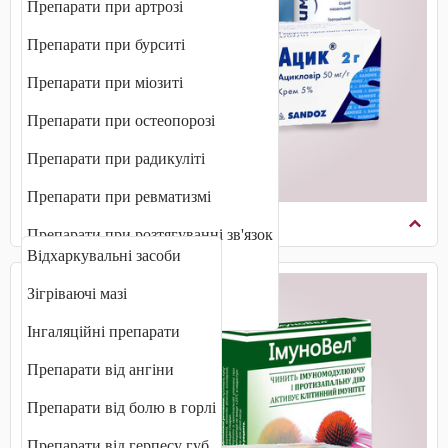
Препарати при артрозі
Препарати при бурситі
Препарати при міозиті
Препарати при остеопорозі
Препарати при радикуліті
Препарати при ревматизмі
Препарати від ГРВІ та застуди
Препарати при розтягуванні зв'язок
Відхаркувальні засоби
Протизапальні препарати
Зігріваючі мазі
Хондропротектори
Інгаляційні препарати
Препарати від ангіни
Препарати від болю в горлі
Препарати від герпесу губ