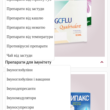
Препарати від застуди
Препарати від кашлю
Препарати від нежитю
Препарати від температури
Противірусні препарати
Чай від застуди
Препарати для імунітету
Імуноглобуліни
Імуноглобуліни і вакцини
Імунодепресанти
Імуномодулятори
Імуносупресори