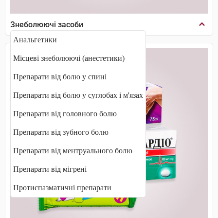
Знеболюючі засоби
Анальгетики
Місцеві знеболюючі (анестетики)
Препарати від болю у спині
Препарати від болю у суглобах і м'язах
Препарати від головного болю
Препарати від зубного болю
Препарати від ментруального болю
Препарати від мігрені
Протиспазматичні препарати