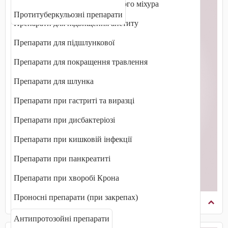
Препарати для печінки і жовчного міхура
Протитуберкульозні препарати
Препарати для підвищення апетиту
Препарати для підшлункової
Препарати для покращення травлення
Препарати для шлунка
Препарати при гастриті та виразці
Препарати при дисбактеріозі
Препарати при кишковій інфекції
Препарати при панкреатиті
Препарати при хворобі Крона
Проносні препарати (при закрепах)
Протипаразитарні препарати
Протиблювотні препарати
Антипротозойні препарати