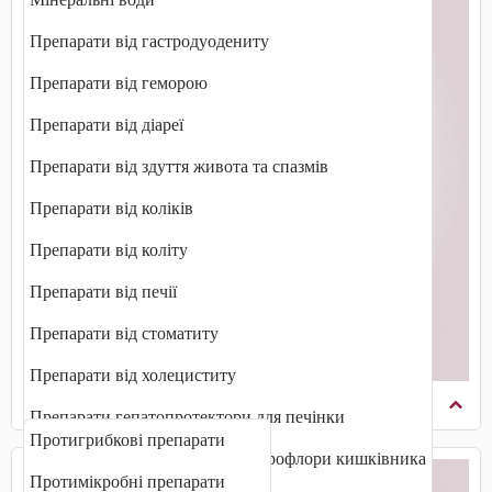
Препарати від гастродуодениту
Препарати від геморою
Препарати від діареї
Препарати від здуття живота та спазмів
Препарати від коліків
Препарати від коліту
Препарати від печії
Препарати від стоматиту
Препарати від холециститу
Протиінфекційні препарати
Препарати гепатопротектори для печінки
Протигрибкові препарати
Препарати для відновлення мікрофлори кишківника
Протимікробні препарати