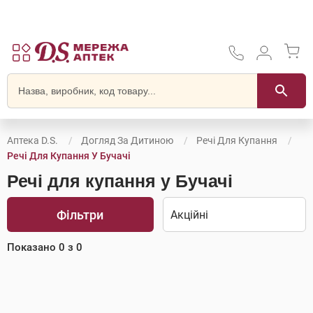
Аптека D.S.
Догляд За Дитиною
Речі Для Купання
Речі Для Купання У Бучачі
Речі для купання у Бучачі
Фільтри
Показано
0
з
0