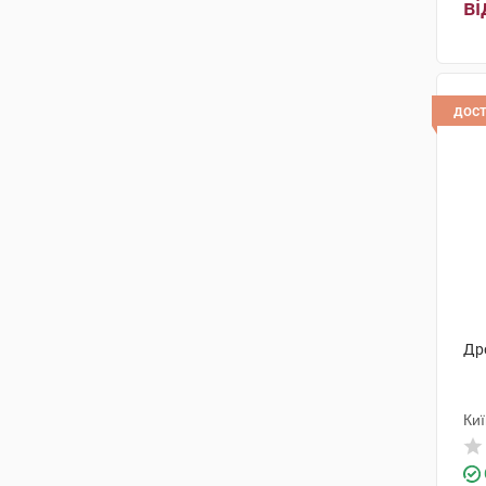
ві
дос
Др
Ки