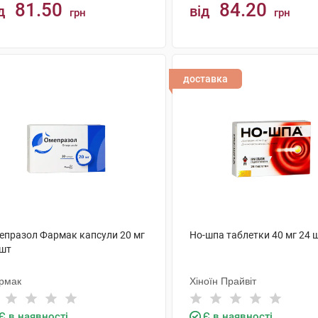
81.50
84.20
д
від
грн
грн
КУПИТИ
КУПИТИ
доставка
епразол Фармак капсули 20 мг
Но-шпа таблетки 40 мг 24 
 шт
рмак
Хіноїн Прайвіт
Є в наявності
Є в наявності