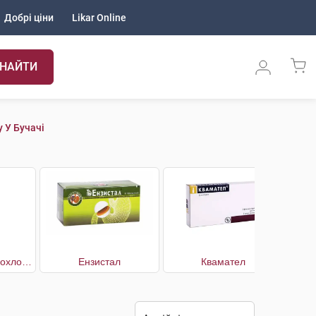
Добрі ціни
Likar Online
НАЙТИ
 У Бучачі
Дротаверину гідрохлорид
Ензистал
Квамател