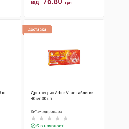
76.80
від
грн
КУПИТИ
доставка
8 шт
Дротаверин Arbor Vitae таблетки
40 мг 30 шт
Київмедпрепарат
Є в наявності