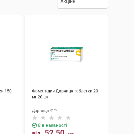
ки 150
Фамотидин Дарниця таблетки 20
мг 20 шт
Дарниця ФФ
Є в наявності
52.50
від