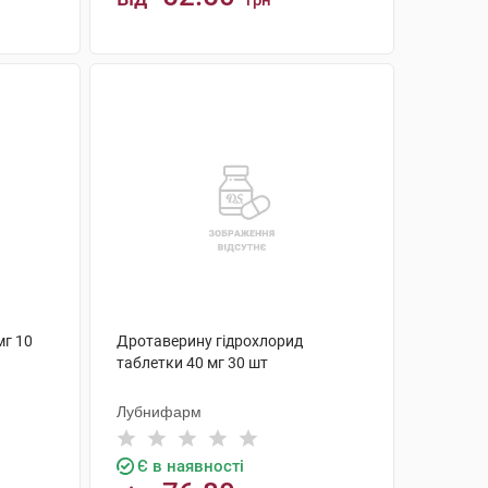
грн
КУПИТИ
мг 10
Дротаверину гідрохлорид
таблетки 40 мг 30 шт
Лубнифарм
Є в наявності