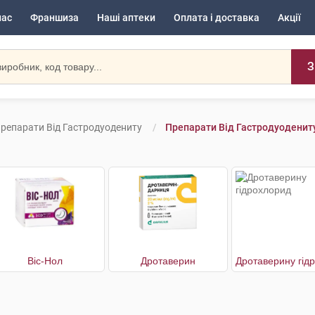
нас
Франшиза
Наші аптеки
Оплата і доставка
Акції
З
репарати Від Гастродуодениту
Препарати Від Гастродуодениту
Віс-Нол
Дротаверин