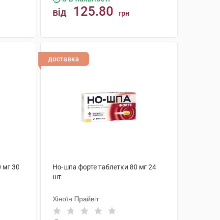
125.80
від
грн
КУПИТИ
доставка
 мг 30
Но-шпа форте таблетки 80 мг 24
шт
Хіноїн Прайвіт