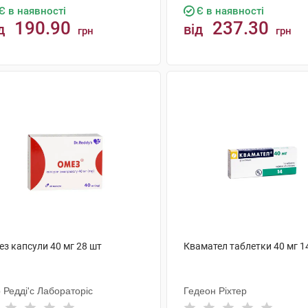
Є в наявності
Є в наявності
190.90
237.30
д
від
грн
грн
КУПИТИ
КУПИТИ
ез капсули 40 мг 28 шт
Квамател таблетки 40 мг 1
 Редді'с Лабораторіс
Гедеон Ріхтер