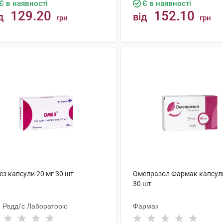
Є в наявності
Є в наявності
129.20
152.10
д
від
грн
грн
КУПИТИ
КУПИТИ
ез капсули 20 мг 30 шт
Омепразол Фармак капсули
30 шт
 Редді'с Лабораторіс
Фармак