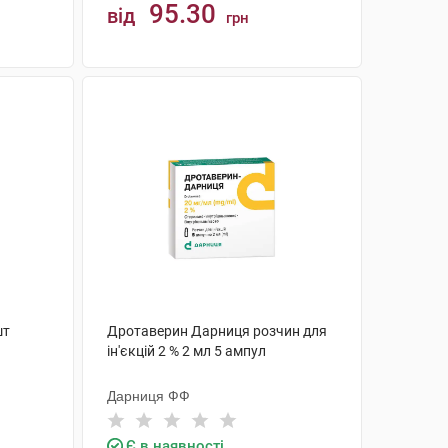
95.30
від
грн
КУПИТИ
шт
Дротаверин Дарниця розчин для
ін'єкцій 2 % 2 мл 5 ампул
Дарниця ФФ
Є в наявності