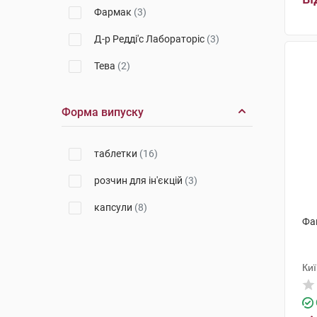
Фармак
(3)
Д-р Редді'с Лабораторіс
(3)
Тева
(2)
Торрент Фармасьютікалс
(1)
Форма випуску
КРКА
(1)
таблетки
(16)
розчин для ін'єкцій
(3)
капсули
(8)
Фа
Ки