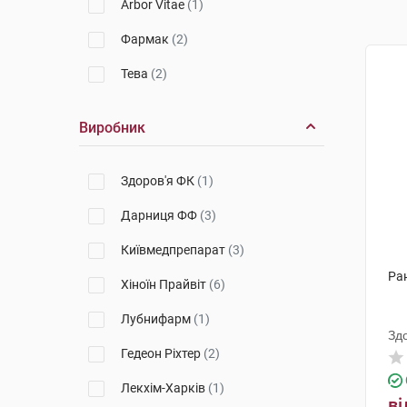
Arbor Vitae
(1)
Фармак
(2)
Тева
(2)
Виробник
Здоров'я ФК
(1)
Дарниця ФФ
(3)
Київмедпрепарат
(3)
Ран
Хіноїн Прайвіт
(6)
Лубнифарм
(1)
Зд
Гедеон Ріхтер
(2)
Лекхім-Харків
(1)
ві