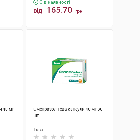
Є в наявності
165.70
від
грн
КУПИТИ
 40 мг
Омепразол Тева капсули 40 мг 30
шт
Тева