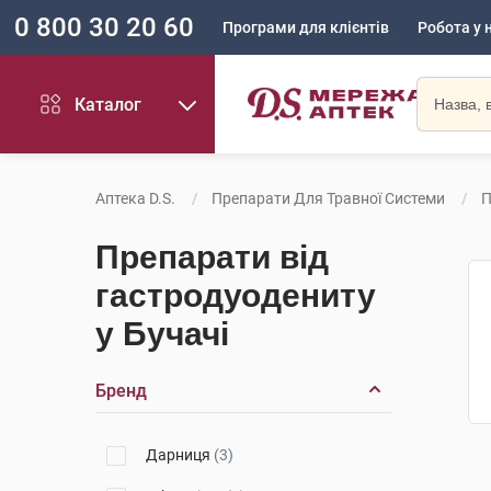
0 800 30 20 60
Програми для клієнтів
Робота у 
Каталог
Аптека D.S.
Препарати Для Травної Системи
П
Препарати від
гастродуодениту
у Бучачі
Бренд
Дарниця
(3)