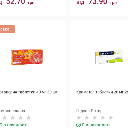
52.70
73.90
д
від
грн
грн
КУПИТИ
КУПИТИ
тавка
отаверин таблетки 40 мг 30 шт
Квамател таблетки 20 мг 2
ївмедпрепарат
Гедеон Ріхтер
Є в наявності
Є в наявності