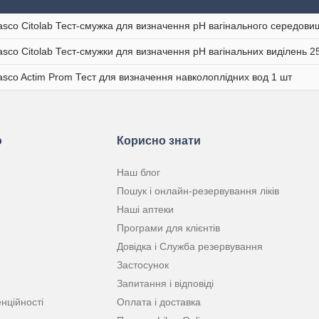
sco Citolab Тест-смужка для визначення pH вагінального середови
sco Citolab Тест-смужки для визначення pH вагінальних виділень 2
sco Actim Prom Тест для визначення навколоплідних вод 1 шт
ю
Корисно знати
Наш блог
Пошук і онлайн-резервування ліків
Наші аптеки
Програми для клієнтів
Довідка і Служба резервування
Застосунок
Запитання і відповіді
нційності
Оплата і доставка