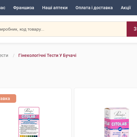
нас
Франшиза
Наші аптеки
Оплата і доставка
Акції
З
Тести
Гінекологічні Тести У Бучачі
тавка