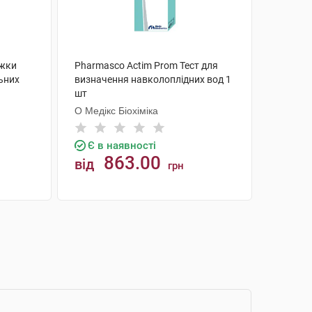
ужки
Pharmasco Actim Prom Тест для
ьних
визначення навколоплідних вод 1
шт
О Медікс Біохіміка
Є в наявності
863.00
від
грн
КУПИТИ