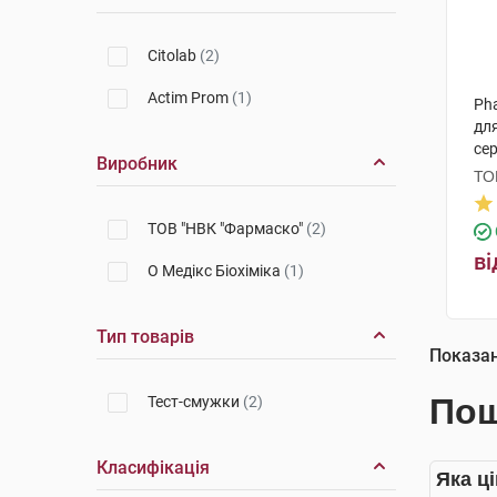
Citolab
(2)
Actim Prom
(1)
Ph
дл
се
Виробник
ТО
ТОВ "НВК "Фармаско"
(2)
ві
О Медікс Біохіміка
(1)
Тип товарів
Показа
Пош
Тест-смужки
(2)
Класифікація
Яка ці