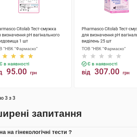
armasco Citolab Тест-смужка
Pharmasco Citolab Тест-см
я визначення pH вагінального
для визначення pH вагінал
редовища 1 шт
виділень 25 шт
В "НВК "Фармаско"
ТОВ "НВК "Фармаско"
Є в наявності
Є в наявності
95.00
307.00
д
від
грн
грн
КУПИТИ
КУПИТИ
но
3
з
3
ирені запитання
на на гінекологічні тести ?