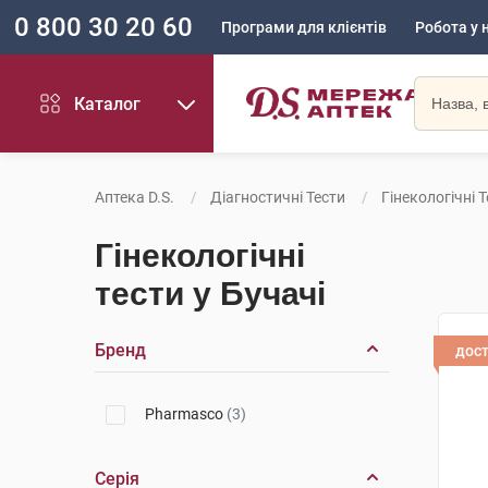
0 800 30 20 60
Програми для клієнтів
Робота у 
Каталог
Аптека D.S.
Діагностичні Тести
Гінекологічні 
Гінекологічні
тести у Бучачі
Бренд
дос
Pharmasco
(3)
Серія