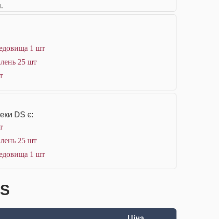
.
редовища 1 шт
ілень 25 шт
т
еки DS є:
т
ілень 25 шт
редовища 1 шт
DS
Ціна