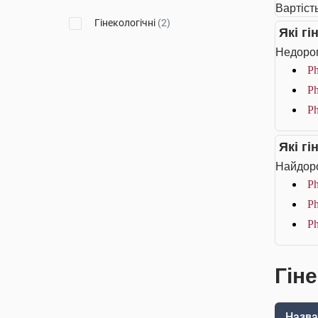
Вартість
Гінекологічні
(2)
Які г
Недорог
Ph
Ph
Ph
Які г
Найдоро
Ph
Ph
Ph
Гіне
Назва