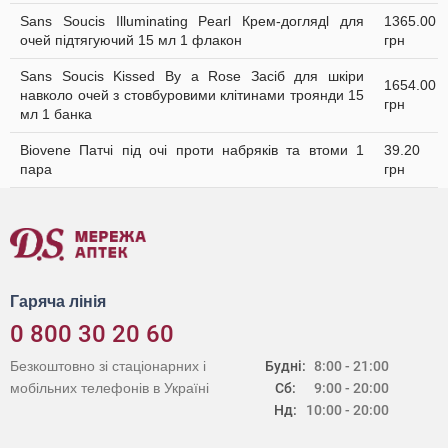
Sans Soucis Illuminating Pearl Крем-доглядl для
1365.00
очей підтягуючий 15 мл 1 флакон
грн
Sans Soucis Kissed By a Rose Засіб для шкіри
1654.00
навколо очей з стовбуровими клітинами троянди 15
грн
мл 1 банка
Biovene Патчі під очі проти набряків та втоми 1
39.20
пара
грн
Гаряча лінія
0 800 30 20 60
Безкоштовно зі стаціонарних і
Будні:
8:00 - 21:00
мобільних телефонів в Україні
Сб:
9:00 - 20:00
Нд:
10:00 - 20:00