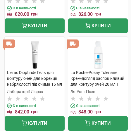
Є в наявності
Є в наявності
820.00
грн
826.00
грн
від
від
КУПИТИ
КУПИТИ
Lierac Dioptiride Гель для
La Roche-Posay Toleriane
контуру очей для корекції
Крем-догляд заспокійливий
набряклості під очима 15 мл
для контуру очей 20 мл 1
1 туба
флакон
Лабораторії Лієрак
Ля Рош-Позе
Є в наявності
Є в наявності
842.00
грн
848.00
грн
від
від
КУПИТИ
КУПИТИ