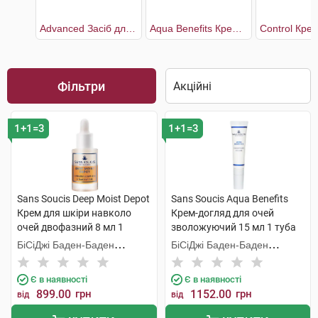
Advanced Засіб для контуру очей та губ
Aqua Benefits Крем-догляд для очей зволожуючий
Фільтри
1+1=3
1+1=3
Sans Soucis Deep Moist Depot
Sans Soucis Aqua Benefits
Крем для шкіри навколо
Крем-догляд для очей
очей двофазний 8 мл 1
зволожуючий 15 мл 1 туба
флакон
БіСіДжі Баден-Баден
БіСіДжі Баден-Баден
Косметікс Груп Гмбх
Косметікс Груп Гмбх
Є в наявності
Є в наявності
899.00
грн
1152.00
грн
від
від