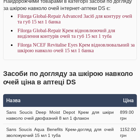
Найдорожчими товарами в категорії засоби по догляду
за шкірою навколо очей інтернет-аптеки DS є:
Filorga Global-Repair Advanced Засіб для контуру очей
та губ 15 мл 1 банка
Filorga Global-Repair Крем відновлюючий для
виділення контурів очей та губ 15 мл 1 туба
Filorga NCEF Revitalise Eyes Крем відновлювальний за
шкірою навколо очей 15 мл 1 банка
Засоби по догляду за шкірою навколо
очей ціна в аптеці DS
Назва
Ціна
Sans Soucis Deep Moist Depot Крем для шкіри
899.00
навколо очей двофазний 8 мл 1 флакон
грн
Sans Soucis Aqua Benefits Крем-догляд для очей
1152.00
зволожуючий 15 мл 1 туба
грн