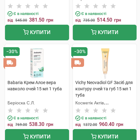
Є в наявності
Є в наявності
381.50
514.50
грн
грн
від
545.00
від
735.00
КУПИТИ
КУПИТИ
−30%
−30%
Babaria Крем Aлое вера
Vichy Neovadiol GF Засіб для
навколо очей 15 мл 1 туба
контуру очей та губ 15 мл 1
туба
Беріоска С.Л.
Косметік Актів
Інтернаціональ
Є в наявності
Є в наявності
538.30
960.40
грн
грн
від
769.00
від
1372.00
КУПИТИ
КУПИТИ