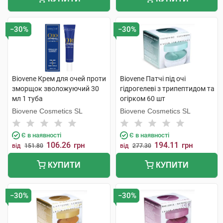
−30%
−30%
Biovene Крем для очей проти
Biovene Патчі під очі
зморщок зволожуючий 30
гідрогелеві з трипептидом та
мл 1 туба
огірком 60 шт
Biovene Cosmetics SL
Biovene Cosmetics SL
Є в наявності
Є в наявності
106.26
194.11
грн
грн
від
151.80
від
277.30
КУПИТИ
КУПИТИ
−30%
−30%