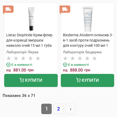
Lierac Dioptiride Крем-філер
Bioderma Atoderm Інтенсив 3-
для корекції зморшок
в-1 засіб проти подразнень
навколо очей 15 мл 1 туба
для контуру очей 100 мл 1
туба
Лабораторії Лієрак
Лабораторія Біодерма
Є в наявності
Є в наявності
881.00
грн
888.00
грн
від
від
КУПИТИ
КУПИТИ
Показано
36
з
71
1
2
›