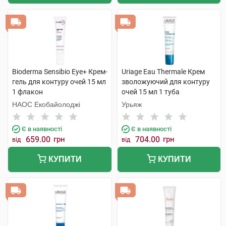
Bioderma Sensibio Eye+ Крем-
Uriage Eau Thermale Крем
гель для контуру очей 15 мл
зволожуючий для контуру
1 флакон
очей 15 мл 1 туба
НАОС Екобайолоджі
Урьяж
Є в наявності
Є в наявності
659.00
грн
704.00
грн
від
від
КУПИТИ
КУПИТИ