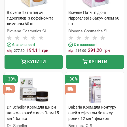
Biovene Патчі під очі
Biovene Патчі під очі
гідрогелеві з кофеїном та
гідрогелеві з бакучіолом 60
лимоном 60 шт
шт
Biovene Cosmetics SL
Biovene Cosmetics SL
Є в наявності
Є в наявності
194.11
291.20
грн
грн
від
277.30
від
416.00
КУПИТИ
КУПИТИ
−30%
−30%
Dr. Scheller Крем для шкіри
Babaria Крем для контуру
навколо очей з кофеїном 15
очей з ефектом ботоксу
мл 1 банка
ролик 12 мл 1 флакон
Dr. Scheller
Беріоска С.Л.