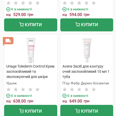
фізичними фільтрами SPF50
Інтернаціональ
4 г 1 стік
Є в наявності
Є в наявності
529.00
грн
594.00
грн
від
від
КУПИТИ
КУПИТИ
Uriage Tolederm Control Крем
Avene Засіб для контуру
заспокійливий та
очей заспокійливий 10 мл 1
зволожуючий для шкіри
туба
навколо очей 15 мл 1 туба
Урьяж
П'єр Фабр Дермо-Косметик
Є в наявності
Є в наявності
638.00
грн
649.00
грн
від
від
КУПИТИ
КУПИТИ