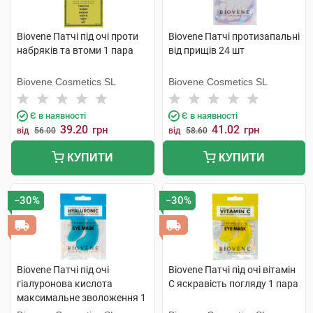
Biovene Патчі під очі проти
Biovene Патчі протизапальні
набряків та втоми 1 пара
від прищів 24 шт
Biovene Cosmetics SL
Biovene Cosmetics SL
Є в наявності
Є в наявності
39.20
41.02
грн
грн
від
56.00
від
58.60
КУПИТИ
КУПИТИ
−30%
−30%
Biovene Патчі під очі
Biovene Патчі під очі вітамін
гіалуронова кислота
C яскравість погляду 1 пара
максимальне зволоження 1
пара