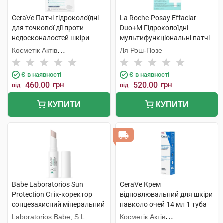
CeraVe Патчі гідроколоїдні
La Roche-Posay Effaclar
для точкової дії проти
Duo+M Гідроколоїдні
недосконалостей шкіри
мультифункціональні патчі
обличчя 22 шт
для захисту шкіри обличчя
Косметік Актів
Ля Рош-Позе
22 шт
Інтернаціональ
Є в наявності
Є в наявності
460.00
грн
520.00
грн
від
від
КУПИТИ
КУПИТИ
Babe Laboratorios Sun
CeraVe Крем
Protection Стік-коректор
відновлювальний для шкіри
сонцезахисний мінеральний
навколо очей 14 мл 1 туба
для контуру очей з
Laboratorios Babe, S.L.
Косметік Актів