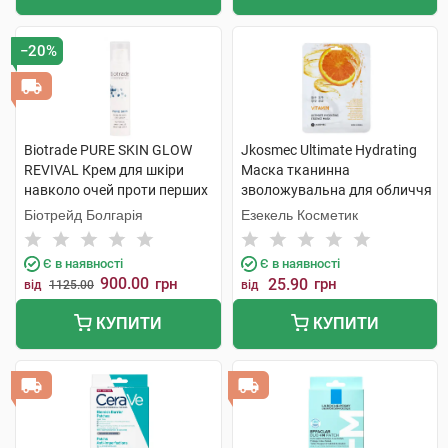
−20%
Biotrade PURE SKIN GLOW
Jkosmec Ultimate Hydrating
REVIVAL Крем для шкіри
Маска тканинна
навколо очей проти перших
зволожувальна для обличчя
ознак старіння і темних кіл
з вітамінами 25 мл 1 шт
Біотрейд Болгарія
Езекель Косметик
15 мл 1 флакон
Є в наявності
Є в наявності
900.00
грн
25.90
грн
від
1125.00
від
КУПИТИ
КУПИТИ