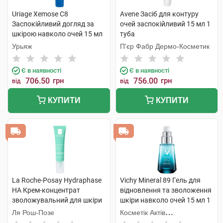
Uriage Xemose C8
Avene Засіб для контуру
Заспокійливий догляд за
очей заспокійливий 15 мл 1
шкірою навколо очей 15 мл
туба
1 туба
Урьяж
П'єр Фабр Дермо-Косметик
Є в наявності
Є в наявності
706.50
грн
756.00
грн
від
від
КУПИТИ
КУПИТИ
La Roche-Posay Hydraphase
Vichy Mineral 89 Гель для
HA Крем-концентрат
відновлення та зволоження
зволожувальний для шкіри
шкіри навколо очей 15 мл 1
навколо очей 15 мл 1 туба
флакон
Ля Рош-Позе
Косметік Актів
Інтернаціональ