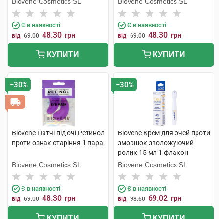
Biovene Cosmetics SL
Biovene Cosmetics SL
Є в наявності
Є в наявності
48.30
48.30
грн
грн
від
69.00
від
69.00
КУПИТИ
КУПИТИ
−30%
−30%
Biovene Патчі під очі Ретинол
Biovene Крем для очей проти
проти ознак старіння 1 пара
зморшок зволожуючий
ролик 15 мл 1 флакон
Biovene Cosmetics SL
Biovene Cosmetics SL
Є в наявності
Є в наявності
48.30
69.02
грн
грн
від
69.00
від
98.60
КУПИТИ
КУПИТИ