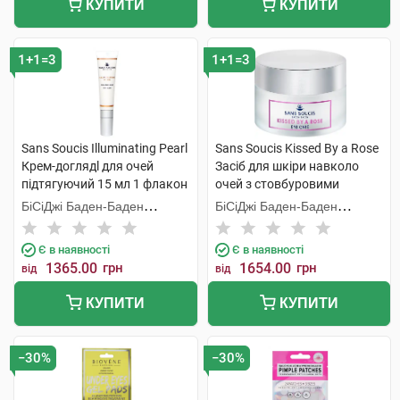
КУПИТИ
КУПИТИ
1+1=3
1+1=3
Sans Soucis Illuminating Pearl
Sans Soucis Kissed By a Rose
Крем-доглядl для очей
Засіб для шкіри навколо
підтягуючий 15 мл 1 флакон
очей з стовбуровими
клітинами троянди 15 мл 1
БіСіДжі Баден-Баден
БіСіДжі Баден-Баден
банка
Косметікс Груп Гмбх
Косметікс Груп Гмбх
Є в наявності
Є в наявності
1365.00
грн
1654.00
грн
від
від
КУПИТИ
КУПИТИ
−30%
−30%