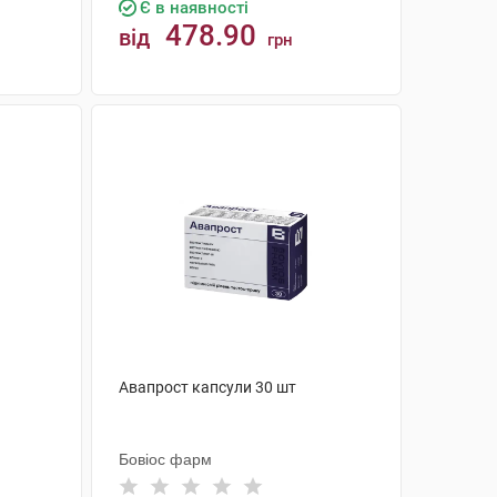
Є в наявності
478.90
від
грн
КУПИТИ
Авапрост капсули 30 шт
Бовіос фарм