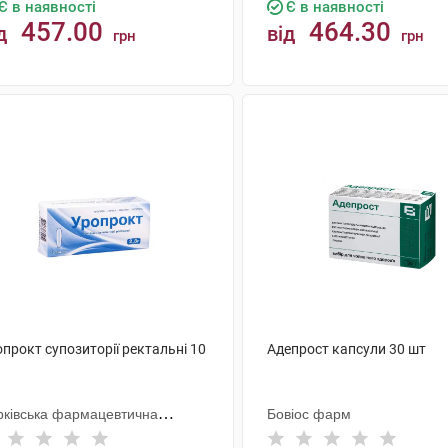
Є в наявності
Є в наявності
457.00
464.30
д
від
грн
грн
КУПИТИ
КУПИТИ
прокт супозиторії ректальні 10
Адепрост капсули 30 шт
рківська фармацевтична
Бовіос фарм
брика