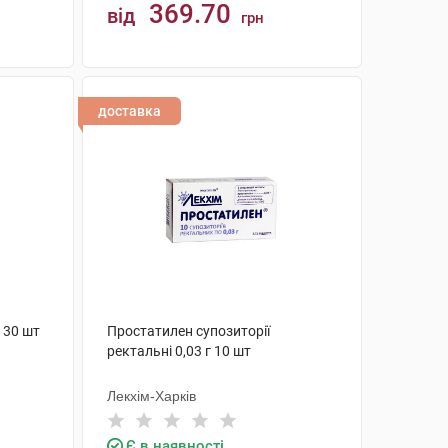
369.70
від
грн
КУПИТИ
доставка
 30 шт
Простатилен супозиторії
ректальні 0,03 г 10 шт
Лекхім-Харків
Є в наявності