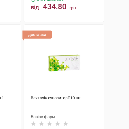
434.80
від
грн
КУПИТИ
доставка
л 1
Вектазін супозиторії 10 шт
Бовіос фарм