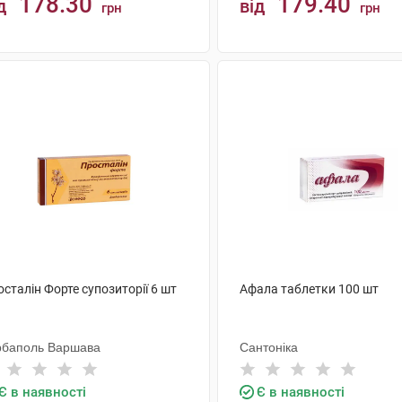
178.30
179.40
д
від
грн
грн
КУПИТИ
КУПИТИ
сталін Форте супозиторії 6 шт
Афала таблетки 100 шт
рбаполь Варшава
Сантоніка
Є в наявності
Є в наявності