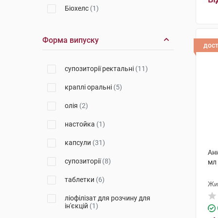
Біохелс
(1)
ТОВ «НАУКОВО- СЕРВІСНА
ФІРМА «ОТАВА»
(1)
Форма випуску
дос
Кенді
(1)
супозиторії ректальні
(11)
Біхелс
(3)
краплі оральні
(5)
Лекхім-Харків
(4)
олія
(2)
Преміум Фарм Груп
(1)
настойка
(1)
Елемент здоров'я
(1)
капсули
(31)
Ріхард Біттнер
(3)
Ан
супозиторії
(8)
мл
Бовіос фарм
(5)
таблетки
(6)
Харківська фармацевтична
Жи
фабрика
(1)
ліофілізат для розчину для
ін'єкцій
(1)
Лабораторія Ліконса
(1)