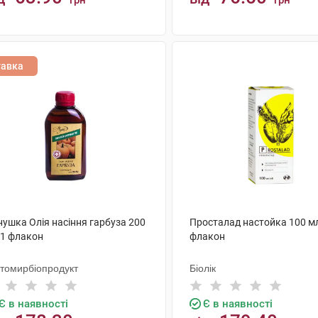
грн
грн
КУПИТИ
КУПИТИ
тавка
нушка Олія насіння гарбуза 200
Просталад настойка 100 м
 1 флакон
флакон
томирбіопродукт
Біолік
Є в наявності
Є в наявності