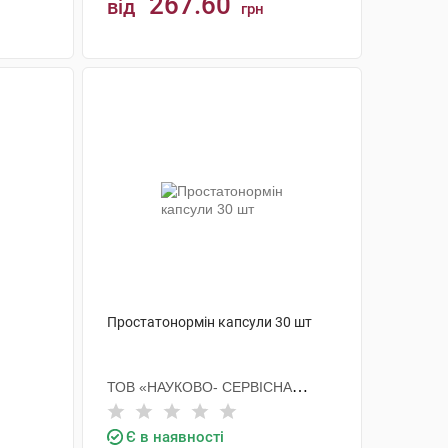
267.60
від
грн
КУПИТИ
Простатонормін капсули 30 шт
ТОВ «НАУКОВО- СЕРВІСНА
ФІРМА «ОТАВА»
Є в наявності