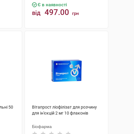
Є в наявності
497.00
від
грн
КУПИТИ
льні 50
Вітапрост ліофілізат для розчину
для ін'єкцій 2 мг 10 флаконів
Біофарма