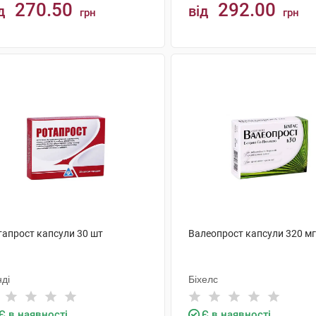
270.50
292.00
д
від
грн
грн
КУПИТИ
КУПИТИ
тапрост капсули 30 шт
Валеопрост капсули 320 мг
ді
Біхелс
Є в наявності
Є в наявності