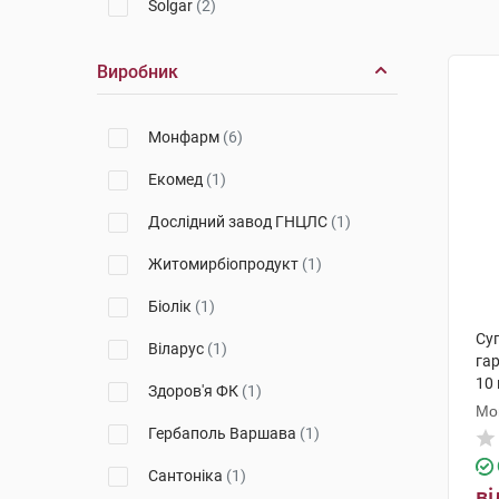
Solgar
(2)
Виробник
Монфарм
(6)
Екомед
(1)
Дослідний завод ГНЦЛС
(1)
Житомирбіопродукт
(1)
Біолік
(1)
Суп
Віларус
(1)
гар
10
Здоров'я ФК
(1)
Мо
Гербаполь Варшава
(1)
Сантоніка
(1)
ві