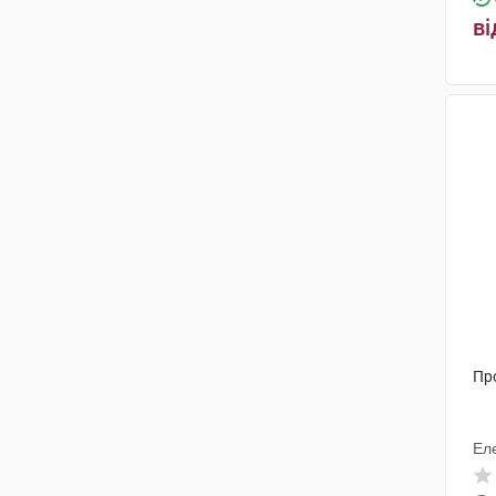
ві
Пр
Ел