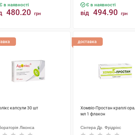
Є в наявності
Є в наявності
480.20
494.90
д
від
грн
грн
КУПИТИ
КУПИТИ
тавка
доставка
олікс капсули 30 шт
Хомвіо-Простан краплі ора
мл 1 флакон
бораторія Ліконса
Сінтера Др. Фрідріхс