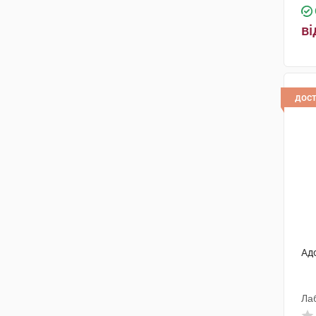
ві
дос
Ад
Ла