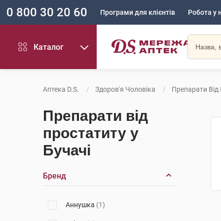
0 800 30 20 60
Програми для клієнтів
Робота у 
Каталог
Аптека D.S.
Здоров'я Чоловіка
Препарати Від
Препарати від
простатиту у
Бучачі
Бренд
Аннушка
(1)