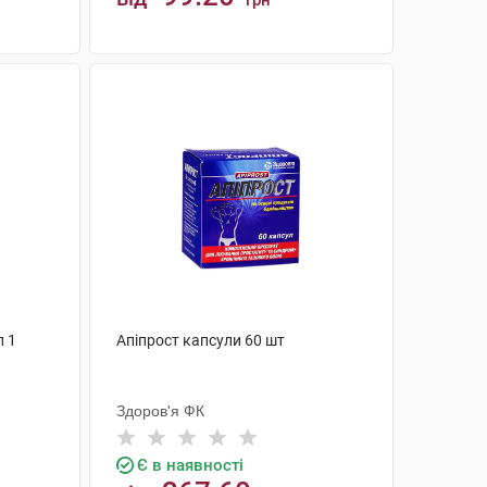
грн
КУПИТИ
л 1
Апіпрост капсули 60 шт
Здоров'я ФК
Є в наявності