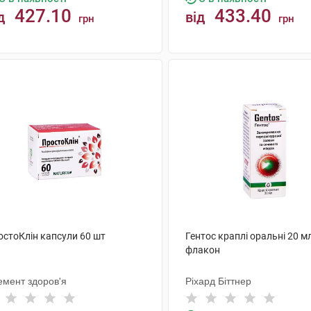
427.10
433.40
д
від
грн
грн
КУПИТИ
КУПИТИ
остоКлін капсули 60 шт
Гентос краплі оральні 20 м
флакон
емент здоров'я
Ріхард Біттнер