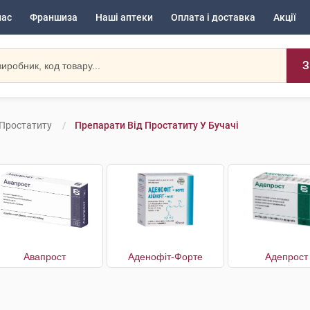
нас
Франшиза
Наші аптеки
Оплата і доставка
Акції
З
 Простатиту
Препарати Від Простатиту У Бучачі
Авапрост
Аденофіт-Форте
Адепрост