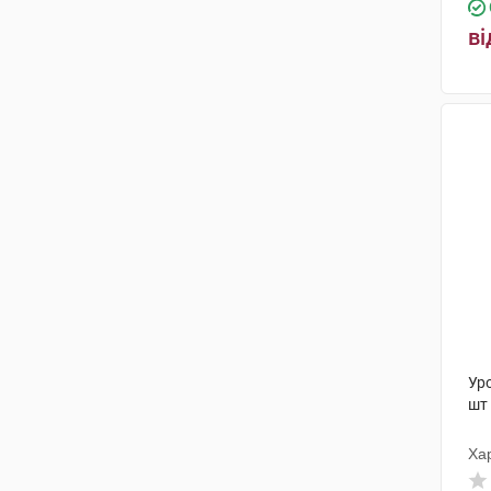
ві
Уро
шт
Ха
фа