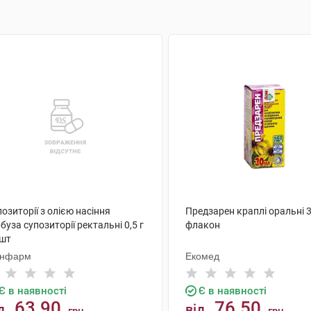
озиторії з олією насіння
Предзарен краплі оральні 3
буза супозиторії ректальні 0,5 г
флакон
 шт
нфарм
Екомед
Є в наявності
Є в наявності
63.90
76.50
д
від