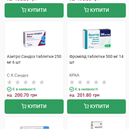
КУПИТИ
КУПИТИ
Азитро Сандоз таблетки 250
Фромілід таблетки 500 мг 14
мг 6 шт
шт
С.К.Сандоз
КРКА
Є в наявності
Є в наявності
200.70
грн
201.80
грн
від
від
КУПИТИ
КУПИТИ