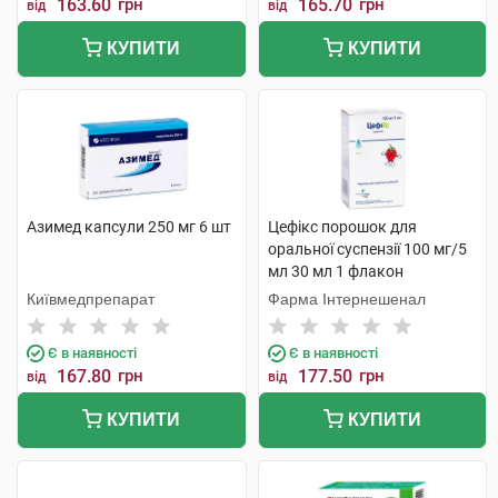
163.60
грн
165.70
грн
від
від
КУПИТИ
КУПИТИ
Азимед капсули 250 мг 6 шт
Цефікс порошок для
оральної суспензії 100 мг/5
мл 30 мл 1 флакон
Київмедпрепарат
Фарма Інтернешенал
Є в наявності
Є в наявності
167.80
грн
177.50
грн
від
від
КУПИТИ
КУПИТИ