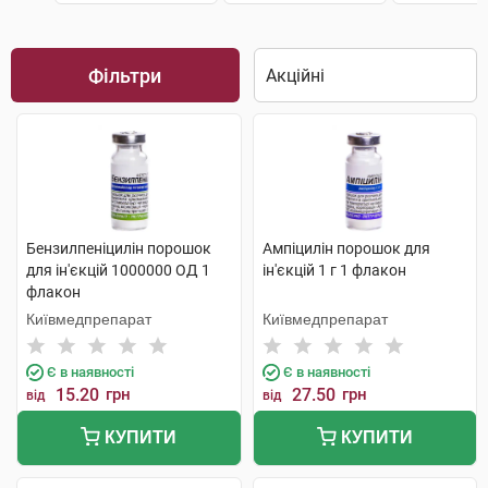
Фільтри
Бензилпеніцилін порошок
Ампіцилін порошок для
для ін'єкцій 1000000 ОД 1
ін'єкцій 1 г 1 флакон
флакон
Київмедпрепарат
Київмедпрепарат
Є в наявності
Є в наявності
15.20
грн
27.50
грн
від
від
КУПИТИ
КУПИТИ