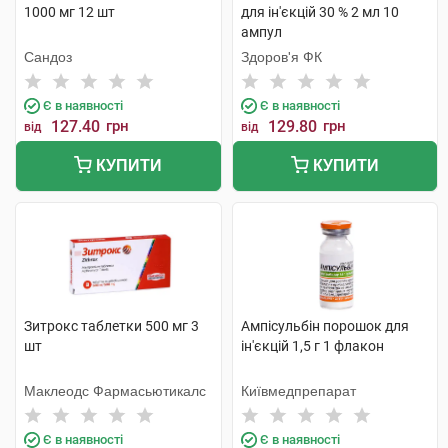
1000 мг 12 шт
для ін'єкцій 30 % 2 мл 10
ампул
Сандоз
Здоров'я ФК
Є в наявності
Є в наявності
127.40
грн
129.80
грн
від
від
КУПИТИ
КУПИТИ
Зитрокс таблетки 500 мг 3
Ампісульбін порошок для
шт
ін'єкцій 1,5 г 1 флакон
Маклеодс Фармасьютикалс
Київмедпрепарат
Є в наявності
Є в наявності