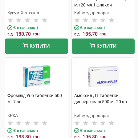
мл 20 мл 1 флакон
Кусум Хелтхкер
Київмедпрепарат
Є в наявності
Є в наявності
180.70
грн
185.70
грн
від
від
КУПИТИ
КУПИТИ
Фромілід Уно таблетки 500
Амоксил ДТ таблетки
мг 7 шт
дисперговані 500 мг 20 шт
КРКА
Київмедпрепарат
Є в наявності
Є в наявності
188.80
грн
195.80
грн
від
від