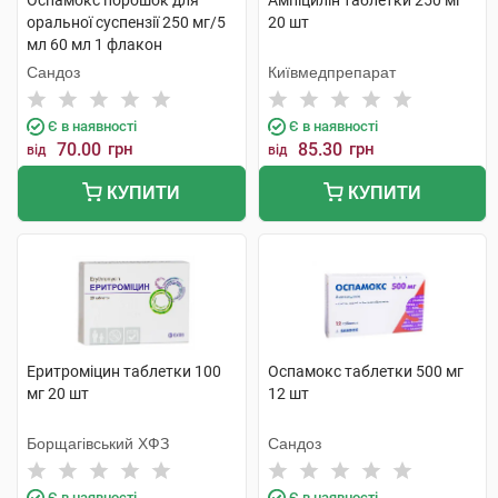
Оспамокс порошок для
Ампіцилін таблетки 250 мг
оральної суспензії 250 мг/5
20 шт
мл 60 мл 1 флакон
Сандоз
Київмедпрепарат
Є в наявності
Є в наявності
70.00
грн
85.30
грн
від
від
КУПИТИ
КУПИТИ
Еритроміцин таблетки 100
Оспамокс таблетки 500 мг
мг 20 шт
12 шт
Борщагівський ХФЗ
Сандоз
Є в наявності
Є в наявності