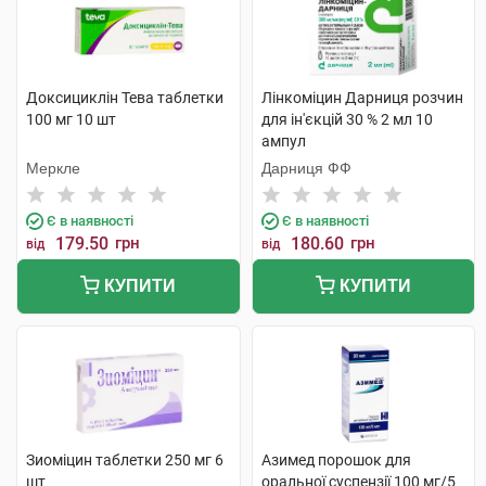
Доксициклін Тева таблетки
Лінкоміцин Дарниця розчин
100 мг 10 шт
для ін'єкцій 30 % 2 мл 10
ампул
Меркле
Дарниця ФФ
Є в наявності
Є в наявності
179.50
грн
180.60
грн
від
від
КУПИТИ
КУПИТИ
Зиоміцин таблетки 250 мг 6
Азимед порошок для
шт
оральної суспензії 100 мг/5