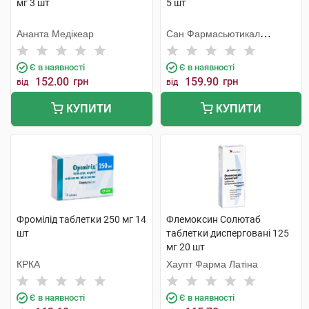
мг 3 шт
5 шт
Ананта Медікеар
Сан Фармасьютикал
Індастріз
Є в наявності
Є в наявності
152.00
грн
159.90
грн
від
від
КУПИТИ
КУПИТИ
Фромілід таблетки 250 мг 14
Флемоксин Солютаб
шт
таблетки дисперговані 125
мг 20 шт
КРКА
Хаупт Фарма Латіна
Є в наявності
Є в наявності