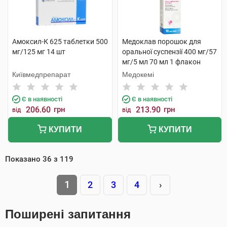
Амоксил-К 625 таблетки 500
Медоклав порошок для
мг/125 мг 14 шт
оральної суспензії 400 мг/57
мг/5 мл 70 мл 1 флакон
Київмедпрепарат
Медокемі
Є в наявності
Є в наявності
206.60
грн
213.90
грн
від
від
КУПИТИ
КУПИТИ
Показано
36
з
119
1
2
3
4
›
Поширені запитання