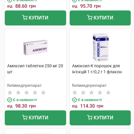
88.60
грн
95.70
грн
від
від
КУПИТИ
КУПИТИ
Амоксил таблетки 250 мг 20
Амоксил-К порошок для
шт
ін'єкцій 1 г/0,2 г 1 флакон
Київмедпрепарат
Київмедпрепарат
Є в наявності
Є в наявності
98.30
грн
114.30
грн
від
від
КУПИТИ
КУПИТИ