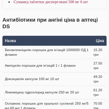
Сумамед таблетки дисперговані 500 мг 6 шт
Антибіотики при ангіні ціна в аптеці
DS
Назва
Ціна
Бензилпеніцилін порошок для ін'єкцій 1000000 ОД 1
15.20
флакон
грн
27.50
Ампіцилін порошок для ін'єкцій 1 г 1 флакон
грн
49.20
Доксициклін капсули 100 мг 10 шт
грн
61.20
Лінкоміцину гідрохлорид капсули 250 мг 20 шт
грн
Оспамокс порошок для оральної суспензії 250 мг/5
70.00
мл 60 мл 1 флакон
грн