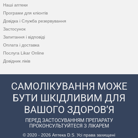
Наші аптеки
Програми для клієнтів
Довідка і Служба резервування
Застосунок
Запитання і відповіді
Оплата і доставка
Послуга Likar Online
Довідник ліків
САМОЛІКУВАННЯ МОЖЕ
БУТИ ШКІДЛИВИМ ДЛЯ
ВАШОГО ЗДОРОВ’Я
ПЕРЕД ЗАСТОСУВАННЯМ ПРЕПАРАТУ
ПРОКОНСУЛЬТУЙТЕСЯ З ЛІКАРЕМ
© 2020 - 2026 Аптека D.S. Усі права захищені