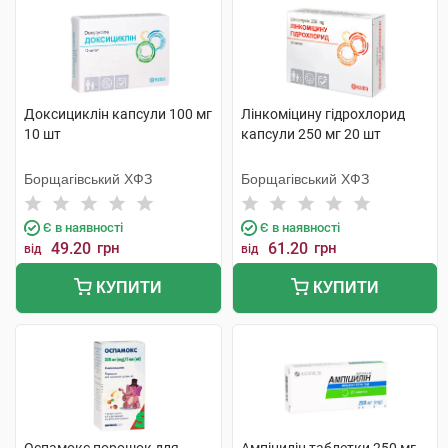
Доксициклін капсули 100 мг
Лінкоміцину гідрохлорид
10 шт
капсули 250 мг 20 шт
Борщагівський ХФЗ
Борщагівський ХФЗ
Є в наявності
Є в наявності
49.20
грн
61.20
грн
від
від
КУПИТИ
КУПИТИ