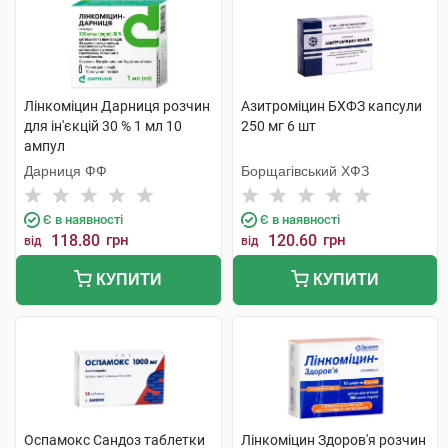
Лінкоміцин Дарниця розчин
Азитроміцин БХФЗ капсули
для ін'єкцій 30 % 1 мл 10
250 мг 6 шт
ампул
Дарниця ФФ
Борщагівський ХФЗ
Є в наявності
Є в наявності
118.80
грн
120.60
грн
від
від
КУПИТИ
КУПИТИ
Оспамокс Сандоз таблетки
Лінкоміцин Здоров'я розчин