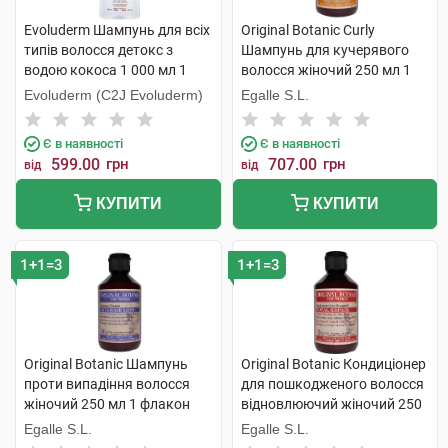
Evoluderm Шампунь для всіх
Original Botanic Curly
типів волосся детокс з
Шампунь для кучерявого
водою кокоса 1 000 мл 1
волосся жіночий 250 мл 1
флакон
флакон
Evoluderm (C2J Evoluderm)
Egalle S.L.
Є в наявності
Є в наявності
599.00
грн
707.00
грн
від
від
КУПИТИ
КУПИТИ
1+1=3
1+1=3
Original Botanic Шампунь
Original Botanic Кондиціонер
проти випадіння волосся
для пошкодженого волосся
жіночий 250 мл 1 флакон
відновлюючий жіночий 250
мл 1 флакон
Egalle S.L.
Egalle S.L.