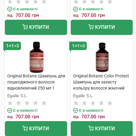
Є в наявності
Є в наявності
707.00
грн
707.00
грн
від
від
КУПИТИ
КУПИТИ
1+1=3
1+1=3
Original Botanic Шампунь для
Original Botanic Color Protect
пошкодженого волосся
Шампунь для захисту
відновлюючий 250 мл 1
кольору волосся жіночий
флакон
250 мл 1 флакон
Egalle S.L.
Egalle S.L.
Є в наявності
Є в наявності
707.00
грн
707.00
грн
від
від
КУПИТИ
КУПИТИ