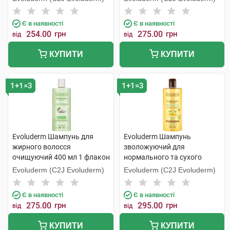
Є в наявності
Є в наявності
254.00
грн
275.00
грн
від
від
КУПИТИ
КУПИТИ
1+1=3
1+1=3
Evoluderm Шампунь для
Evoluderm Шампунь
жирного волосся
зволожуючий для
очищуючий 400 мл 1 флакон
нормального та сухого
волосся 400 мл 1 флакон
Evoluderm (C2J Evoluderm)
Evoluderm (C2J Evoluderm)
Є в наявності
Є в наявності
275.00
грн
295.00
грн
від
від
КУПИТИ
КУПИТИ