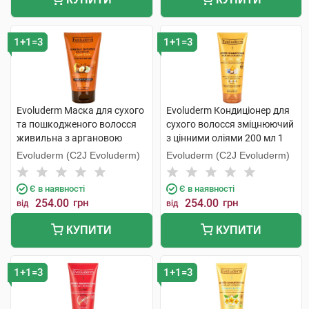
1+1=3
1+1=3
Evoluderm Маска для сухого
Evoluderm Кондиціонер для
та пошкодженого волосся
сухого волосся зміцнюючий
живильна з аргановою
з цінними оліями 200 мл 1
олією 150 мл 1 туба
туба
Evoluderm (C2J Evoluderm)
Evoluderm (C2J Evoluderm)
Є в наявності
Є в наявності
254.00
грн
254.00
грн
від
від
КУПИТИ
КУПИТИ
1+1=3
1+1=3