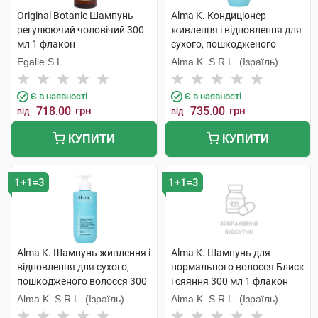
Original Botanic Шампунь
Alma K. Кондиціонер
регулюючий чоловічий 300
живлення і відновлення для
мл 1 флакон
сухого, пошкодженого
волосся 300 мл 1 флакон
Egalle S.L.
Alma K. S.R.L. (Ізраїль)
Є в наявності
Є в наявності
718.00
грн
735.00
грн
від
від
КУПИТИ
КУПИТИ
1+1=3
1+1=3
Alma K. Шампунь живлення і
Alma K. Шампунь для
відновлення для сухого,
нормального волосся Блиск
пошкодженого волосся 300
і сяяння 300 мл 1 флакон
мл 1 флакон
Alma K. S.R.L. (Ізраїль)
Alma K. S.R.L. (Ізраїль)