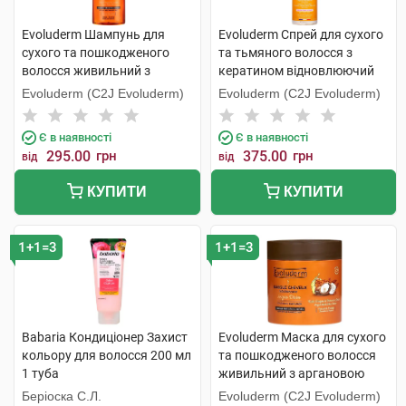
Evoluderm Шампунь для
Evoluderm Спрей для сухого
сухого та пошкодженого
та тьмяного волосся з
волосся живильний з
кератином відновлюючий
аргановою олією 400 мл 1
250 мл 1 флакон
Evoluderm (C2J Evoluderm)
Evoluderm (C2J Evoluderm)
флакон
Є в наявності
Є в наявності
295.00
грн
375.00
грн
від
від
КУПИТИ
КУПИТИ
1+1=3
1+1=3
Babaria Кондиціонер Захист
Evoluderm Маска для сухого
кольору для волосся 200 мл
та пошкодженого волосся
1 туба
живильний з аргановою
олією 500 мл 1 банка
Беріоска С.Л.
Evoluderm (C2J Evoluderm)