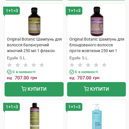
1+1=3
1+1=3
Original Botanic Шампунь для
Original Botanic Шампунь для
волосся балансуючий
блондованого волосся
жіночий 250 мл 1 флакон
проти жовтизни 250 мл 1
флакон
Egalle S.L.
Egalle S.L.
Є в наявності
Є в наявності
707.00
грн
707.00
грн
від
від
КУПИТИ
КУПИТИ
1+1=3
1+1=3