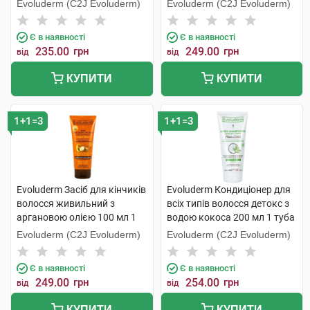
аргановою олією 200 мл 1
туба
Evoluderm (C2J Evoluderm)
Evoluderm (C2J Evoluderm)
туба
Є в наявності
Є в наявності
235.00
грн
249.00
грн
від
від
КУПИТИ
КУПИТИ
1+1=3
1+1=3
Evoluderm Засіб для кінчиків
Evoluderm Кондиціонер для
волосся живильний з
всіх типів волосся детокс з
аргановою олією 100 мл 1
водою кокоса 200 мл 1 туба
туба
Evoluderm (C2J Evoluderm)
Evoluderm (C2J Evoluderm)
Є в наявності
Є в наявності
249.00
грн
254.00
грн
від
від
КУПИТИ
КУПИТИ