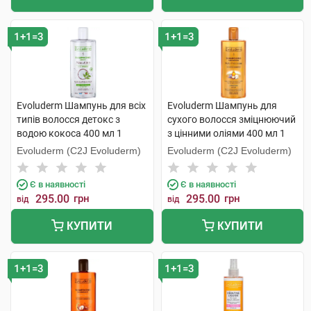
1+1=3
1+1=3
Evoluderm Шампунь для всіх
Evoluderm Шампунь для
типів волосся детокс з
сухого волосся зміцнюючий
водою кокоса 400 мл 1
з цінними оліями 400 мл 1
флакон
флакон
Evoluderm (C2J Evoluderm)
Evoluderm (C2J Evoluderm)
Є в наявності
Є в наявності
295.00
грн
295.00
грн
від
від
КУПИТИ
КУПИТИ
1+1=3
1+1=3