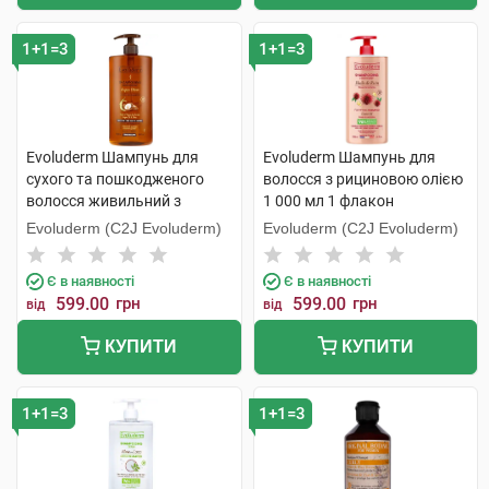
1+1=3
1+1=3
Evoluderm Шампунь для
Evoluderm Шампунь для
сухого та пошкодженого
волосся з рициновою олією
волосся живильний з
1 000 мл 1 флакон
аргановою олією 1 000 мл 1
Evoluderm (C2J Evoluderm)
Evoluderm (C2J Evoluderm)
флакон
Є в наявності
Є в наявності
599.00
грн
599.00
грн
від
від
КУПИТИ
КУПИТИ
1+1=3
1+1=3