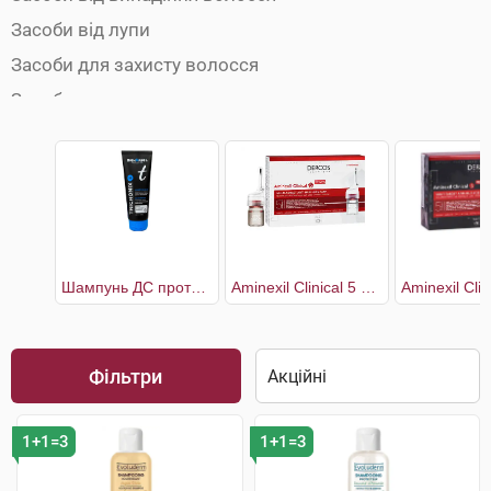
Засоби від лупи
Засоби для захисту волосся
Засоби для укладки волосся
Кондиціонери для волосся
Маски для волосся
Олії для волосся
Сироватки для волосся
Спреї для волосся
Шампунь ДС проти легкої і помірної лупи
Aminexil Clinical 5 Засіб проти випадіння волосся комплексної дії для жінок
Сухі шампуні
Фарби для волосся
Фільтри
Шампуні
1+1=3
1+1=3