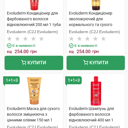
Evoluderm Кондиціонер для
Evoluderm Кондиціонер
фарбованого волосся
зволожуючий для
відновлюючий 200 мл 1 туба
нормального та сухого
волосся 200 мл 1 туба
Evoluderm (C2J Evoluderm)
Evoluderm (C2J Evoluderm)
Є в наявності
Є в наявності
254.00
грн
254.00
грн
від
від
КУПИТИ
КУПИТИ
1+1=3
1+1=3
Evoluderm Маска для сухого
Evoluderm Шампунь для
волосся зміцнююча з
фарбованого волосся
цінними оліями 150 мл 1
відновлюючий 400 мл 1
туба
флакон
Evoluderm (C2J Evoluderm)
Evoluderm (C2J Evoluderm)