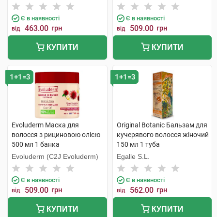
Є в наявності
Є в наявності
463.00
грн
509.00
грн
від
від
КУПИТИ
КУПИТИ
1+1=3
1+1=3
Evoluderm Маска для
Original Botanic Бальзам для
волосся з рициновою олією
кучерявого волосся жіночий
500 мл 1 банка
150 мл 1 туба
Evoluderm (C2J Evoluderm)
Egalle S.L.
Є в наявності
Є в наявності
509.00
грн
562.00
грн
від
від
КУПИТИ
КУПИТИ