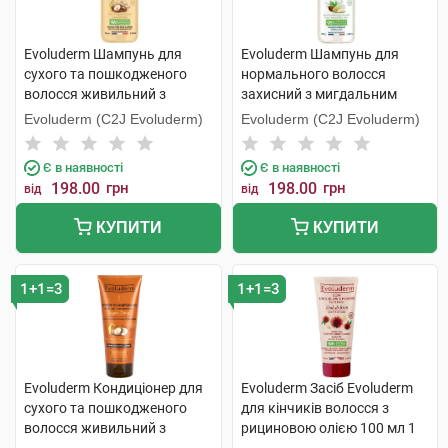
Evoluderm Шампунь для
Evoluderm Шампунь для
сухого та пошкодженого
нормального волосся
волосся живильний з
захисний з мигдальним
аргановою олією 100 мл 1
молоком 100 мл 1 флакон
Evoluderm (C2J Evoluderm)
Evoluderm (C2J Evoluderm)
флакон
Є в наявності
Є в наявності
198.00
грн
198.00
грн
від
від
КУПИТИ
КУПИТИ
1+1=3
1+1=3
Evoluderm Кондиціонер для
Evoluderm Засіб Evoluderm
сухого та пошкодженого
для кінчиків волосся з
волосся живильний з
рициновою олією 100 мл 1