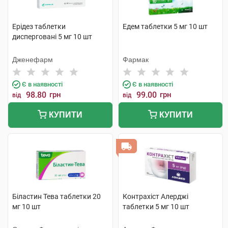
Ерідез таблетки
Едем таблетки 5 мг 10 шт
дисперговані 5 мг 10 шт
Дженефарм
Фармак
Є в наявності
Є в наявності
98.80
грн
99.00
грн
від
від
КУПИТИ
КУПИТИ
Біластин Тева таблетки 20
Контрахіст Алерджі
мг 10 шт
таблетки 5 мг 10 шт