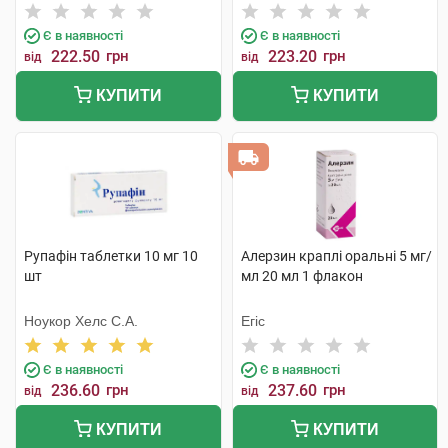
Тіджарет
Є в наявності
Є в наявності
222.50
грн
223.20
грн
від
від
КУПИТИ
КУПИТИ
Рупафін таблетки 10 мг 10
Алерзин краплі оральні 5 мг/
шт
мл 20 мл 1 флакон
Ноукор Хелс С.А.
Егіс
Є в наявності
Є в наявності
236.60
грн
237.60
грн
від
від
КУПИТИ
КУПИТИ