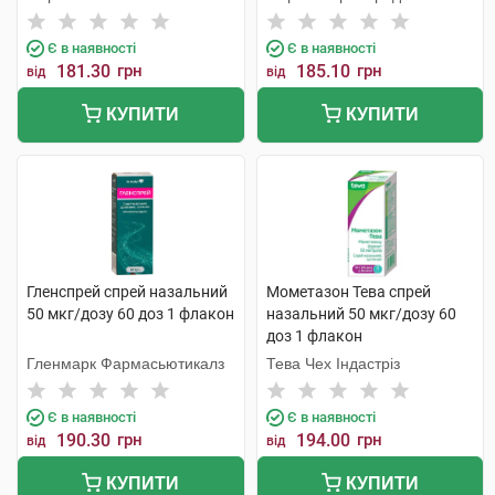
Є в наявності
Є в наявності
181.30
грн
185.10
грн
від
від
КУПИТИ
КУПИТИ
Гленспрей спрей назальний
Мометазон Тева спрей
50 мкг/дозу 60 доз 1 флакон
назальний 50 мкг/дозу 60
доз 1 флакон
Гленмарк Фармасьютикалз
Тева Чех Індастріз
Є в наявності
Є в наявності
190.30
грн
194.00
грн
від
від
КУПИТИ
КУПИТИ