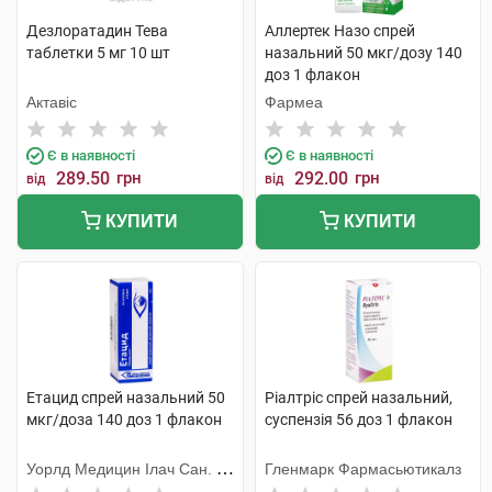
Дезлоратадин Тева
Аллертек Назо спрей
таблетки 5 мг 10 шт
назальний 50 мкг/дозу 140
доз 1 флакон
Актавіс
Фармеа
Є в наявності
Є в наявності
289.50
грн
292.00
грн
від
від
КУПИТИ
КУПИТИ
Етацид спрей назальний 50
Ріалтріс спрей назальний,
мкг/доза 140 доз 1 флакон
суспензія 56 доз 1 флакон
Уорлд Медицин Ілач Сан. Ве
Гленмарк Фармасьютикалз
Тідж