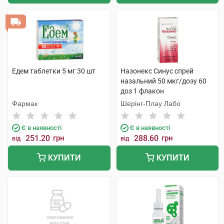
Едем таблетки 5 мг 30 шт
Назонекс Синус спрей
назальний 50 мкг/дозу 60
доз 1 флакон
Фармак
Шерінг-Плау Лабо
Є в наявності
Є в наявності
251.20
грн
288.60
грн
від
від
КУПИТИ
КУПИТИ