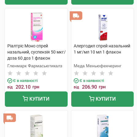
Ріалтріс Моно спрей
Алергодил спрей назальний
назальний, суспензія 50 мкг/
1 мг/мл 10 мл 1 флакон
доза 60 доз 1 флакон
Гленмарк Фармасьютикалз
Меда Меньюфекчеринг
Є в наявності
Є в наявності
202.10
грн
206.90
грн
від
від
КУПИТИ
КУПИТИ