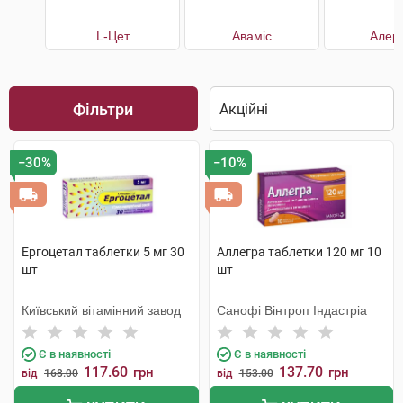
L-Цет
Аваміс
Алерг
Фільтри
−30%
−10%
Ергоцетал таблетки 5 мг 30
Аллегра таблетки 120 мг 10
шт
шт
Київський вітамінний завод
Санофі Вінтроп Індастріа
Є в наявності
Є в наявності
117.60
137.70
грн
грн
від
168.00
від
153.00