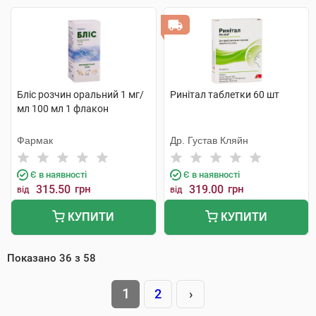
Бліс розчин оральний 1 мг/
Ринітал таблетки 60 шт
мл 100 мл 1 флакон
Фармак
Др. Густав Кляйн
Є в наявності
Є в наявності
315.50
грн
319.00
грн
від
від
КУПИТИ
КУПИТИ
Показано
36
з
58
1
2
›