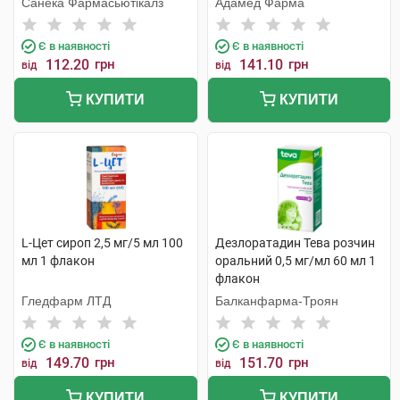
Санека Фармасьютікалз
Адамед Фарма
Є в наявності
Є в наявності
112.20
грн
141.10
грн
від
від
КУПИТИ
КУПИТИ
L-Цет сироп 2,5 мг/5 мл 100
Дезлоратадин Тева розчин
мл 1 флакон
оральний 0,5 мг/мл 60 мл 1
флакон
Гледфарм ЛТД
Балканфарма-Троян
Є в наявності
Є в наявності
149.70
грн
151.70
грн
від
від
КУПИТИ
КУПИТИ