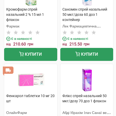
Кромофарм спрей
Саномен спрей назальний
назальний 2 % 15 мл 1
50 мкг/доза 60 доз 1
флакон
контейнер
Фармак
Лек Фармацевтична
компанія
Є в наявності
Є в наявності
210.60
грн
215.50
грн
від
від
КУПИТИ
КУПИТИ
Фенкарол таблетки 10 мг 20
Флікс спрей назальний 50
шт
мкг/дозу 70 доз 1 флакон
ОлайнФарм
Абді Ібрахім Ілач Санаї ве