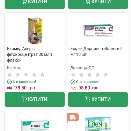
КУПИТИ
КУПИТИ
Екомед Алергіл
Ерідез Дарниця таблетки 5
фітоконцентрат 30 мл 1
мг 10 шт
флакон
Екомед
Дарниця ФФ
Є в наявності
Є в наявності
78.50
грн
98.80
грн
від
від
КУПИТИ
КУПИТИ