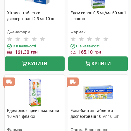
Хітакса таблетки
Едем сироп 0,5 мг/мл 60 мл 1
дисперговані 2,5 мг 10 шт
флакон
Дженефарм
Фармак
Є в наявності
Є в наявності
161.30
грн
165.10
грн
від
від
КУПИТИ
КУПИТИ
Едем ріно спрей назальний
Еспа-бастин таблетки
10 мл 1 флакон
дисперговані 10 мг 10 шт
Фармак
Фарма Вернігероде