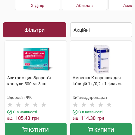
3-Дінір
Абиклав
Азикл
Фільтри
Азитроміцин Здоров'я
Амоксил-К порошок для
капсули 500 мг 3 шт
ін'єкцій 1 г/0,2 г 1 флакон
Здоров'я ФК
Київмедпрепарат
Є в наявності
Є в наявності
105.40
грн
114.30
грн
від
від
КУПИТИ
КУПИТИ