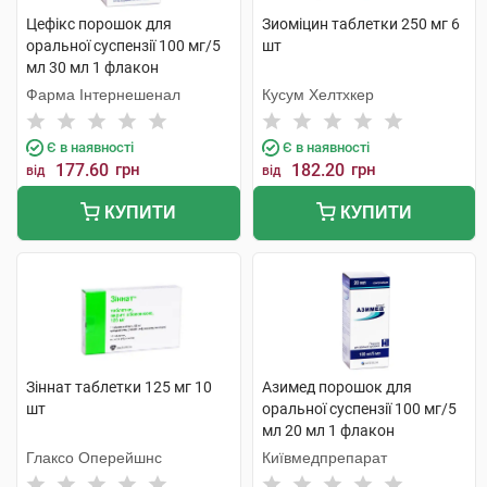
Цефікс порошок для
Зиоміцин таблетки 250 мг 6
оральної суспензії 100 мг/5
шт
мл 30 мл 1 флакон
Фарма Інтернешенал
Кусум Хелтхкер
Є в наявності
Є в наявності
177.60
грн
182.20
грн
від
від
КУПИТИ
КУПИТИ
Зіннат таблетки 125 мг 10
Азимед порошок для
шт
оральної суспензії 100 мг/5
мл 20 мл 1 флакон
Глаксо Оперейшнс
Київмедпрепарат