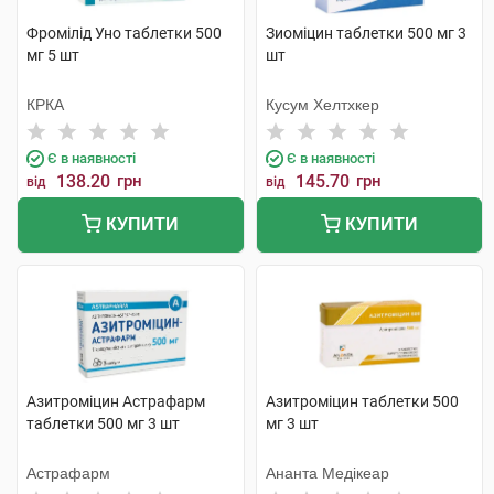
Фромілід Уно таблетки 500
Зиоміцин таблетки 500 мг 3
мг 5 шт
шт
КРКА
Кусум Хелтхкер
Є в наявності
Є в наявності
138.20
грн
145.70
грн
від
від
КУПИТИ
КУПИТИ
Азитроміцин Астрафарм
Азитроміцин таблетки 500
таблетки 500 мг 3 шт
мг 3 шт
Астрафарм
Ананта Медікеар