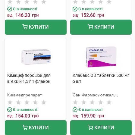
Є в наявності
Є в наявності
146.20
грн
152.60
грн
від
від
КУПИТИ
КУПИТИ
Кімацеф порошок для
Клабакс OD таблетки 500 мг
ін'єкцій 1,5 г 1 флакон
5 шт
Київмедпрепарат
Сан Фармасьютикал
Індастріз
Є в наявності
Є в наявності
154.00
грн
159.90
грн
від
від
КУПИТИ
КУПИТИ