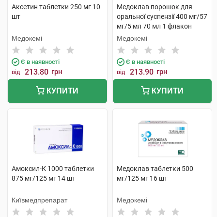
Аксетин таблетки 250 мг 10
Медоклав порошок для
шт
оральної суспензії 400 мг/57
мг/5 мл 70 мл 1 флакон
Медокемі
Медокемі
Є в наявності
Є в наявності
213.80
грн
213.90
грн
від
від
КУПИТИ
КУПИТИ
Амоксил-К 1000 таблетки
Медоклав таблетки 500
875 мг/125 мг 14 шт
мг/125 мг 16 шт
Київмедпрепарат
Медокемі