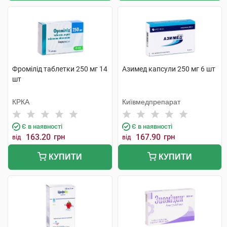
Фромілід таблетки 250 мг 14
Азимед капсули 250 мг 6 шт
шт
КРКА
Київмедпрепарат
Є в наявності
Є в наявності
163.20
грн
167.90
грн
від
від
КУПИТИ
КУПИТИ