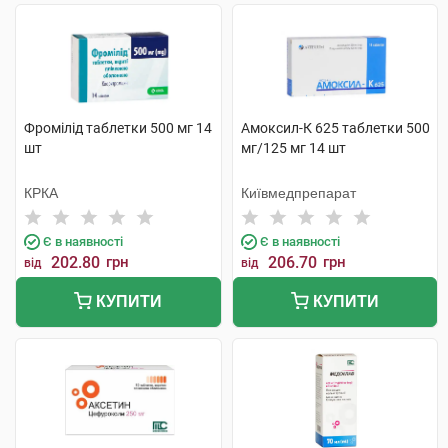
Фромілід таблетки 500 мг 14
Амоксил-К 625 таблетки 500
шт
мг/125 мг 14 шт
КРКА
Київмедпрепарат
Є в наявності
Є в наявності
202.80
грн
206.70
грн
від
від
КУПИТИ
КУПИТИ