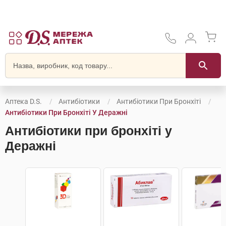
Аптека D.S.
Антибіотики
Антибіотики При Бронхіті
Антибіотики При Бронхіті У Деражні
Антибіотики при бронхіті у
Деражні