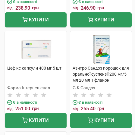
Є в наявності
Є в наявності
238.90
грн
246.90
грн
від
від
КУПИТИ
КУПИТИ
Цефікс капсули 400 мг 5 шт
Азитро Сандоз порошок для
оральної суспензії 200 мг/5
мл 20 мл 1 флакон
Фарма Інтернешенал
С.К.Сандоз
Є в наявності
Є в наявності
251.00
грн
255.40
грн
від
від
КУПИТИ
КУПИТИ