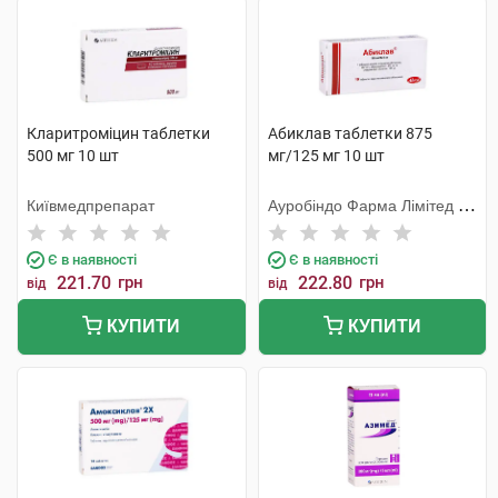
Кларитроміцин таблетки
Абиклав таблетки 875
500 мг 10 шт
мг/125 мг 10 шт
Київмедпрепарат
Ауробіндо Фарма Лімітед -
Юніт ІV
Є в наявності
Є в наявності
221.70
грн
222.80
грн
від
від
КУПИТИ
КУПИТИ