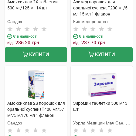
Амоксиклав 2Х таблетки
Азимед порошок для
500 мг/125 мг 14 шт
оральної суспензії 200 мг/5
мл 15 мл 1 флакон
Сандоз
Київмедпрепарат
Є в наявності
Є в наявності
236.20
грн
237.70
грн
від
від
КУПИТИ
КУПИТИ
Амоксиклав 2S порошок для
Зиромин таблетки 500 мг 3
оральної суспензії 400 мг/57
шт
мг/5 мл 70 мл 1 флакон
Сандоз
Уорлд Медицин Ілач Сан. Ве
Тідж