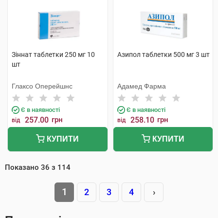
Зіннат таблетки 250 мг 10
Азипол таблетки 500 мг 3 шт
шт
Глаксо Оперейшнс
Адамед Фарма
Є в наявності
Є в наявності
257.00
грн
258.10
грн
від
від
КУПИТИ
КУПИТИ
Показано
36
з
114
1
2
3
4
›