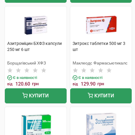
Азитроміцин БХФЗ капсули
Зитрокс таблетки 500 мг 3
250 мг 6 шт
шт
Борщагівський ХФЗ
Маклеодс Фармасьютикалс
Є в наявності
Є в наявності
120.60
грн
129.90
грн
від
від
КУПИТИ
КУПИТИ