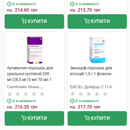
Є в наявності
Є в наявності
214.60
грн
215.70
грн
від
від
КУПИТИ
КУПИТИ
Аугментин порошок для
Зинацеф порошок для
оральної суспензії 200
ін'єкцій 1,5 г 1 флакон
мг/28,5 мг/5 мл 70 мл 1
флакон
СмітКляйн Бічем
ЕйСіЕс Добфар С.П.А.
Фармасьютикалс
Є в наявності
Є в наявності
216.30
грн
217.70
грн
від
від
КУПИТИ
КУПИТИ