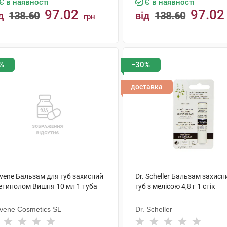
Є в наявності
Є в наявності
97.02
97.02
д
138.60
від
138.60
грн
КУПИТИ
КУПИТИ
%
−30%
доставка
ovene Бальзам для губ захисний
Dr. Scheller Бальзам захисн
ретинолом Вишня 10 мл 1 туба
губ з мелісою 4,8 г 1 стік
ovene Cosmetics SL
Dr. Scheller