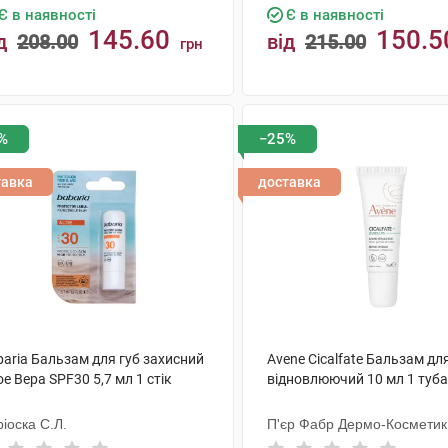
Є в наявності
Є в наявності
145.60
150.5
д
208.00
від
215.00
грн
КУПИТИ
КУПИТИ
%
−25%
тавка
доставка
baria Бальзам для губ захисний
Avene Cicalfate Бальзам дл
е Вера SPF30 5,7 мл 1 стік
відновлюючий 10 мл 1 туба
іоска С.Л.
П'єр Фабр Дермо-Косметик