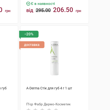
Є в наявності
0
206.50
від
295.00
грн
грн
КУПИТИ
−20%
доставка
я губ
A-Derma Стік для губ 4 г 1 шт
П'єр Фабр Дермо-Косметик