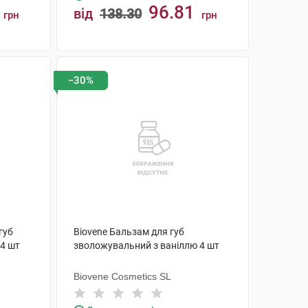
96.81
від
138.30
грн
грн
КУПИТИ
−30%
губ
Biovene Бальзам для губ
4 шт
зволожувальний з ваніллю 4 шт
Biovene Cosmetics SL