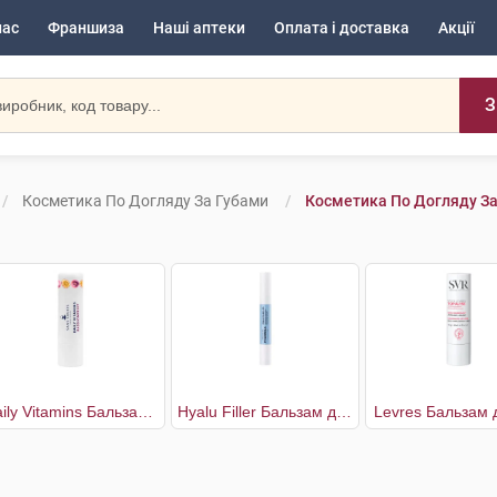
нас
Франшиза
Наші аптеки
Оплата і доставка
Акції
З
Косметика По Догляду За Губами
Косметика По Догляду За
Daily Vitamins Бальзам для губ захисний маракуя SPF15
Hyalu Filler Бальзам для надання об'єму губ
Levres Бальзам 