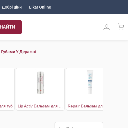
Добрі ціни
Likar Online
НАЙТИ
 Губами У Деражні
для губ
Lip Activ Бальзам для губ SPF15
Repair Бальзам для губ відновлюючий