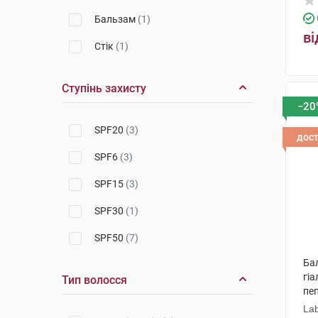
Бальзам
(1)
ві
Стік
(1)
Ступінь захисту
−20
SPF20
(3)
дос
SPF6
(3)
SPF15
(3)
SPF30
(1)
SPF50
(7)
Бал
гі
Тип волосся
пе
Lab