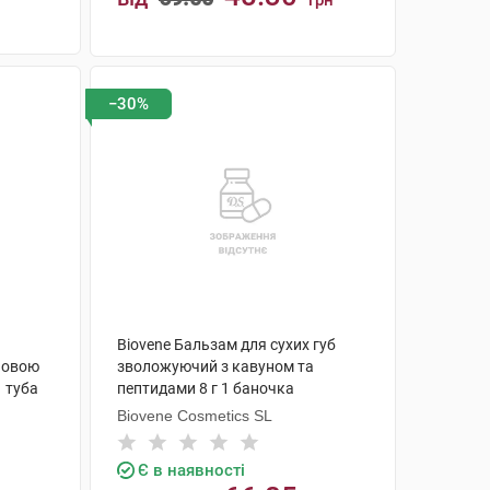
грн
КУПИТИ
−30%
Biovene Бальзам для сухих губ
новою
зволожуючий з кавуном та
1 туба
пептидами 8 г 1 баночка
Biovene Cosmetics SL
Є в наявності