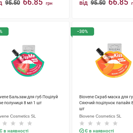
66.85
66.85
д
95.50
від
95.50
грн
КУПИТИ
КУПИТИ
%
−30%
vene Бальзам для губ Поцілуй
Biovene Скраб-маска для г
не полуниця 8 мл 1 шт
Сяючий поцілунок папайя 8
шт
ovene Cosmetics SL
Biovene Cosmetics SL
Є в наявності
Є в наявності