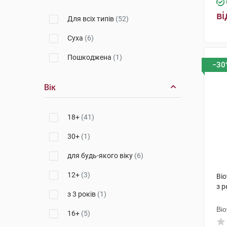
ві
Для всіх типів
(52)
Суха
(6)
Пошкоджена
(1)
−30
Вік
18+
(41)
30+
(1)
для будь-якого віку
(6)
12+
(3)
Bi
з 
з 3 років
(1)
Bi
16+
(5)