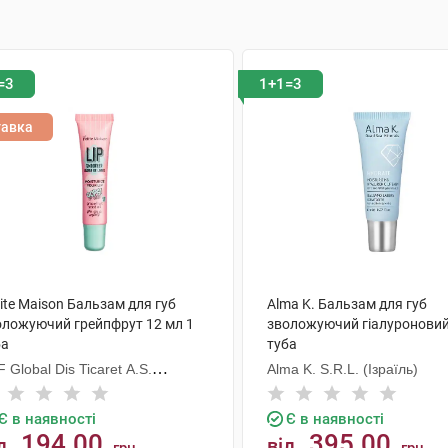
=3
1+1=3
тавка
ite Maison Бальзам для губ
Alma K. Бальзам для губ
оложуючий грейпфрут 12 мл 1
зволожуючий гіалуроновий
ба
туба
 Global Dis Ticaret A.S.
Alma K. S.R.L. (Ізраїль)
уреччина)
Є в наявності
Є в наявності
194.00
395.00
д
від