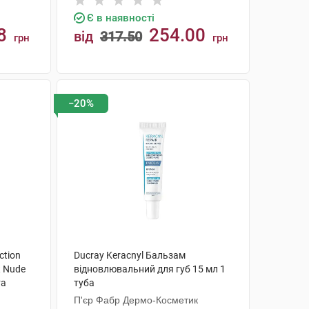
Є в наявності
8
254.00
від
317.50
грн
грн
КУПИТИ
−20%
ction
Ducray Keracnyl Бальзам
к Nude
відновлювальний для губ 15 мл 1
та
туба
уба
П'єр Фабр Дермо-Косметик