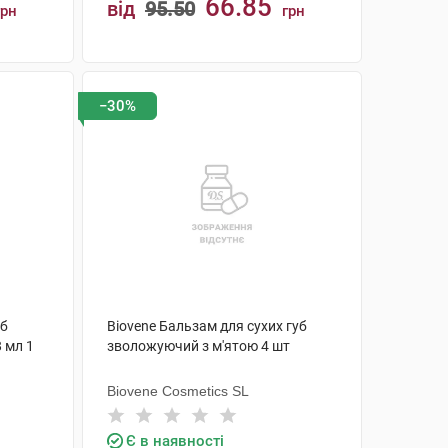
66.85
від
95.50
грн
грн
КУПИТИ
−30%
уб
Biovene Бальзам для сухих губ
 мл 1
зволожуючий з м'ятою 4 шт
Biovene Cosmetics SL
Є в наявності