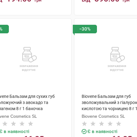
грн
грн
КУПИТИ
КУПИТИ
%
−30%
vene Бальзам для сухих губ
Biovene Бальзам для губ
оложуючий з авокадо та
зволожувальний з гіалуро
агеном 8 г 1 баночка
кислотою та чорницею 8 г 
ovene Cosmetics SL
Biovene Cosmetics SL
Є в наявності
Є в наявності