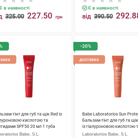
Є в наявності
Є в наявності
227.50
292.8
д
325.00
від
390.50
грн
КУПИТИ
КУПИТИ
%
−20%
тавка
доставка
ьзам-тінт для губ та щік Red із
Babe Laboratorios Sun Prote
алуроновою кислотою та
Бальзам-тінт для губ та щі
птидами SPF50 20 мл 1 туба
із гіалуроновою кислотою 
пептидами SPF50 20 мл 1 т
oratorios Babe, S.L.
Laboratorios Babe, S.L.