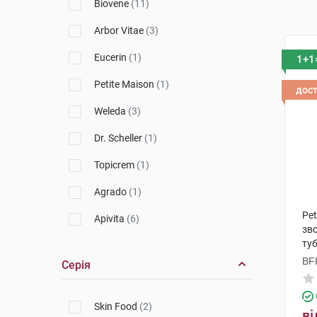
Biovene
(11)
Arbor Vitae
(3)
Eucerin
(1)
1+1
Petite Maison
(1)
дос
Weleda
(3)
Dr. Scheller
(1)
Topicrem
(1)
Agrado
(1)
Pet
Apivita
(6)
зв
ту
A-Derma
(1)
BFF
Серія
Babaria
(1)
(Т
Bioderma
(2)
Skin Food
(2)
ві