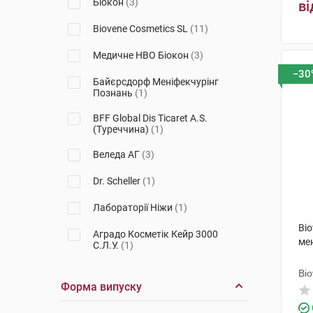
Біокон
(3)
ві
Bariesun
(1)
Biovene Cosmetics SL
(11)
Very Rose
(1)
Медичне НВО Біокон
(3)
−30
Байєрсдорф Меніфекчурінг
Познань
(1)
BFF Global Dis Ticaret A.S.
(Туреччина)
(1)
Веледа АГ
(3)
Dr. Scheller
(1)
Лабораторії Ніжи
(1)
Bio
Аградо Косметік Кейр 3000
ме
С.Л.У.
(1)
Апівіта С.А.
(6)
Bi
Форма випуску
П'єр Фабр Дермо-Косметик
(5)