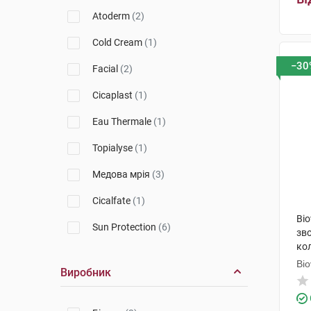
Avene
(2)
Atoderm
(2)
Babe Laboratorios
(8)
Cold Cream
(1)
Sans Soucis
(1)
−30
Facial
(2)
La Roche-Posay
(1)
Cicaplast
(1)
Uriage
(4)
Eau Thermale
(1)
SVR
(2)
Topialyse
(1)
Nuxe
(4)
Медова мрія
(3)
Alma K.
(1)
Cicalfate
(1)
Bio
Ducray
(2)
Sun Protection
(6)
зв
Filorga
(1)
кол
Keracnyl
(2)
Bi
Виробник
Cicavit+
(1)
Xemose
(1)