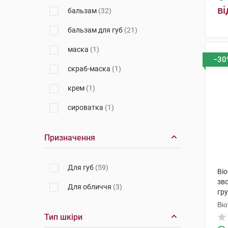
Беріоска С.Л.
(1)
ві
бальзам
(32)
Лабораторія Біодерма
(2)
бальзам для губ
(21)
Laboratorios Babe, S.L.
(9)
маска
(1)
−30
БіСіДжі Баден-Баден Косметікс
скраб-маска
(1)
Груп Гмбх
(1)
крем
(1)
Ля Рош-Позе
(1)
сироватка
(1)
Урьяж
(4)
Ляборатуар SVR
(2)
Призначення
Лабораторія Нюкс
(4)
Для губ
(59)
Alma K. S.R.L. (Ізраїль)
(1)
Bio
зв
Для обличчя
(3)
Лабораторії Філорга
(1)
гр
Bi
Тип шкіри