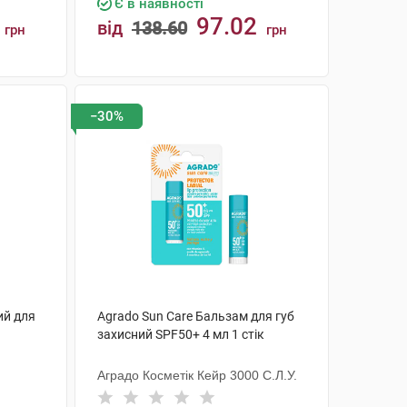
Є в наявності
97.02
від
138.60
грн
грн
КУПИТИ
−30%
ий для
Agrado Sun Care Бальзам для губ
захисний SPF50+ 4 мл 1 стік
Аградо Косметік Кейр 3000 С.Л.У.