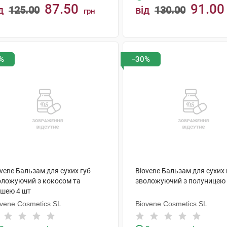
87.50
91.00
д
125.00
від
130.00
грн
КУПИТИ
КУПИТИ
%
−30%
vene Бальзам для сухих губ
Biovene Бальзам для сухих 
оложуючий з кокосом та
зволожуючий з полуницею 
ушею 4 шт
ovene Cosmetics SL
Biovene Cosmetics SL