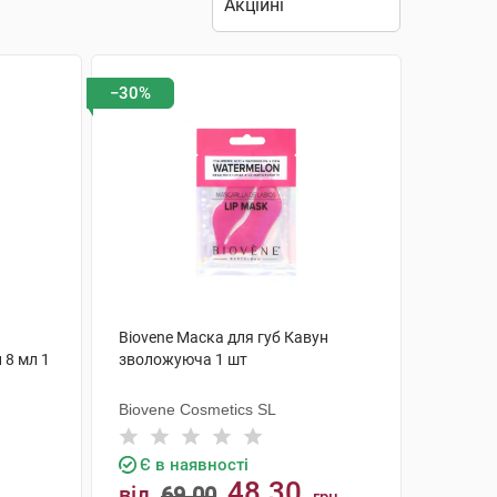
−30%
Biovene Маска для губ Кавун
 8 мл 1
зволожуюча 1 шт
Biovene Cosmetics SL
Є в наявності
48.30
від
69.00