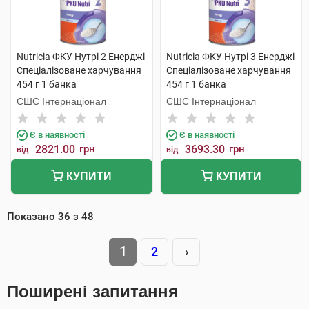
Nutricia ФКУ Нутрі 2 Енерджі
Nutricia ФКУ Нутрі 3 Енерджі
Спеціалізоване харчування
Спеціалізоване харчування
454 г 1 банка
454 г 1 банка
СШС Інтернаціонал
СШС Інтернаціонал
Є в наявності
Є в наявності
2821.00
грн
3693.30
грн
від
від
КУПИТИ
КУПИТИ
Показано
36
з
48
1
2
›
Поширені запитання