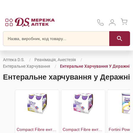
Аптека D.S.
Реанімація, Анестезія
Ентеральне Харчування
Ентеральне Харчування У Деражні
Ентеральне харчування у Деражні
Compact Fibre ентеральне харчування зі смаком ванілі
Compact Fibre ентеральне харчування зі смаком полуниці