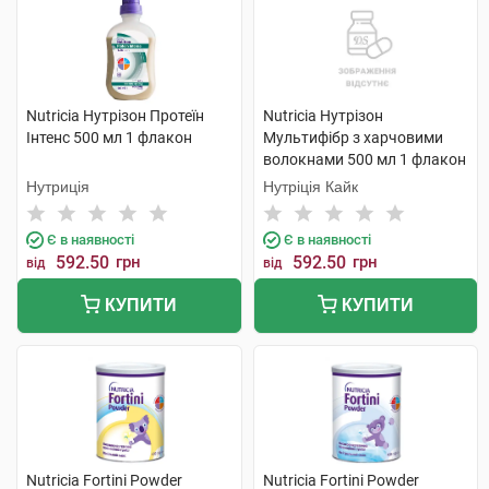
Nutricia Нутрізон Протеїн
Nutricia Нутрізон
Інтенс 500 мл 1 флакон
Мультифібр з харчовими
волокнами 500 мл 1 флакон
Нутриція
Нутріція Кайк
Є в наявності
Є в наявності
592.50
грн
592.50
грн
від
від
КУПИТИ
КУПИТИ
Nutricia Fortini Powder
Nutricia Fortini Powder