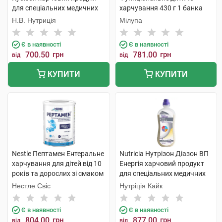
для спеціальних медичних
харчування 430 г 1 банка
цілей 1 000 мл 1 флакон
Н.В. Нутриція
Мілупа
Є в наявності
Є в наявності
700.50
грн
781.00
грн
від
від
КУПИТИ
КУПИТИ
Nestle Пептамен Ентеральне
Nutricia Нутрізон Діазон ВП
харчування для дітей від 10
Енергія харчовий продукт
років та дорослих зі смаком
для спеціальних медичних
ванілі 400 г 1 банка
цілей 1 000 мл 1 флакон
Нестле Свіс
Нутріція Кайк
Є в наявності
Є в наявності
804.00
грн
877.00
грн
від
від