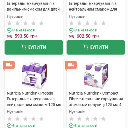
Ентеральне харчування з
Ентеральне харчування з
ванільним смаком для дітей
нейтральним смаком для
від 1 року та старше 400 г 1
дітей від 1 року та старше
Нутриція
Нутриція
банка
400 г 1 банка
Є в наявності
Є в наявності
593.50
грн
602.50
грн
від
від
КУПИТИ
КУПИТИ
Nutricia Nutridrink Protein
Nutricia Nutridrink Compact
Ентеральне харчування з
Fibre ентеральне харчування
нейтральним смаком 125 мл
зі смаком полуниці 125 мл 4
4 пляшки
пляшки
Нутриція
Нутриція
Є в наявності
Є в наявності