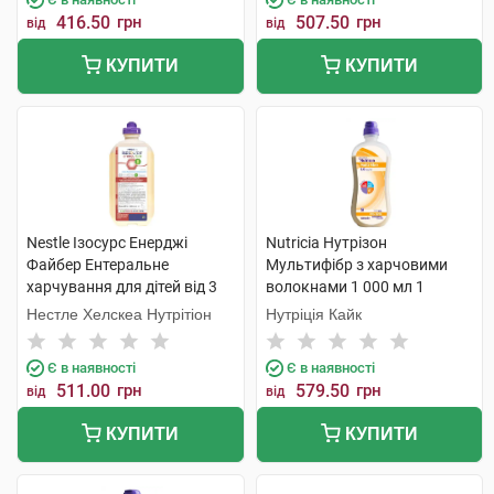
416.50
грн
507.50
грн
від
від
КУПИТИ
КУПИТИ
Nestle Ізосурс Енерджі
Nutricia Нутрізон
Файбер Ентеральне
Мультифібр з харчовими
харчування для дітей від 3
волокнами 1 000 мл 1
років та дорослих 1 000 мл 1
флакон
Нестле Хелскеа Нутрітіон
Нутріція Кайк
флакон
Є в наявності
Є в наявності
511.00
грн
579.50
грн
від
від
КУПИТИ
КУПИТИ