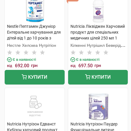
Nestle Пептамен Джуніор
Nutricia Ліквіджен Харчовий
Ентеральне харчування для
продукт для спеціальних
дітей від 1 до 10 років з
медичних цілей 250 мл 1
ароматом ванілі 400 г 1
флакон
Нестле Хелскеа Нутрітіон
Кілкенні Нутрішнл Беверідж
банка
Компані Лтд
Є в наявності
Є в наявності
692.00
грн
697.50
грн
від
від
КУПИТИ
КУПИТИ
Nutricia Нутрізон Едванст
Nutricia Нутрізон Паудер
Кубізон харчовий продукт
Функціональне дитяче