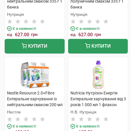
нейтральним смаком 335 г 1
полуничним смаком 335 г 1
банка
банка
Нутриція
Нутриція
Є в наявності
Є в наявності
627.00
грн
627.00
грн
від
від
КУПИТИ
КУПИТИ
Nestle Resource 2.0+Fibre
Nutricia Нутрізон Енергія
Ентеральне харчування із
Ентеральне харчування від 3
нейтральним смаком 200 мл
років 1 000 мл 1 флакон
4 пляшки
Нестле
Н.В. Нутриція
Є в наявності
Є в наявності