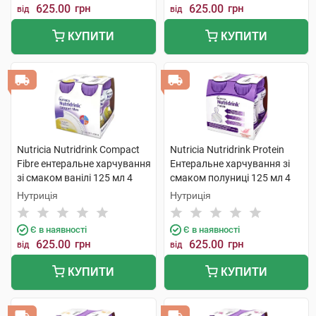
625.00
грн
625.00
грн
від
від
КУПИТИ
КУПИТИ
Nutricia Nutridrink Compact
Nutricia Nutridrink Protein
Fibre ентеральне харчування
Ентеральне харчування зі
зі смаком ванілі 125 мл 4
смаком полуниці 125 мл 4
пляшки
пляшки
Нутриція
Нутриція
Є в наявності
Є в наявності
625.00
грн
625.00
грн
від
від
КУПИТИ
КУПИТИ