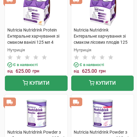
Nutricia Nutridrink Protein
Nutricia Nutridrink
Ентеральне харчування зі
Ентеральне харчування зі
смаком ванілі 125 мл 4
смаком лісових плодів 125
пляшки
мл 4 пляшки
Нутриція
Нутриція
Є в наявності
Є в наявності
625.00
грн
625.00
грн
від
від
КУПИТИ
КУПИТИ
Nutricia Nutridrink Powder з
Nutricia Nutridrink Powder з