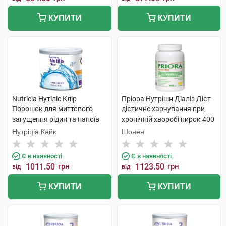
КУПИТИ
КУПИТИ
Nutricia Нутіліс Клір
Пріора Нутрішн Діаліз Дієт
Порошок для миттєвого
дієтичне харчування при
загущення рідин та напоїв
хронічній хворобі нирок 400
175 мл 1 банка
г 1 банка
Нутріція Кайк
Шонен
Є в наявності
Є в наявності
1011.50
грн
1123.50
грн
від
від
КУПИТИ
КУПИТИ