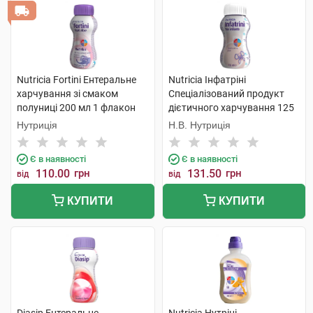
Nutricia Fortini Ентеральне
Nutricia Інфатріні
харчування зі смаком
Спеціалізований продукт
полуниці 200 мл 1 флакон
дієтичного харчування 125
мл 1 флакон
Нутриція
Н.В. Нутриція
Є в наявності
Є в наявності
110.00
грн
131.50
грн
від
від
КУПИТИ
КУПИТИ