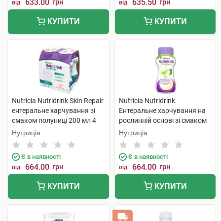
633.00
грн
635.50
грн
від
від
КУПИТИ
КУПИТИ
Nutricia Nutridrink Skin Repair
Nutricia Nutridrink
ентеральне харчування зі
Ентеральне харчування на
смаком полуниці 200 мл 4
рослинній основі зі смаком
пляшки
манго-маракуйя 200 мл 4 шт
Нутриція
Нутриція
Є в наявності
Є в наявності
664.00
грн
664.00
грн
від
від
КУПИТИ
КУПИТИ