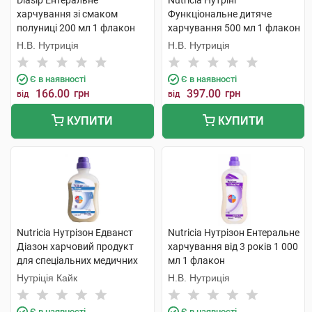
Diasip Ентеральне
Nutricia Нутріні
харчування зі смаком
Функціональне дитяче
полуниці 200 мл 1 флакон
харчування 500 мл 1 флакон
Н.В. Нутриція
Н.В. Нутриція
Є в наявності
Є в наявності
166.00
грн
397.00
грн
від
від
КУПИТИ
КУПИТИ
Nutricia Нутрізон Едванст
Nutricia Нутрізон Ентеральне
Діазон харчовий продукт
харчування від 3 років 1 000
для спеціальних медичних
мл 1 флакон
цілей 500 мл 1 флакон
Нутріція Кайк
Н.В. Нутриція
Є в наявності
Є в наявності