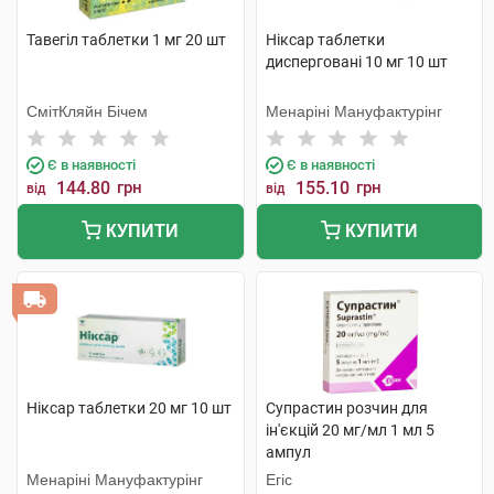
Тавегіл таблетки 1 мг 20 шт
Ніксар таблетки
дисперговані 10 мг 10 шт
СмітКляйн Бічем
Менаріні Мануфактурінг
Є в наявності
Є в наявності
144.80
грн
155.10
грн
від
від
КУПИТИ
КУПИТИ
Ніксар таблетки 20 мг 10 шт
Супрастин розчин для
ін'єкцій 20 мг/мл 1 мл 5
ампул
Менаріні Мануфактурінг
Егіс