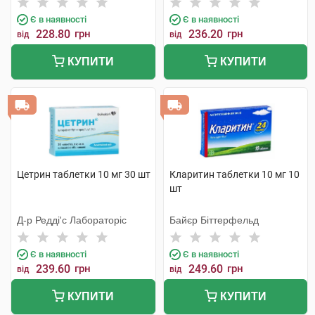
Є в наявності
Є в наявності
228.80
грн
236.20
грн
від
від
КУПИТИ
КУПИТИ
Цетрин таблетки 10 мг 30 шт
Кларитин таблетки 10 мг 10
шт
Д-р Редді'с Лабораторіс
Байєр Біттерфельд
Є в наявності
Є в наявності
239.60
грн
249.60
грн
від
від
КУПИТИ
КУПИТИ