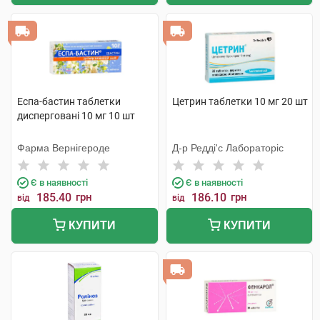
Еспа-бастин таблетки
Цетрин таблетки 10 мг 20 шт
дисперговані 10 мг 10 шт
Фарма Вернігероде
Д-р Редді'с Лабораторіс
Є в наявності
Є в наявності
185.40
грн
186.10
грн
від
від
КУПИТИ
КУПИТИ