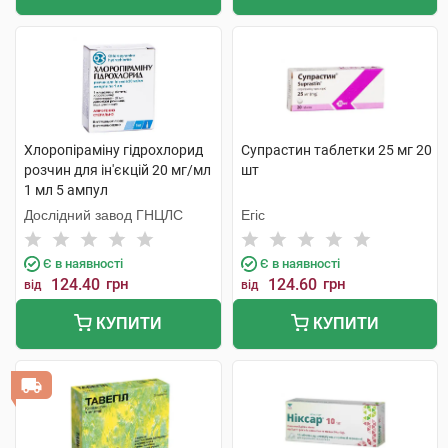
Хлоропіраміну гідрохлорид
Супрастин таблетки 25 мг 20
розчин для ін'єкцій 20 мг/мл
шт
1 мл 5 ампул
Дослідний завод ГНЦЛС
Егіс
Є в наявності
Є в наявності
124.40
грн
124.60
грн
від
від
КУПИТИ
КУПИТИ