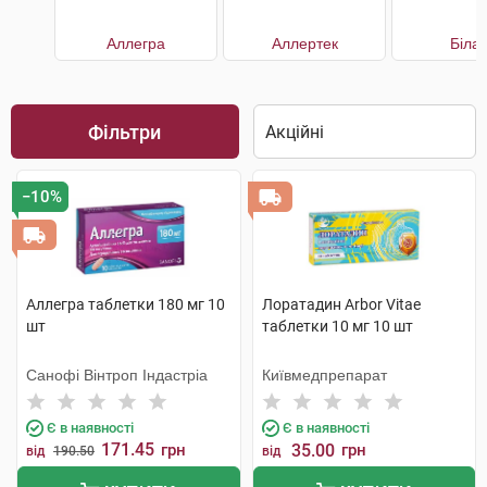
Аллегра
Аллертек
Білаг
Фільтри
−10%
Аллегра таблетки 180 мг 10
Лоратадин Arbor Vitae
шт
таблетки 10 мг 10 шт
Санофі Вінтроп Індастріа
Київмедпрепарат
Є в наявності
Є в наявності
171.45
грн
35.00
грн
від
190.50
від