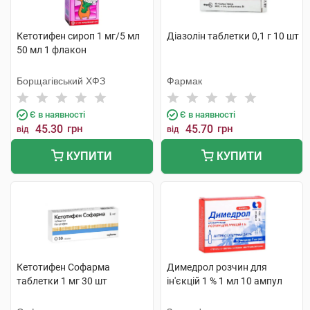
Кетотифен сироп 1 мг/5 мл
Діазолін таблетки 0,1 г 10 шт
50 мл 1 флакон
Борщагівський ХФЗ
Фармак
Є в наявності
Є в наявності
45.30
грн
45.70
грн
від
від
КУПИТИ
КУПИТИ
Кетотифен Софарма
Димедрол розчин для
таблетки 1 мг 30 шт
ін'єкцій 1 % 1 мл 10 ампул