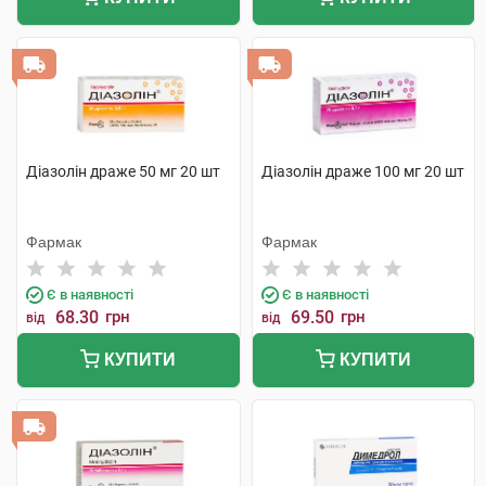
Діазолін драже 50 мг 20 шт
Діазолін драже 100 мг 20 шт
Фармак
Фармак
Є в наявності
Є в наявності
68.30
грн
69.50
грн
від
від
КУПИТИ
КУПИТИ