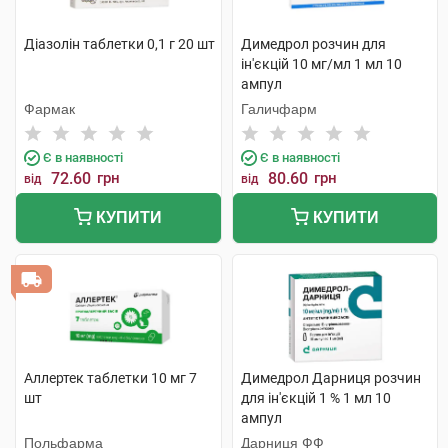
Діазолін таблетки 0,1 г 20 шт
Димедрол розчин для
ін'єкцій 10 мг/мл 1 мл 10
ампул
Фармак
Галичфарм
Є в наявності
Є в наявності
72.60
грн
80.60
грн
від
від
КУПИТИ
КУПИТИ
Аллертек таблетки 10 мг 7
Димедрол Дарниця розчин
шт
для ін'єкцій 1 % 1 мл 10
ампул
Польфарма
Дарниця ФФ