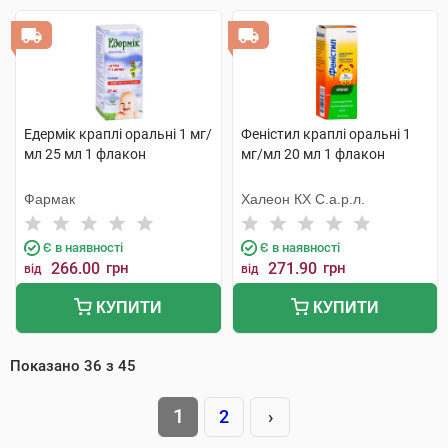
Едермік краплі оральні 1 мг/
Феністил краплі оральні 1
мл 25 мл 1 флакон
мг/мл 20 мл 1 флакон
Фармак
Халеон КХ С.а.р.л.
Є в наявності
Є в наявності
266.00
грн
271.90
грн
від
від
КУПИТИ
КУПИТИ
Показано
36
з
45
1
2
›