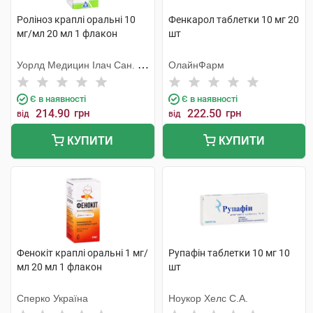
Роліноз краплі оральні 10
Фенкарол таблетки 10 мг 20
мг/мл 20 мл 1 флакон
шт
Уорлд Медицин Ілач Сан. Ве
ОлайнФарм
Тідж
Є в наявності
Є в наявності
214.90
грн
222.50
грн
від
від
КУПИТИ
КУПИТИ
Фенокіт краплі оральні 1 мг/
Рупафін таблетки 10 мг 10
мл 20 мл 1 флакон
шт
Сперко Україна
Ноукор Хелс С.А.