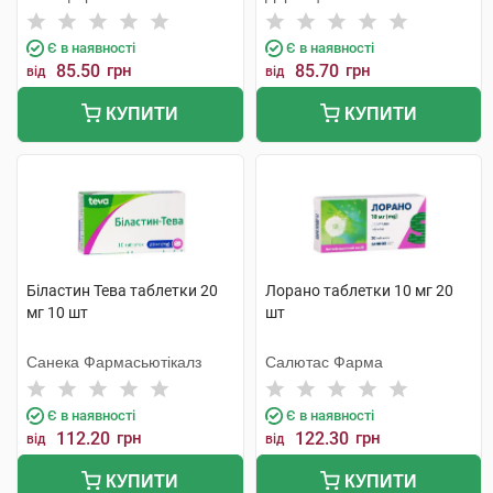
Є в наявності
Є в наявності
85.50
грн
85.70
грн
від
від
КУПИТИ
КУПИТИ
Біластин Тева таблетки 20
Лорано таблетки 10 мг 20
мг 10 шт
шт
Санека Фармасьютікалз
Салютас Фарма
Є в наявності
Є в наявності
112.20
грн
122.30
грн
від
від
КУПИТИ
КУПИТИ