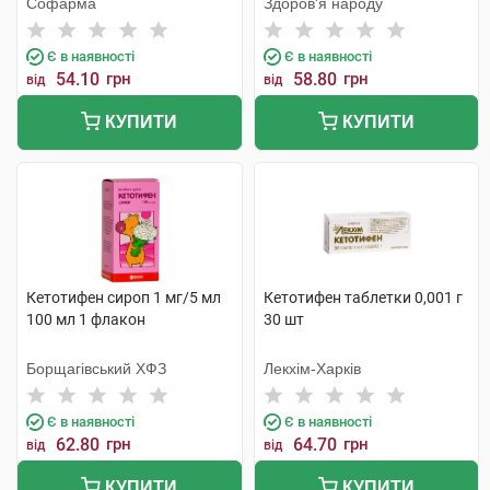
Софарма
Здоров'я народу
Є в наявності
Є в наявності
54.10
грн
58.80
грн
від
від
КУПИТИ
КУПИТИ
Кетотифен сироп 1 мг/5 мл
Кетотифен таблетки 0,001 г
100 мл 1 флакон
30 шт
Борщагівський ХФЗ
Лекхім-Харків
Є в наявності
Є в наявності
62.80
грн
64.70
грн
від
від
КУПИТИ
КУПИТИ