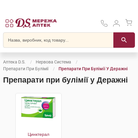
Аптека D.S.
Нервова Система
Препарати При Булімії
Препарати При Булімії У Деражні
Препарати при булімії у Деражні
Цинктерал