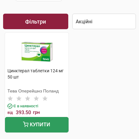
Фільтри
Цинктерал таблетки 124 мг
50 шт
Тева Оперейшнз Поланд
Є в наявності
393.50
грн
від
КУПИТИ