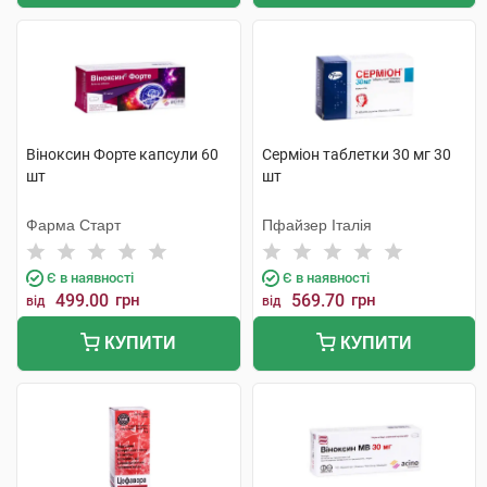
Віноксин Форте капсули 60
Серміон таблетки 30 мг 30
шт
шт
Фарма Старт
Пфайзер Італія
Є в наявності
Є в наявності
499.00
грн
569.70
грн
від
від
КУПИТИ
КУПИТИ