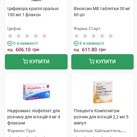
Цефавора краплі оральні
Віноксин МВ таблетки 30 мг
100 мл 1 флакон
60 шт
Цефак
Фарма Старт
Є в наявності
Є в наявності
606.10
грн
611.80
грн
від
від
КУПИТИ
КУПИТИ
Ніцеромакс ліофілізат для
Плацента Композитум
розчину для ін'єкцій 4 мг 4
розчин для ін'єкцій 2,2 мл 5
флакони
ампул
Фармекс Груп
Біологіше Хайльміттель
Хеель