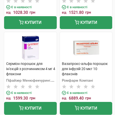
Є в наявності
Є в наявності
1028.30
грн
1521.80
грн
від
від
КУПИТИ
КУПИТИ
Серміон порошок для
Вазапрокс-альфа порошок
ін'єкцій з розчинником 4 мг 4
для інфузій 20 мкг 10
флакони
флаконів
Пфайзер Менюфекчуринг
Ромфарм Компані
Бельгія
Є в наявності
Є в наявності
1599.30
грн
6889.40
грн
від
від
КУПИТИ
КУПИТИ