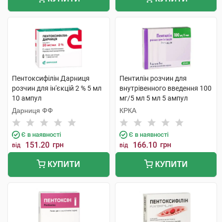
Пентоксифілін Дарниця
Пентилін розчин для
розчин для ін'єкцій 2 % 5 мл
внутрівенного введення 100
10 ампул
мг/5 мл 5 мл 5 ампул
Дарниця ФФ
КРКА
Є в наявності
Є в наявності
151.20
грн
166.10
грн
від
від
КУПИТИ
КУПИТИ