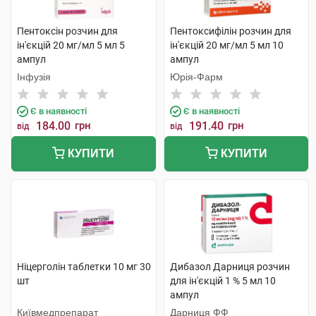
Пентоксін розчин для
Пентоксифілін розчин для
ін'єкцій 20 мг/мл 5 мл 5
ін'єкцій 20 мг/мл 5 мл 10
ампул
ампул
Інфузія
Юрія-Фарм
Є в наявності
Є в наявності
184.00
грн
191.40
грн
від
від
КУПИТИ
КУПИТИ
Ніцерголін таблетки 10 мг 30
Дибазол Дарниця розчин
шт
для ін'єкцій 1 % 5 мл 10
ампул
Київмедпрепарат
Дарниця ФФ