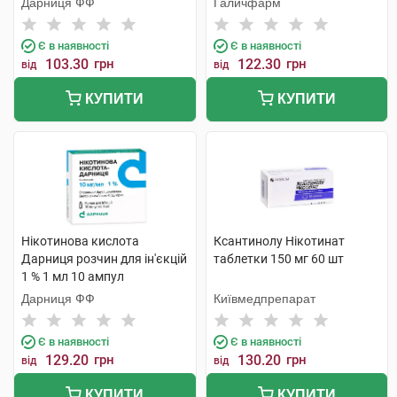
Дарниця ФФ
Галичфарм
Є в наявності
Є в наявності
103.30
грн
122.30
грн
від
від
КУПИТИ
КУПИТИ
Нікотинова кислота
Ксантинолу Нікотинат
Дарниця розчин для ін'єкцій
таблетки 150 мг 60 шт
1 % 1 мл 10 ампул
Дарниця ФФ
Київмедпрепарат
Є в наявності
Є в наявності
129.20
грн
130.20
грн
від
від
КУПИТИ
КУПИТИ