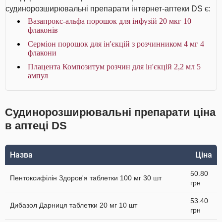
судинорозширювальні препарати інтернет-аптеки DS є:
Вазапрокс-альфа порошок для інфузій 20 мкг 10
флаконів
Серміон порошок для ін'єкцій з розчинником 4 мг 4
флакони
Плацента Композитум розчин для ін'єкцій 2,2 мл 5
ампул
Судинорозширювальні препарати ціна
в аптеці DS
Назва
Ціна
50.80
Пентоксифілін Здоров'я таблетки 100 мг 30 шт
грн
53.40
Дибазол Дарниця таблетки 20 мг 10 шт
грн