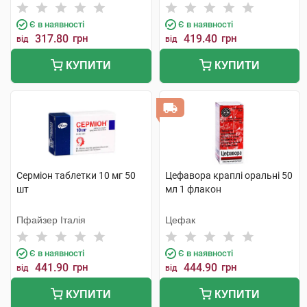
Є в наявності
Є в наявності
317.80
грн
419.40
грн
від
від
КУПИТИ
КУПИТИ
Серміон таблетки 10 мг 50
Цефавора краплі оральні 50
шт
мл 1 флакон
Пфайзер Італія
Цефак
Є в наявності
Є в наявності
441.90
грн
444.90
грн
від
від
КУПИТИ
КУПИТИ