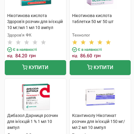
Нікотинова кислота
Нікотинова кислота
Здоров'я розчин для ін'єкцій
таблетки 50 мг 50 шт
10 мг/мл 1 мл 10 ампул
Здоров'я ФК
Технолог
Є в наявності
Є в наявності
84.20
грн
86.60
грн
від
від
КУПИТИ
КУПИТИ
Дибазол Дарниця розчин
Ксантинолу Нікотинат
для ін'єкцій 1 % 1 мл 10
розчин для ін'єкцій 150 мг/
ампул
мл 2 мл 10 ампул