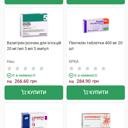
Вазитрен розчин для ін'єкцій
Пентилін таблетки 400 мг 20
20 мг/мл 5 мл 5 ампул
шт
Ніко
КРКА
Є в наявності
Є в наявності
266.60
грн
284.90
грн
від
від
КУПИТИ
КУПИТИ