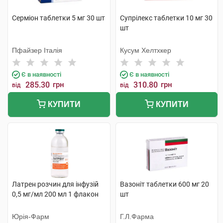
Серміон таблетки 5 мг 30 шт
Супрілекс таблетки 10 мг 30
шт
Пфайзер Італія
Кусум Хелтхкер
Є в наявності
Є в наявності
285.30
грн
310.80
грн
від
від
КУПИТИ
КУПИТИ
Латрен розчин для інфузій
Вазоніт таблетки 600 мг 20
0,5 мг/мл 200 мл 1 флакон
шт
Юрія-Фарм
Г.Л.Фарма