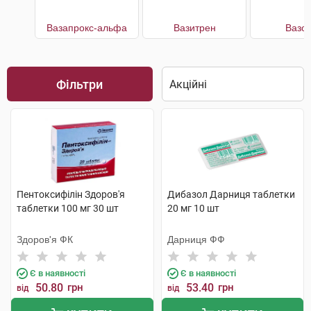
Вазапрокс-альфа
Вазитрен
Вазон
Фільтри
Пентоксифілін Здоров'я
Дибазол Дарниця таблетки
таблетки 100 мг 30 шт
20 мг 10 шт
Здоров'я ФК
Дарниця ФФ
Є в наявності
Є в наявності
50.80
грн
53.40
грн
від
від