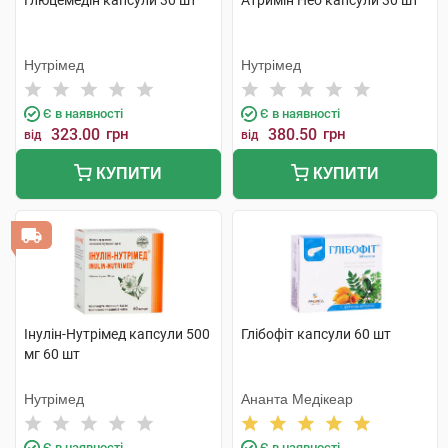
Глюцемедін капсули 30 шт
Атримін Нео капсули 30 шт
Нутрімед
Нутрімед
Є в наявності
Є в наявності
323.00
грн
380.50
грн
від
від
КУПИТИ
КУПИТИ
Інулін-Нутрімед капсули 500
Глібофіт капсули 60 шт
мг 60 шт
Нутрімед
Ананта Медікеар
Є в наявності
Є в наявності