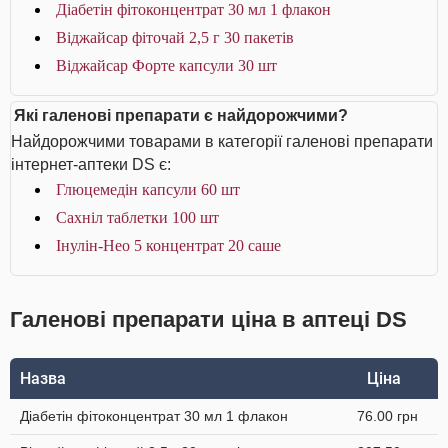
Діабетін фітоконцентрат 30 мл 1 флакон
Віджайсар фіточай 2,5 г 30 пакетів
Віджайсар Форте капсули 30 шт
Які галенові препарати є найдорожчими?
Найдорожчими товарами в категорії галенові препарати
інтернет-аптеки DS є:
Глюцемедін капсули 60 шт
Сахніл таблетки 100 шт
Інулін-Нео 5 концентрат 20 саше
Галенові препарати ціна в аптеці DS
Назва
Ціна
Діабетін фітоконцентрат 30 мл 1 флакон
76.00 грн