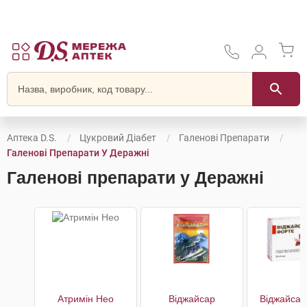
Аптека D.S.
Цукровий Діабет
Галенові Препарати
Галенові Препарати У Деражні
Галенові препарати у Деражні
Атримін Нео
Віджайсар
Віджайсар