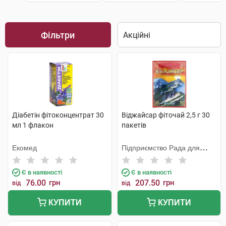
Фільтри
Діабетін фітоконцентрат 30
Віджайсар фіточай 2,5 г 30
мл 1 флакон
пакетів
Екомед
Підприємство Рада для
Хелаплант
Є в наявності
Є в наявності
76.00
грн
207.50
грн
від
від
КУПИТИ
КУПИТИ