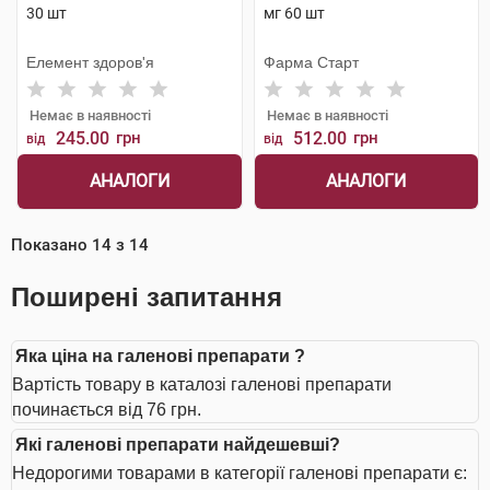
30 шт
мг 60 шт
Елемент здоров'я
Фарма Старт
Немає в наявності
Немає в наявності
245.00
грн
512.00
грн
від
від
АНАЛОГИ
АНАЛОГИ
Показано
14
з
14
Поширені запитання
Яка ціна на галенові препарати ?
Вартість товару в каталозі галенові препарати
починається від 76 грн.
Які галенові препарати найдешевші?
Недорогими товарами в категорії галенові препарати є: