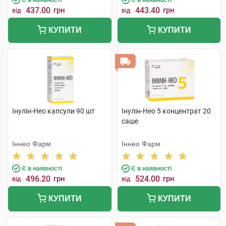
437.00
грн
443.40
грн
від
від
КУПИТИ
КУПИТИ
Інулін-Нео капсули 90 шт
Інулін-Нео 5 концентрат 20
саше
Іннео Фарм
Іннео Фарм
Є в наявності
Є в наявності
496.20
грн
524.00
грн
від
від
КУПИТИ
КУПИТИ