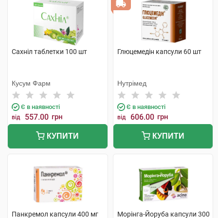
Сахніл таблетки 100 шт
Глюцемедін капсули 60 шт
Кусум Фарм
Нутрімед
Є в наявності
Є в наявності
557.00
грн
606.00
грн
від
від
КУПИТИ
КУПИТИ
Панкремол капсули 400 мг
Морінга-Йоруба капсули 300