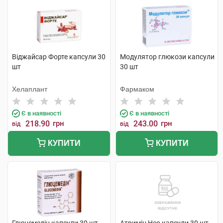
Віджайсар Форте капсули 30
Модулятор глюкози капсули
шт
30 шт
Хелаплант
Фармаком
Є в наявності
Є в наявності
218.90
грн
243.00
грн
від
від
КУПИТИ
КУПИТИ