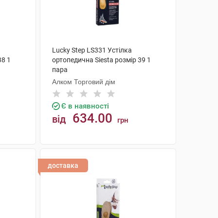
Lucky Step LS331 Устілка
38 1
ортопедична Siesta розмір 39 1
пара
Алком Торговий дім
Є в наявності
634.00
від
грн
КУПИТИ
доставка