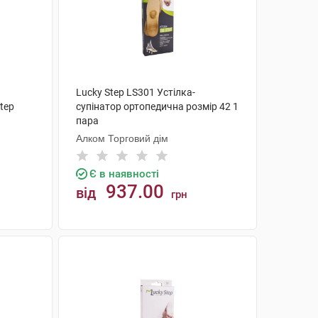
Lucky Step LS301 Устілка-
tep
супінатор ортопедична розмір 42 1
пара
Алком Торговий дім
Є в наявності
937.00
від
грн
КУПИТИ