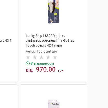
Lucky Step LS302 Устілка-
ір 43 1
супінатор ортопедична GoStep
Touch розмір 42 1 пара
Алком Торговий дім
Є в наявності
970.00
від
грн
КУПИТИ