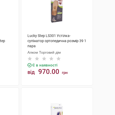
Lucky Step LS301 Устілка-
tep
супінатор ортопедична розмір 39 1
пара
Алком Торговий дім
Є в наявності
970.00
від
грн
КУПИТИ