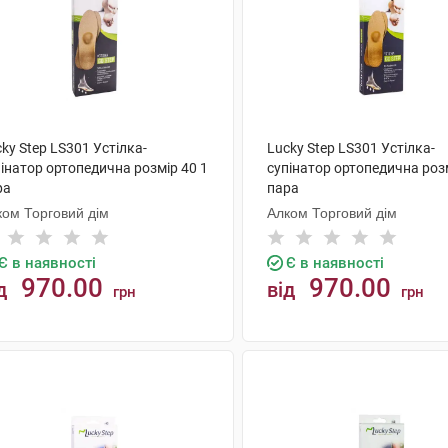
ky Step LS301 Устілка-
Lucky Step LS301 Устілка-
інатор ортопедична розмір 40 1
супінатор ортопедична розм
ра
пара
ком Торговий дім
Алком Торговий дім
Є в наявності
Є в наявності
970.00
970.00
д
від
грн
грн
КУПИТИ
КУПИТИ