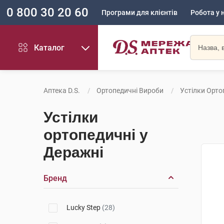
0 800 30 20 60
Програми для клієнтів
Робота у 
Каталог
Аптека D.S.
Ортопедичні Вироби
Устілки Орто
Устілки
ортопедичні у
Деражні
Бренд
Lucky Step
(28)