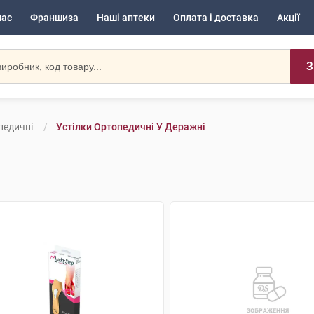
нас
Франшиза
Наші аптеки
Оплата і доставка
Акції
З
педичні
Устілки Ортопедичні У Деражні