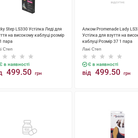
ky Step LS330 Устілка Леді для
Алком Promenade Lady LS3
ття на високому каблуці розмір
Устілка для взуття на вис
1 пара
каблуці Розмір 37 1 пара
і Степ
Лакі Степ
Є в наявності
Є в наявності
499.50
499.50
д
від
грн
грн
КУПИТИ
КУПИТИ