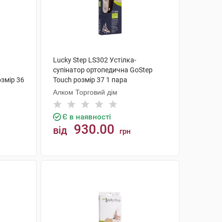
Lucky Step LS302 Устілка-
супінатор ортопедична GoStep
озмір 36
Touch розмір 37 1 пара
Алком Торговий дім
Є в наявності
930.00
від
грн
КУПИТИ