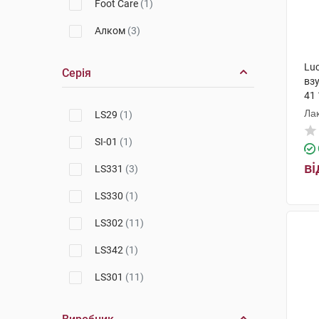
Foot Care
(1)
Алком
(3)
Luc
Серія
взу
41 
Лак
LS29
(1)
SI-01
(1)
ві
LS331
(3)
LS330
(1)
LS302
(11)
LS342
(1)
LS301
(11)