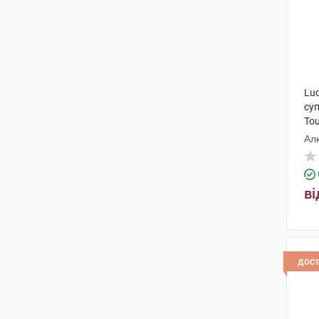
Luc
су
Tou
Ал
ві
дос