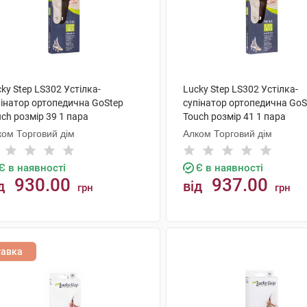
ky Step LS302 Устілка-
Lucky Step LS302 Устілка-
пінатор ортопедична GoStep
супінатор ортопедична GoS
ch розмір 39 1 пара
Touch розмір 41 1 пара
ком Торговий дім
Алком Торговий дім
Є в наявності
Є в наявності
930.00
937.00
д
від
грн
грн
КУПИТИ
КУПИТИ
тавка