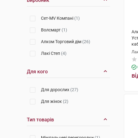
Виробник
Сет-MV Компані
(1)
Волсмарт
(1)
Ал
Уст
Алком Торговий дім
(26)
каб
Лак
Лакі Степ
(4)
Для кого
ві
Для дорослих
(27)
Для жінок
(2)
Тип товарів
Міжпальцеві перегородки
(1)