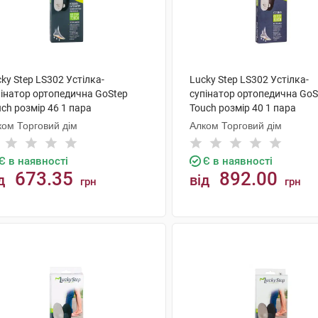
ky Step LS302 Устілка-
Lucky Step LS302 Устілка-
пінатор ортопедична GoStep
супінатор ортопедична GoS
ch розмір 46 1 пара
Touch розмір 40 1 пара
ком Торговий дім
Алком Торговий дім
Є в наявності
Є в наявності
673.35
892.00
д
від
грн
грн
КУПИТИ
КУПИТИ