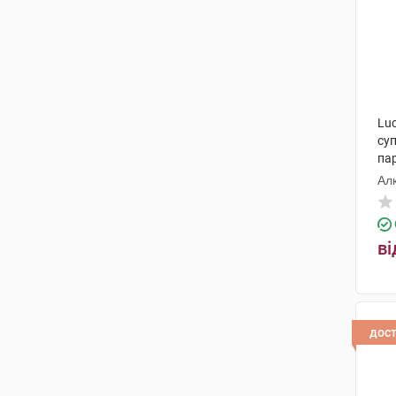
Luc
суп
па
Ал
ві
дос