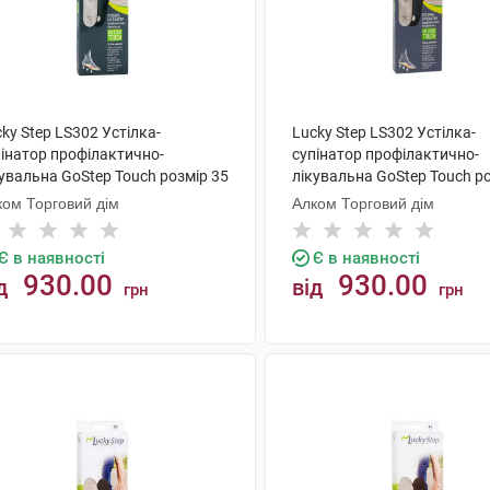
ky Step LS302 Устілка-
Lucky Step LS302 Устілка-
пінатор профілактично-
супінатор профілактично-
увальна GoStep Touch розмір 35
лікувальна GoStep Touch р
пара
1 пара
ком Торговий дім
Алком Торговий дім
Є в наявності
Є в наявності
930.00
930.00
д
від
грн
грн
КУПИТИ
КУПИТИ