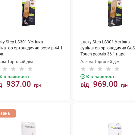
ky Step LS301 Устілка-
Lucky Step LS301 Устілка-
інатор ортопедична розмір 44 1
супінатор ортопедична GoS
ра
Touch розмір 36 1 пара
ком Торговий дім
Алком Торговий дім
Є в наявності
Є в наявності
937.00
969.00
д
від
грн
грн
КУПИТИ
КУПИТИ
тавка