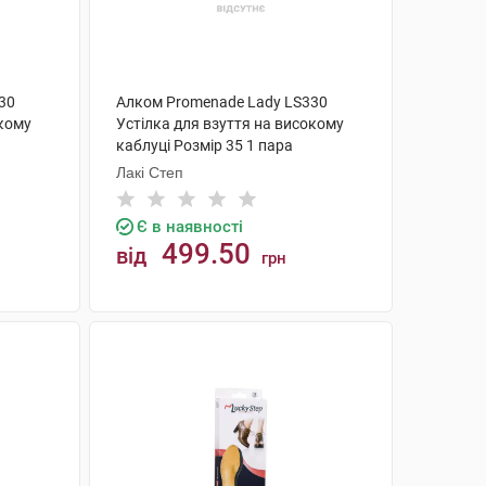
30
Алком Promenade Lady LS330
окому
Устілка для взуття на високому
каблуці Розмір 35 1 пара
Лакі Степ
Є в наявності
499.50
від
грн
КУПИТИ