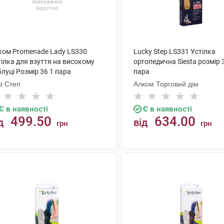
ком Promenade Lady LS330
Lucky Step LS331 Устілка
ілка для взуття на високому
ортопедична Siesta розмір 
луці Розмір 36 1 пара
пара
і Степ
Алком Торговий дім
Є в наявності
Є в наявності
499.50
634.00
д
від
грн
грн
КУПИТИ
КУПИТИ