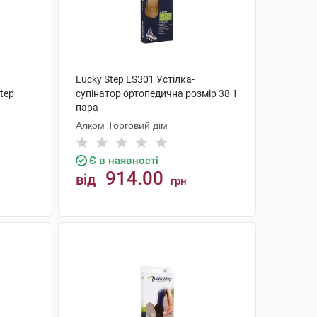
Lucky Step LS301 Устілка-
tep
супінатор ортопедична розмір 38 1
пара
Алком Торговий дім
Є в наявності
914.00
від
грн
КУПИТИ