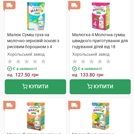
Малюк Суміш суха на
Малютка 4 Молочна суміш
молочно-зерновій основі з
швидкого приготування для
рисовим борошном з 4
годування дітей від 18
місяців 350 г 1 коробка
місяців 350 г 1 коробка
Хорольський завод
Хорольський завод
Є в наявності
Є в наявності
127.50
грн
133.80
грн
від
від
КУПИТИ
КУПИТИ