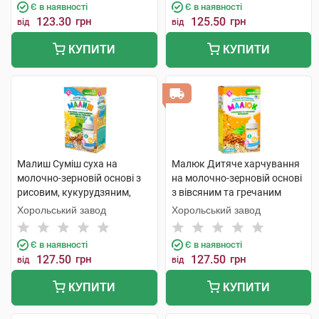
Є в наявності
Є в наявності
123.30
грн
125.50
грн
від
від
КУПИТИ
КУПИТИ
Малиш Суміш суха на
Малюк Дитяче харчування
молочно-зерновій основі з
на молочно-зерновій основі
рисовим, кукурудзяним,
з вівсяним та гречаним
вівсяним, гречаним
борошном з 6 місяців 350 г 1
Хорольський завод
Хорольський завод
борошном з 6 міс. 350 г 1
пачка
коробка
Є в наявності
Є в наявності
127.50
грн
127.50
грн
від
від
КУПИТИ
КУПИТИ