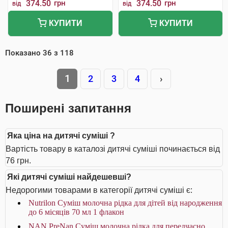
374.50
грн
374.50
грн
від
від
КУПИТИ
КУПИТИ
Показано
36
з
118
1
2
3
4
›
Поширені запитання
Яка ціна на дитячі суміші ?
Вартість товару в каталозі дитячі суміші починається від
76 грн.
Які дитячі суміші найдешевші?
Недорогими товарами в категорії дитячі суміші є:
Nutrilon Суміш молочна рідка для дітей від народження
до 6 місяців 70 мл 1 флакон
NAN PreNan Суміш молочна рідка для передчасно