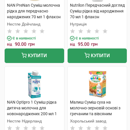
NAN PreNan Суміш молочна
Nutrilon Передчасний догляд
рідка для передчасно
Суміш рідка від народження
народжених 70 мл 1 флакон
70 мл 1 флакон
Нестле Дойчланд
Нутриція
Є в наявності
Є в наявності
90.00
грн
95.00
грн
від
від
КУПИТИ
КУПИТИ
NAN Optipro 1 Суміш рідка
Малиш Суміш суха на
дитяча молочна для
молочно-зерновій основі з
новонароджених 200 мл 1
гречаним та вівсяним
пляшка
борошном від 6 місяців 350 г
Нестле Нідерланд
Хорольський завод
1 коробка