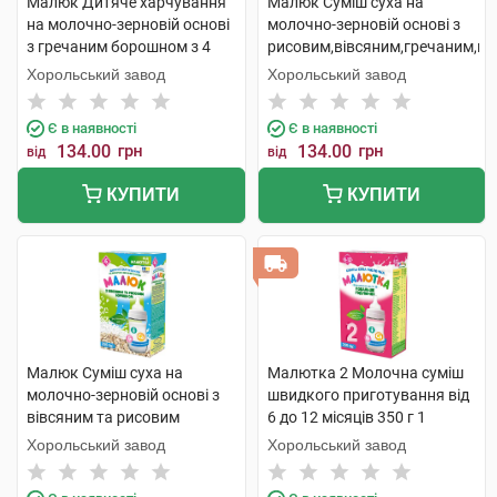
Малюк Дитяче харчування
Малюк Суміш суха на
на молочно-зерновій основі
молочно-зерновій основі з
з гречаним борошном з 4
рисовим,вівсяним,гречаним,к
місяців 350 г 1 коробка
борошном з 6 місяців 350 г 1
Хорольський завод
Хорольський завод
коробка
Є в наявності
Є в наявності
134.00
грн
134.00
грн
від
від
КУПИТИ
КУПИТИ
Малюк Суміш суха на
Малютка 2 Молочна суміш
молочно-зерновій основі з
швидкого приготування від
вівсяним та рисовим
6 до 12 місяців 350 г 1
борошном з 6 місяців 350 г 1
коробка
Хорольський завод
Хорольський завод
коробка