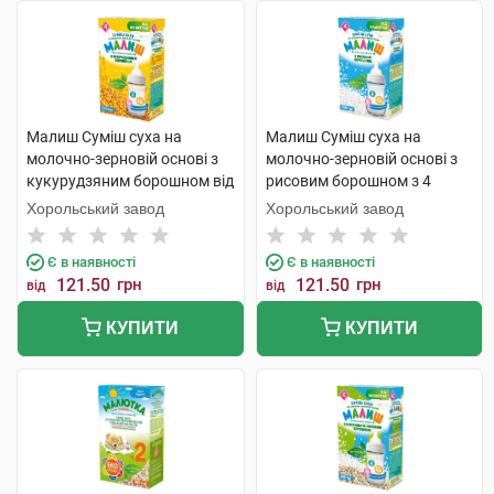
Малиш Суміш суха на
Малиш Суміш суха на
молочно-зерновій основі з
молочно-зерновій основі з
кукурудзяним борошном від
рисовим борошном з 4
4 місяців 350 г 1 коробка
місяців 350 г 1 коробка
Хорольський завод
Хорольський завод
Є в наявності
Є в наявності
121.50
грн
121.50
грн
від
від
КУПИТИ
КУПИТИ