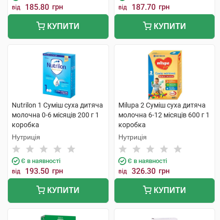
185.80
грн
187.70
грн
від
від
КУПИТИ
КУПИТИ
Nutrilon 1 Суміш суха дитяча
Milupa 2 Суміш суха дитяча
молочна 0-6 місяців 200 г 1
молочна 6-12 місяців 600 г 1
коробка
коробка
Нутриція
Нутриція
Є в наявності
Є в наявності
193.50
грн
326.30
грн
від
від
КУПИТИ
КУПИТИ