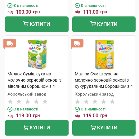
Є в наявності
Є в наявності
100.00
грн
111.00
грн
від
від
КУПИТИ
КУПИТИ
Малюк Суміш суха на
Малюк Суміш суха на
молочно-зерновій основі з
молочно-зерновій основі з
вівсяним борошном з 4
кукурудзяним борошном з 4
місяців 350 г 1 коробка
місяців 350 г 1 коробка
Хорольський завод
Хорольський завод
Є в наявності
Є в наявності
119.00
грн
119.00
грн
від
від
КУПИТИ
КУПИТИ