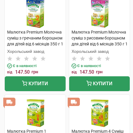
Малютка Premium Молочна
Малютка Premium Молочна
суміш з гречаним борошном
суміш з рисовим борошном
для дітей від 6 місяців 350 г 1
для дітей від 6 місяців 350 г 1
коробка
коробка
Хорольський завод
Хорольський завод
Є в наявності
Є в наявності
147.50
грн
147.50
грн
від
від
КУПИТИ
КУПИТИ
Малютка Premium 1
Малютка Premium 4 Суміш