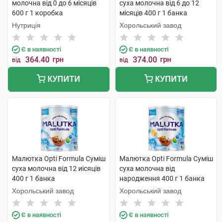
молочна від 0 до 6 місяців
суха молочна від 6 до 12
600 г 1 коробка
місяців 400 г 1 банка
Нутриція
Хорольський завод
Є в наявності
Є в наявності
364.40
грн
374.00
грн
від
від
КУПИТИ
КУПИТИ
Малютка Opti Formula Суміш
Малютка Opti Formula Суміш
суха молочна від 12 иісяців
суха молочна від
400 г 1 банка
народження 400 г 1 банка
Хорольський завод
Хорольський завод
Є в наявності
Є в наявності