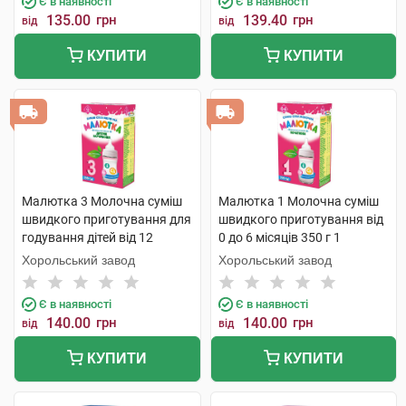
Є в наявності
Є в наявності
135.00
грн
139.40
грн
від
від
КУПИТИ
КУПИТИ
Малютка 3 Молочна суміш
Малютка 1 Молочна суміш
швидкого приготування для
швидкого приготування від
годування дітей від 12
0 до 6 місяців 350 г 1
місяців 350 г 1 коробка
коробка
Хорольський завод
Хорольський завод
Є в наявності
Є в наявності
140.00
грн
140.00
грн
від
від
КУПИТИ
КУПИТИ