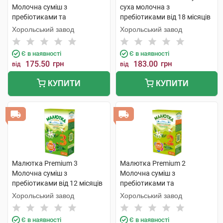
Молочна суміш з
суха молочна з
пребіотиками та
пребіотиками від 18 місяців
нуклеотидами від 0 до 6
350 г 1 коробка
Хорольський завод
Хорольський завод
місяців 350 г 1 коробка
Є в наявності
Є в наявності
175.50
грн
183.00
грн
від
від
КУПИТИ
КУПИТИ
Малютка Premium 3
Малютка Premium 2
Молочна суміш з
Молочна суміш з
пребіотиками від 12 місяців
пребіотиками та
350 г 1 коробка
нуклеотидами від 6 до 12
Хорольський завод
Хорольський завод
місяців 350 г 1 коробка
Є в наявності
Є в наявності