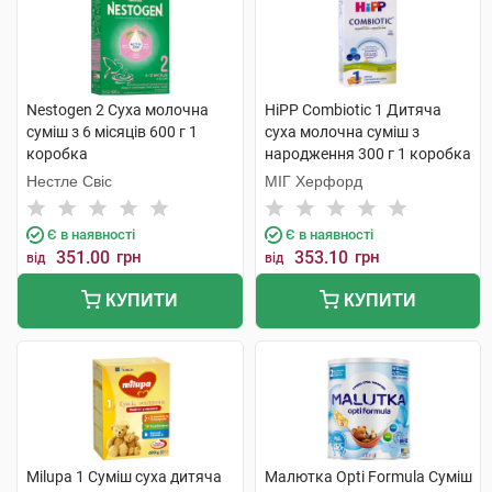
Nestogen 2 Суха молочна
HiPP Combiotic 1 Дитяча
суміш з 6 місяців 600 г 1
суха молочна суміш з
коробка
народження 300 г 1 коробка
Нестле Свіс
МІГ Херфорд
Є в наявності
Є в наявності
351.00
грн
353.10
грн
від
від
КУПИТИ
КУПИТИ
Milupa 1 Суміш суха дитяча
Малютка Opti Formula Суміш