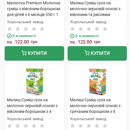
Малютка Premium Молочна
Малиш Суміш суха на
суміш з вівсяним борошном
молочно-зерновій основі з
для дітей з 6 місяців 350 г 1
вівсяним та рисовим
коробка
борошном від 6 місяців 350 г
Хорольський завод
Хорольський завод
1 коробка
Є в наявності
Є в наявності
122.00
грн
122.00
грн
від
від
КУПИТИ
КУПИТИ
Малиш Суміш суха на
Малиш Суміш суха на
молочно-зерновій основі з
молочно-зерновій основі з
вівсяним борошном з 4
гречаним борошном з 4
місяців 350 г 1 коробка
місяців 350 г 1 коробка
Хорольський завод
Хорольський завод