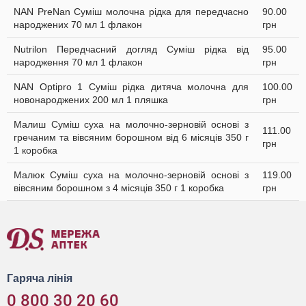
NAN PreNan Суміш молочна рідка для передчасно
90.00
народжених 70 мл 1 флакон
грн
Nutrilon Передчасний догляд Суміш рідка від
95.00
народження 70 мл 1 флакон
грн
NAN Optipro 1 Суміш рідка дитяча молочна для
100.00
новонароджених 200 мл 1 пляшка
грн
Малиш Суміш суха на молочно-зерновій основі з
111.00
гречаним та вівсяним борошном від 6 місяців 350 г
грн
1 коробка
Малюк Суміш суха на молочно-зерновій основі з
119.00
вівсяним борошном з 4 місяців 350 г 1 коробка
грн
Гаряча лінія
0 800 30 20 60