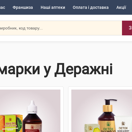
нас
Франшиза
Наші аптеки
Оплата і доставка
Акції
З
 марки у Деражні