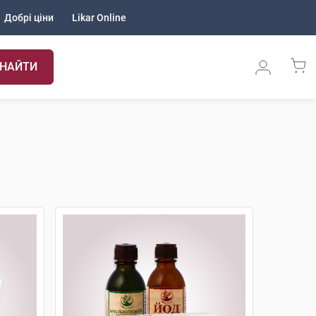
Добрі ціни
Likar Online
НАЙТИ