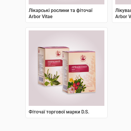
Лікарські рослини та фіточаї
Лікува
Arbor Vitae
Arbor V
Фіточаї торгової марки D.S.