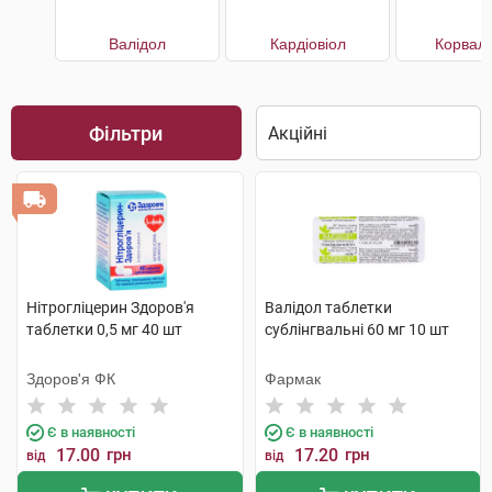
Валідол
Кардіовіол
Корвал
Фільтри
Нітрогліцерин Здоров'я
Валідол таблетки
таблетки 0,5 мг 40 шт
сублінгвальні 60 мг 10 шт
Здоров'я ФК
Фармак
Є в наявності
Є в наявності
17.00
грн
17.20
грн
від
від