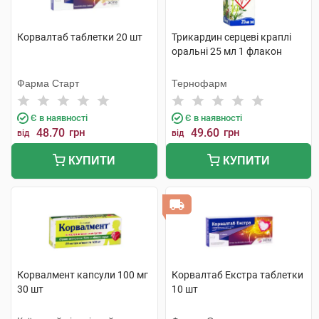
Корвалтаб таблетки 20 шт
Трикардин серцеві краплі
оральні 25 мл 1 флакон
Фарма Старт
Тернофарм
Є в наявності
Є в наявності
48.70
грн
49.60
грн
від
від
КУПИТИ
КУПИТИ
Корвалмент капсули 100 мг
Корвалтаб Екстра таблетки
30 шт
10 шт