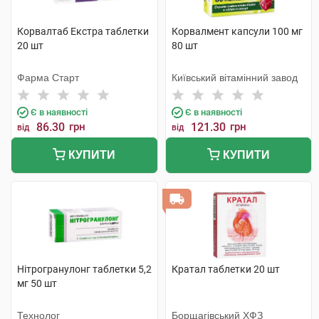
Корвалтаб Екстра таблетки
Корвалмент капсули 100 мг
20 шт
80 шт
Фарма Старт
Київський вітамінний завод
Є в наявності
Є в наявності
86.30
грн
121.30
грн
від
від
КУПИТИ
КУПИТИ
Нітрогранулонг таблетки 5,2
Кратал таблетки 20 шт
мг 50 шт
Технолог
Борщагівський ХФЗ