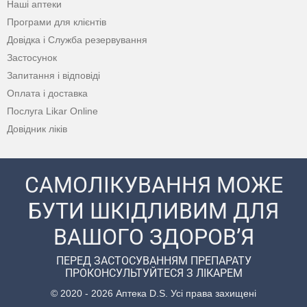
Наші аптеки
Програми для клієнтів
Довідка і Служба резервування
Застосунок
Запитання і відповіді
Оплата і доставка
Послуга Likar Online
Довідник ліків
САМОЛІКУВАННЯ МОЖЕ
БУТИ ШКІДЛИВИМ ДЛЯ
ВАШОГО ЗДОРОВ’Я
ПЕРЕД ЗАСТОСУВАННЯМ ПРЕПАРАТУ
ПРОКОНСУЛЬТУЙТЕСЯ З ЛІКАРЕМ
© 2020 - 2026 Аптека D.S. Усі права захищені