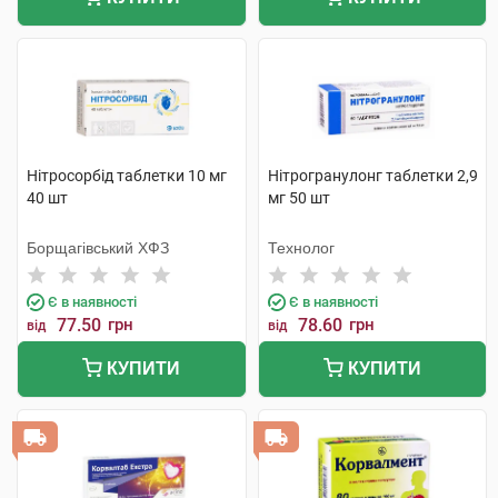
Нітросорбід таблетки 10 мг
Нітрогранулонг таблетки 2,9
40 шт
мг 50 шт
Борщагівський ХФЗ
Технолог
Є в наявності
Є в наявності
77.50
грн
78.60
грн
від
від
КУПИТИ
КУПИТИ