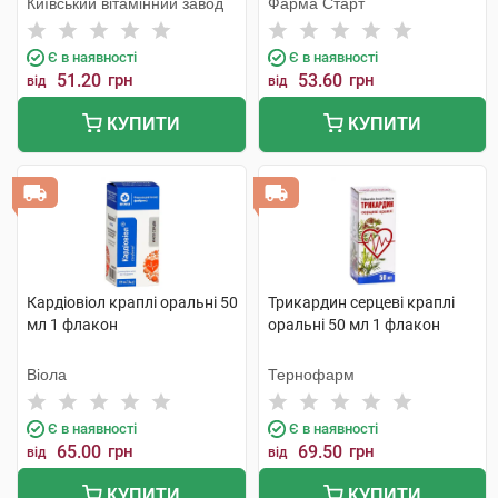
Київський вітамінний завод
Фарма Старт
Є в наявності
Є в наявності
51.20
грн
53.60
грн
від
від
КУПИТИ
КУПИТИ
Кардіовіол краплі оральні 50
Трикардин серцеві краплі
мл 1 флакон
оральні 50 мл 1 флакон
Віола
Тернофарм
Є в наявності
Є в наявності
65.00
грн
69.50
грн
від
від
КУПИТИ
КУПИТИ