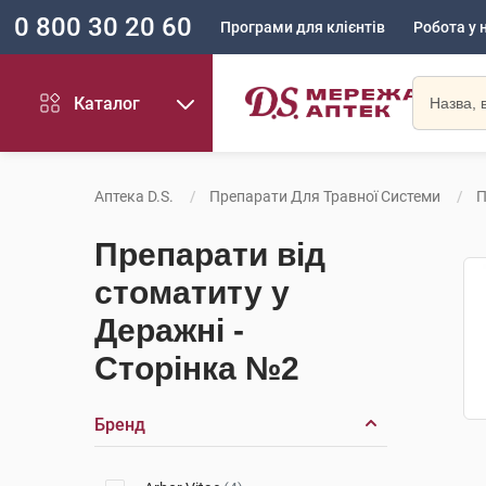
0 800 30 20 60
Програми для клієнтів
Робота у 
Каталог
Аптека D.S.
Препарати Для Травної Системи
П
Препарати від
стоматиту у
Деражні -
Сторінка №2
Бренд