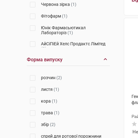
Червона зірка
(1)
Фітофарм
(1)
Юнік Фармасьютикал
Лабораторіз
(1)
АйСіПіЕй Хелс Продактc Лімітед
(3)
Форма випуску
Абді Ібрахім Ілач Санаї ве
Тіджарет
(2)
Стада Арцнайміттель
(1)
розчин
(2)
Фітофарм Кленка
(5)
листя
(1)
Ген
Ай-Сі-Ен Польфа Жешув
(1)
кора
(1)
фл
Лабораторіум Санітатіс, С.Л.
(2)
трава
(1)
Ра
Фармак
(3)
збір
(2)
Не
Дарниця ФФ
(2)
спрей для ротової порожнини