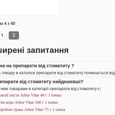
АНАЛОГИ
но
4
з
40
2
1
ирені запитання
іна на препарати від стоматиту ?
ь товару в каталозі препарати від стоматиту починається від 
репарати від стоматиту найдешевші?
ими товарами в категорії препарати від стоматиту є:
влії листя Arbor Vitae 40 г 1 пачка
ба кора Arbor Vitae 100 г 1 пачка
іробою трава Arbor Vitae 75 г 1 пачка