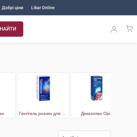
Добрі ціни
Likar Online
НАЙТИ
ен
Генгігель розчин для ясен
Декатилен Оріс