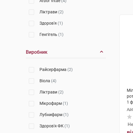
Arbor Vitae
(4)
Ліктрави
(2)
Здоров'я
(1)
Генгігель
(1)
Виробник
Райсерфарма
(2)
Віола
(4)
Мі
Ліктрави
(2)
ро
1 
Мікрофарм
(1)
Ай
Лубнифарм
(1)
Не
Здоров'я ФК
(1)
ві