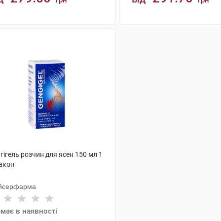
грн
грн
АНАЛОГИ
АНАЛОГИ
гігель розчин для ясен 150 мл 1
акон
йсерфарма
має в наявності