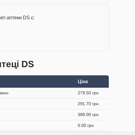
ет-аптеки DS є:
птеці DS
Ціна
акон
279.50 грн
291.70 грн
388.00 грн
0.00 грн