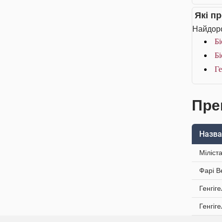
Які п
Найдоро
Бі
Бі
Ге
Пре
Назва
Міліст
Фарі В
Генгіг
Генгіг