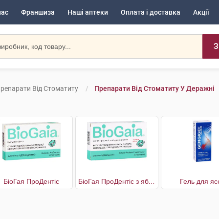
нас
Франшиза
Наші аптеки
Оплата і доставка
Акції
З
репарати Від Стоматиту
Препарати Від Стоматиту У Деражні
БіоГая ПроДентіс
БіоГая ПроДентіс з яблучним смаком
Гель для яс