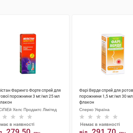
лістан Фаринго Форте спрей для
Фарі Верде спрей для ротов
тової порожнини 3 мг/мл 25 мл
порожнини 1,5 мг/мл 30 мл
флакон
флакон
СіПіЕй Хелс Продактc Лімітед
Сперко Україна
має в наявності
Немає в наявності
279.50
291.70
д
від