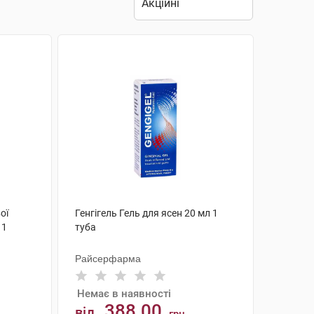
ої
Генгігель Гель для ясен 20 мл 1
 1
туба
Райсерфарма
Немає в наявності
388.00
від