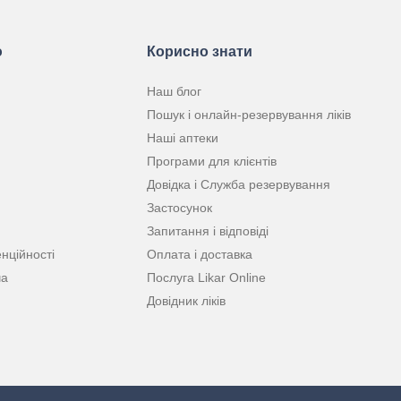
ю
Корисно знати
Наш блог
Пошук і онлайн-резервування ліків
Наші аптеки
Програми для клієнтів
Довідка і Служба резервування
Застосунок
Запитання і відповіді
нційності
Оплата і доставка
ча
Послуга Likar Online
Довідник ліків