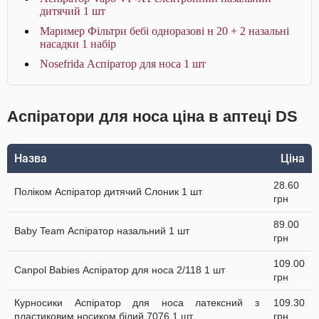
дитячий 1 шт
Маример Фільтри бебі одноразові н 20 + 2 назальні
насадки 1 набір
Nosefrida Аспіратор для носа 1 шт
Аспіратори для носа ціна в аптеці DS
Назва
Ціна
28.60
Поліком Аспіратор дитячий Слоник 1 шт
грн
89.00
Baby Team Аспіратор назальний 1 шт
грн
109.00
Canpol Babies Аспіратор для носа 2/118 1 шт
грн
Курносики Аспіратор для носа латексний з
109.30
пластиковим носиком білий 7076 1 шт
грн