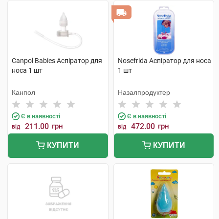
Canpol Babies Аспіратор для
Nosefrida Аспіратор для носа
носа 1 шт
1 шт
Канпол
Назалпродуктер
Є в наявності
Є в наявності
211.00
грн
472.00
грн
від
від
КУПИТИ
КУПИТИ