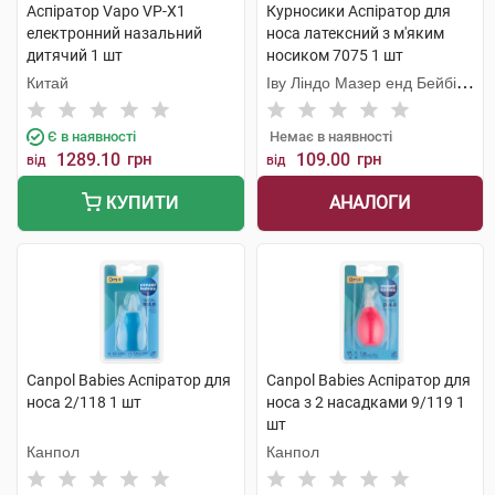
Аспіратор Vapo VP-X1
Курносики Аспіратор для
електронний назальний
носа латексний з м'яким
дитячий 1 шт
носиком 7075 1 шт
Китай
Іву Ліндо Мазер енд Бейбі
Продактс
Є в наявності
Немає в наявності
1289.10
грн
109.00
грн
від
від
АНАЛОГИ
КУПИТИ
Canpol Babies Аспіратор для
Canpol Babies Аспіратор для
носа 2/118 1 шт
носа з 2 насадками 9/119 1
шт
Канпол
Канпол