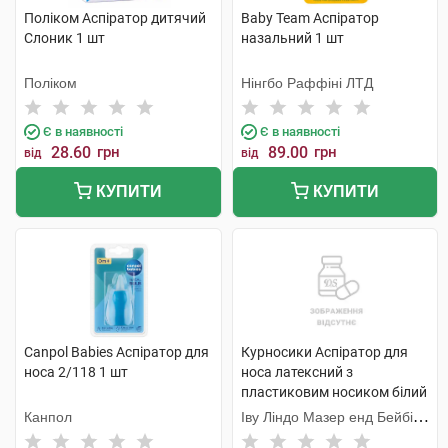
Поліком Аспіратор дитячий
Baby Team Аспіратор
Слоник 1 шт
назальний 1 шт
Поліком
Нінгбо Раффіні ЛТД
Є в наявності
Є в наявності
28.60
грн
89.00
грн
від
від
КУПИТИ
КУПИТИ
Canpol Babies Аспіратор для
Курносики Аспіратор для
носа 2/118 1 шт
носа латексний з
пластиковим носиком білий
7076 1 шт
Канпол
Іву Ліндо Мазер енд Бейбі
Продактс