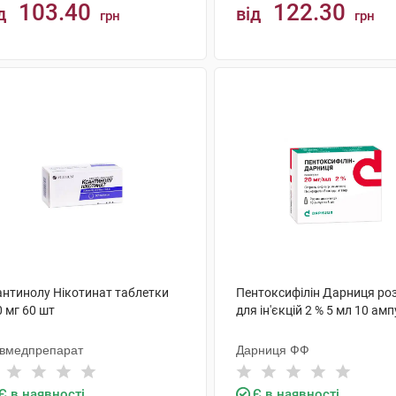
103.40
122.30
д
від
грн
грн
КУПИТИ
КУПИТИ
антинолу Нікотинат таблетки
Пентоксифілін Дарниця ро
 мг 60 шт
для ін'єкцій 2 % 5 мл 10 ам
ївмедпрепарат
Дарниця ФФ
Є в наявності
Є в наявності