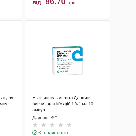
86.70
від
грн
КУПИТИ
чин для
Нікотинова кислота Дарниця
ампул
розчин для ін'єкцій 1 % 1 мл 10
ампул
Дарниця ФФ
Є в наявності