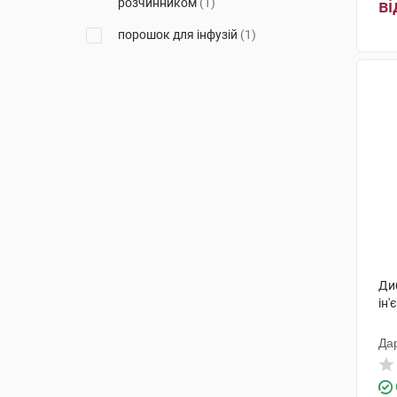
розчинником
(1)
ві
порошок для інфузій
(1)
Ди
ін'
Да