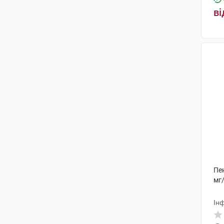
ві
Пен
мг
Інф