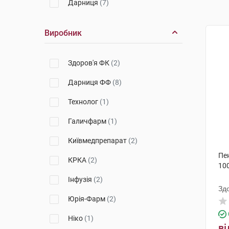
Дарниця
(7)
Виробник
Здоров'я ФК
(2)
Дарниця ФФ
(8)
Технолог
(1)
Галичфарм
(1)
Київмедпрепарат
(2)
Пе
КРКА
(2)
100
Інфузія
(2)
Зд
Юрія-Фарм
(2)
Ніко
(1)
ві