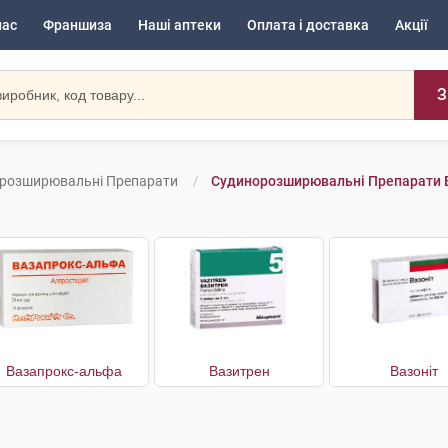
нас
Франшиза
Наші аптеки
Оплата і доставка
Акції
З
розширювальні Препарати
Судинорозширювальні Препарати В
Вазапрокс-альфа
Вазитрен
Вазоніт