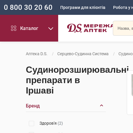
0 800 30 20 60
Програми для клієнтів
Робота у 
Каталог
Аптека D.S.
Серцево-Судинна Система
Судино
Судинорозширювальні
препарати в
Іршаві
Бренд
Здоров'я
(2)