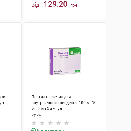
129.20
від
грн
КУПИТИ
зчин
Пентилін розчин для
пул
внутрівенного введення 100 мг/5
мл 5 мл 5 ампул
КРКА
Є в наявності