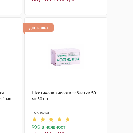
грн
КУПИТИ
доставка
'я
Нікотинова кислота таблетки 50
л 1 мл
мг 50 шт
Технолог
Є в наявності