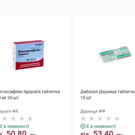
нтоксифілін Здоров'я таблетки
Дибазол Дарниця таблетки
 мг 30 шт
10 шт
оров'я ФК
Дарниця ФФ
Є в наявності
Є в наявності
50.80
53.40
д
від