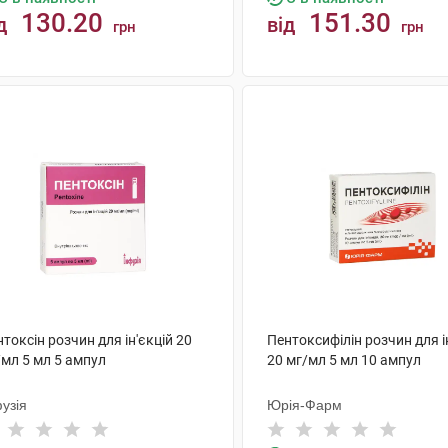
130.20
151.30
д
від
грн
грн
КУПИТИ
КУПИТИ
токсін розчин для ін'єкцій 20
Пентоксифілін розчин для і
/мл 5 мл 5 ампул
20 мг/мл 5 мл 10 ампул
узія
Юрія-Фарм