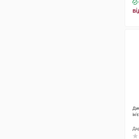
ві
Ди
ін'
Да