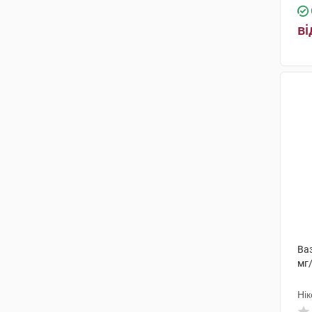
ві
Ваз
мг
Нік