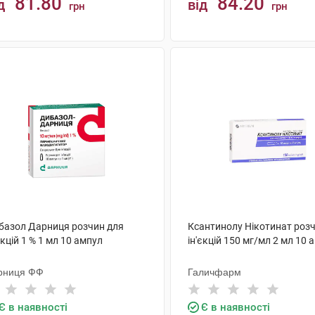
81.80
84.20
д
від
грн
грн
КУПИТИ
КУПИТИ
базол Дарниця розчин для
Ксантинолу Нікотинат роз
єкцій 1 % 1 мл 10 ампул
ін'єкцій 150 мг/мл 2 мл 10 
рниця ФФ
Галичфарм
Є в наявності
Є в наявності