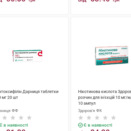
грн
грн
КУПИТИ
КУПИТИ
нтоксифілін Дарниця таблетки
Нікотинова кислота Здоров
 мг 20 шт
розчин для ін'єкцій 10 мг/м
10 ампул
рниця ФФ
Здоров'я ФК
Є в наявності
Є в наявності