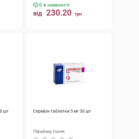
Є в наявності
230.20
від
грн
КУПИТИ
20 шт
Серміон таблетки 5 мг 30 шт
Пфайзер Італія