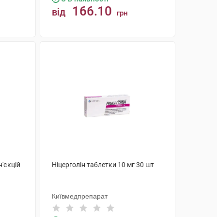
166.10
від
грн
КУПИТИ
н'єкцій
Ніцерголін таблетки 10 мг 30 шт
Київмедпрепарат