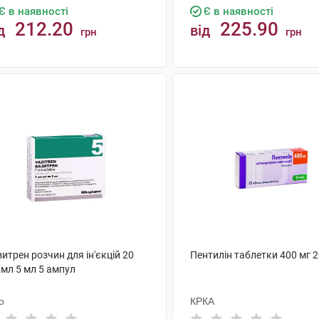
Є в наявності
Є в наявності
212.20
225.90
д
від
грн
грн
КУПИТИ
КУПИТИ
итрен розчин для ін'єкцій 20
Пентилін таблетки 400 мг 
/мл 5 мл 5 ампул
о
КРКА