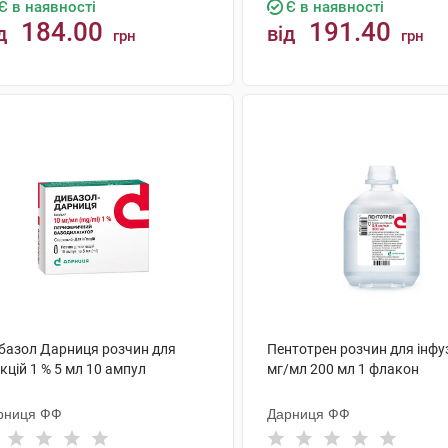
Є в наявності
Є в наявності
184.00
191.40
д
від
грн
грн
КУПИТИ
КУПИТИ
базол Дарниця розчин для
Пентотрен розчин для інфуз
єкцій 1 % 5 мл 10 ампул
мг/мл 200 мл 1 флакон
рниця ФФ
Дарниця ФФ