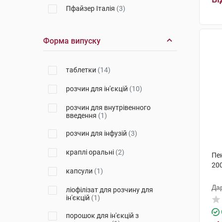
Пфайзер Італія
(3)
Кусум Хелтхкер
(1)
Форма випуску
Г.Л.Фарма
(1)
Цефак
(2)
таблетки
(14)
Фарма Старт
(2)
розчин для ін'єкцій
(10)
Фармекс Груп
(1)
розчин для внутрівенного
введення
(1)
Біологіше Хайльміттель Хеель
(1)
розчин для інфузій
(3)
Пфайзер Менюфекчуринг
краплі оральні
(2)
Бельгія
(1)
Пе
200
капсули
(1)
Ромфарм Компані
(1)
Да
ліофілізат для розчину для
ін'єкцій
(1)
порошок для ін'єкцій з