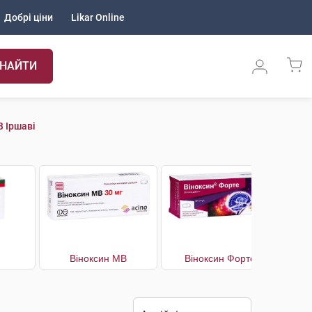
Добрі ціни
Likar Online
НАЙТИ
 Іршаві
Віноксин МВ
Віноксин Форте