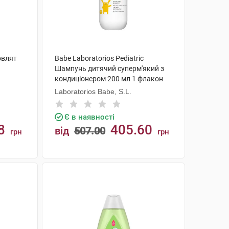
овлят
Babe Laboratorios Pediatric
Шампунь дитячий суперм'який з
кондиціонером 200 мл 1 флакон
Laboratorios Babe, S.L.
Є в наявності
8
405.60
від
507.00
грн
грн
КУПИТИ