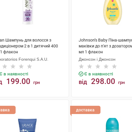
ian Шампунь для волосся з
Johnson’s Baby Піна-шампу
ндиціонером 2 в 1 дитячий 400
маківки до п'ят з дозаторо
 1 флакон
мл 1 флакон
oratorios Forenqui S.A.U.
Джонсон і Джонсон
Є в наявності
Є в наявності
199.00
298.00
д
від
грн
грн
КУПИТИ
КУПИТИ
тавка
доставка