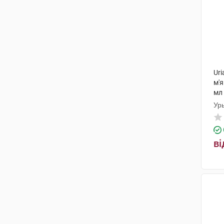
Uri
м'я
мл 
Ур
ві