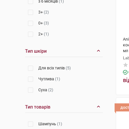
з 6 місяців
(1)
3+
(2)
0+
(3)
2+
(1)
An
ко
Тип шкіри
мл
Lab
Для всіх типів
(5)
Чутлива
(1)
ві
Суха
(2)
Тип товарів
дос
Шампунь
(1)