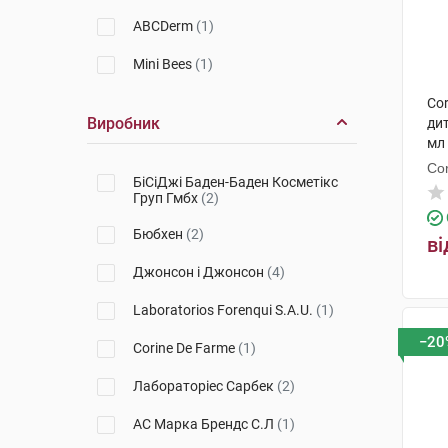
ABCDerm
(1)
Mini Bees
(1)
Co
Виробник
ди
мл
Co
БіСіДжі Баден-Баден Косметікс
Груп Гмбх
(2)
Бюбхен
(2)
ві
Джонсон і Джонсон
(4)
Laboratorios Forenqui S.A.U.
(1)
−20
Corine De Farme
(1)
Лабораторіес Сарбек
(2)
АС Марка Брендс С.Л
(1)