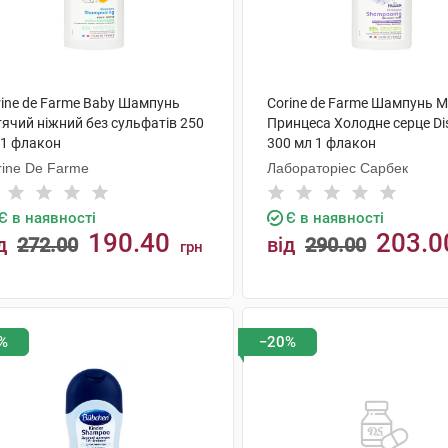
rine de Farme Baby Шампунь
Corine de Farme Шампунь М
тячий ніжний без сульфатів 250
Принцеса Холодне серце Di
 1 флакон
300 мл 1 флакон
rine De Farme
Лабораторіес Сарбек
Є в наявності
Є в наявності
190.40
203.0
д
272.00
від
290.00
грн
КУПИТИ
КУПИТИ
%
−20%