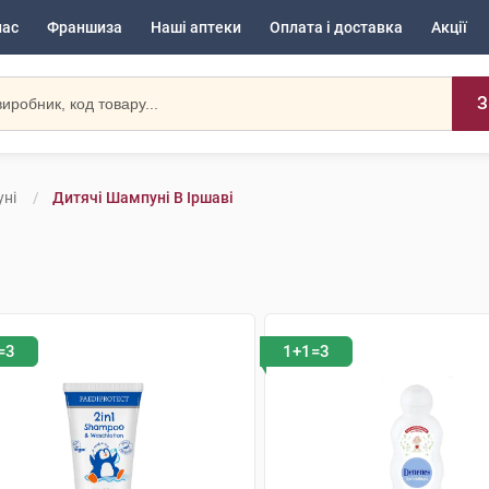
нас
Франшиза
Наші аптеки
Оплата і доставка
Акції
З
ні
Дитячі Шампуні В Іршаві
=3
1+1=3