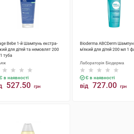
age Bebe 1-й Шампунь екстра-
Bioderma ABCDerm Шампун
кий для дітей та немовлят 200
м'який для дітей 200 мл 1 
1 туба
ьяж
Лабораторія Біодерма
Є в наявності
Є в наявності
527.50
727.00
д
від
грн
грн
КУПИТИ
КУПИТИ