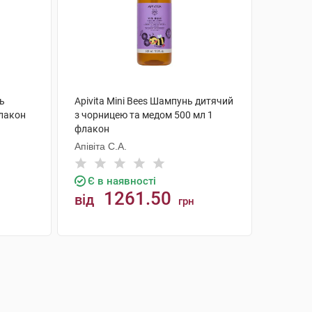
ь
Apivita Mini Bees Шампунь дитячий
флакон
з чорницею та медом 500 мл 1
флакон
Апівіта С.А.
Є в наявності
1261.50
від
грн
КУПИТИ