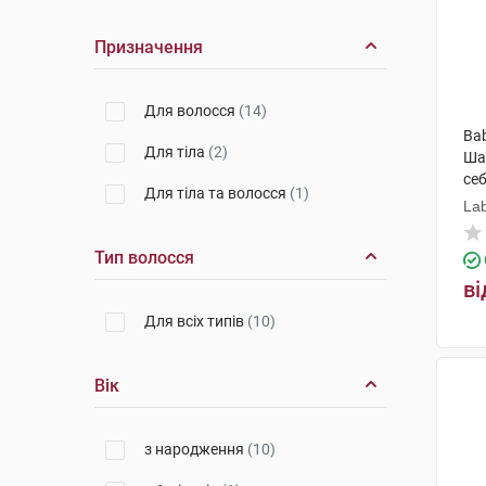
Призначення
Для волосся
(14)
Bab
Для тіла
(2)
Ша
себ
Для тіла та волосся
(1)
фл
Lab
Тип волосся
ві
Для всіх типів
(10)
Вік
з народження
(10)