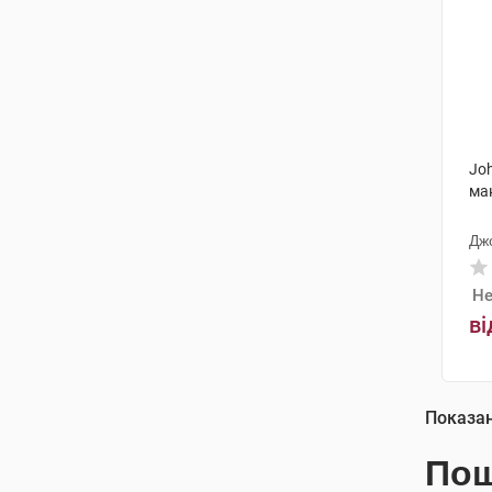
Joh
мак
Дж
Не
ві
Показа
Пош