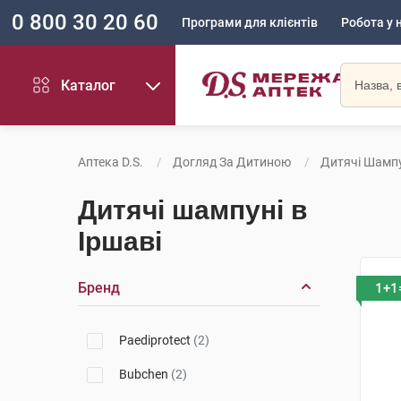
0 800 30 20 60
Програми для клієнтів
Робота у 
Каталог
Аптека D.S.
Догляд За Дитиною
Дитячі Шампу
Дитячі шампуні в
Іршаві
Бренд
1+1
Paediprotect
(2)
Bubchen
(2)