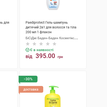
нь для
Paediprotect Гель-шампунь
дитячий 2в1 для волосся та тіла
200 мл 1 флакон
БіСіДжі Баден-Баден Косметікс
Груп Гмбх
Є в наявності
395.00
від
грн
КУПИТИ
−30%
доставка