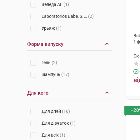
Веледа АГ
(1)
Laboratorios Babe, S.L.
(2)
Урьяж
(1)
Bu
Лабораторія Біодерма
(1)
1 
Форма випуску
Апівіта С.А.
(1)
Бю
гель
(2)
шампунь
(17)
ві
Для кого
−20
Для дітей
(16)
Для дівчаток
(1)
Для всіх
(1)