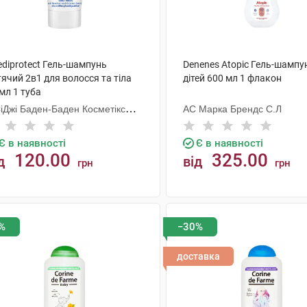
ediprotect Гель-шампунь
Denenes Atopic Гель-шампу
ячий 2в1 для волосся та тіла
дітей 600 мл 1 флакон
мл 1 туба
СіДжі Баден-Баден Косметікс
АС Марка Брендс С.Л
уп Гмбх
Є в наявності
Є в наявності
120.00
325.00
д
від
грн
грн
КУПИТИ
КУПИТИ
%
−30%
доставка