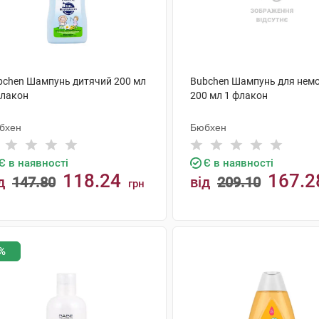
bchen Шампунь дитячий 200 мл
Bubchen Шампунь для нем
флакон
200 мл 1 флакон
бхен
Бюбхен
Є в наявності
Є в наявності
118.24
167.2
д
147.80
від
209.10
грн
КУПИТИ
КУПИТИ
%