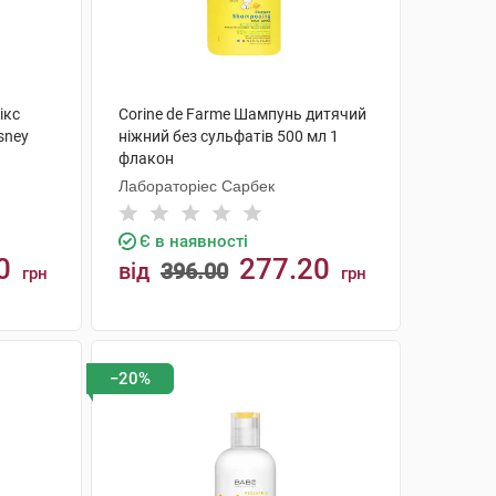
ікс
Corine de Farme Шампунь дитячий
sney
ніжний без сульфатів 500 мл 1
флакон
Лабораторіес Сарбек
Є в наявності
0
277.20
від
396.00
грн
грн
КУПИТИ
−20%