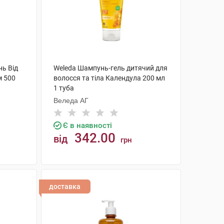
нь Від
Weleda Шампунь-гель дитячий для
м 500
волосся та тіла Календула 200 мл
1 туба
Веледа АГ
Є в наявності
342.00
від
грн
КУПИТИ
доставка