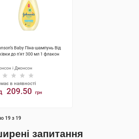
nson’s Baby Піна-шампунь Від
івки до п'ят 300 мл 1 флакон
онсон і Джонсон
має в наявності
209.50
д
грн
АНАЛОГИ
но
19
з
19
ирені запитання