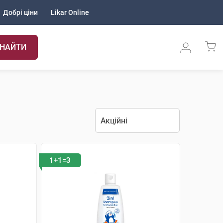
Добрі ціни
Likar Online
НАЙТИ
1+1=3