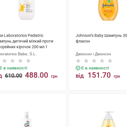
e Laboratorios Pediatric
Johnson’s Baby Шампунь 30
мпунь дитячий м'який проти
флакон
орейних кірочок 200 мл 1
акон
oratorios Babe, S.L.
Джонсон і Джонсон
Є в наявності
Є в наявності
488.00
151.70
д
610.00
від
грн
грн
КУПИТИ
КУПИТИ