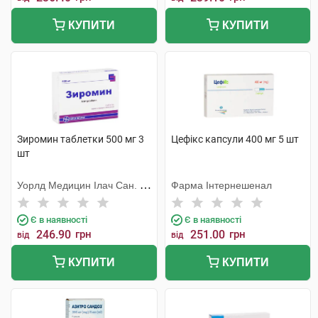
КУПИТИ
КУПИТИ
Зиромин таблетки 500 мг 3
Цефікс капсули 400 мг 5 шт
шт
Уорлд Медицин Ілач Сан. Ве
Фарма Інтернешенал
Тідж
Є в наявності
Є в наявності
246.90
грн
251.00
грн
від
від
КУПИТИ
КУПИТИ