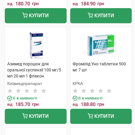
180.70
грн
184.90
грн
від
від
КУПИТИ
КУПИТИ
Азимед порошок для
Фромілід Уно таблетки 500
оральної суспензії 100 мг/5
мг 7 шт
мл 20 мл 1 флакон
Київмедпрепарат
КРКА
Є в наявності
Є в наявності
185.70
грн
188.80
грн
від
від
КУПИТИ
КУПИТИ