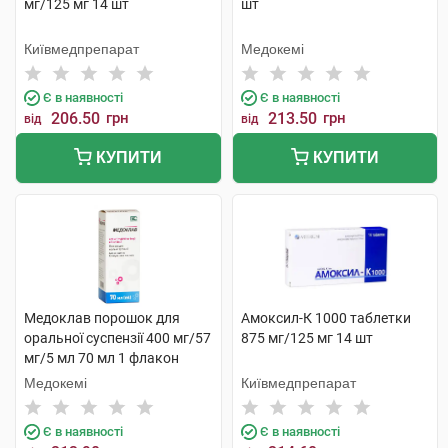
мг/125 мг 14 шт
шт
Київмедпрепарат
Медокемі
Є в наявності
Є в наявності
206.50
грн
213.50
грн
від
від
КУПИТИ
КУПИТИ
Медоклав порошок для
Амоксил-К 1000 таблетки
оральної суспензії 400 мг/57
875 мг/125 мг 14 шт
мг/5 мл 70 мл 1 флакон
Медокемі
Київмедпрепарат
Є в наявності
Є в наявності