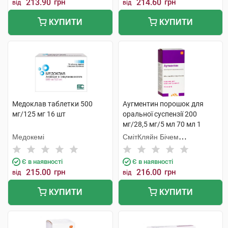
213.90
грн
214.60
грн
від
від
КУПИТИ
КУПИТИ
Медоклав таблетки 500
Аугментин порошок для
мг/125 мг 16 шт
оральної суспензії 200
мг/28,5 мг/5 мл 70 мл 1
флакон
Медокемі
СмітКляйн Бічем
Фармасьютикалс
Є в наявності
Є в наявності
215.00
грн
216.00
грн
від
від
КУПИТИ
КУПИТИ