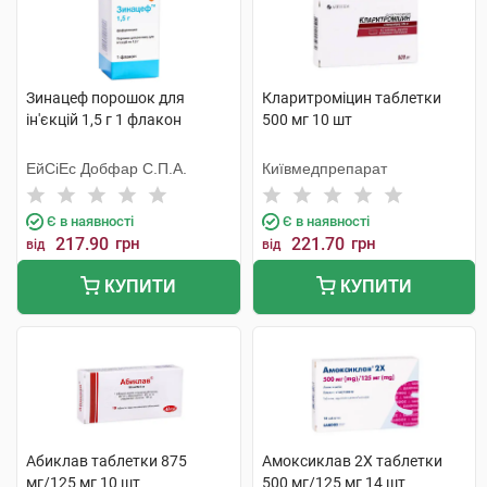
Зинацеф порошок для
Кларитроміцин таблетки
ін'єкцій 1,5 г 1 флакон
500 мг 10 шт
ЕйСіЕс Добфар С.П.А.
Київмедпрепарат
Є в наявності
Є в наявності
217.90
грн
221.70
грн
від
від
КУПИТИ
КУПИТИ
Абиклав таблетки 875
Амоксиклав 2Х таблетки
мг/125 мг 10 шт
500 мг/125 мг 14 шт