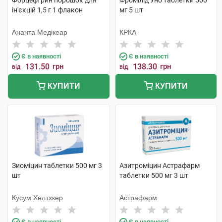
Форцефтрин порошок для
Фромілід Уно таблетки 500
ін'єкцій 1,5 г 1 флакон
мг 5 шт
Ананта Медікеар
КРКА
Є в наявності
Є в наявності
131.50
грн
138.30
грн
від
від
КУПИТИ
КУПИТИ
Зиоміцин таблетки 500 мг 3
Азитроміцин Астрафарм
шт
таблетки 500 мг 3 шт
Кусум Хелтхкер
Астрафарм
Є в наявності
Є в наявності