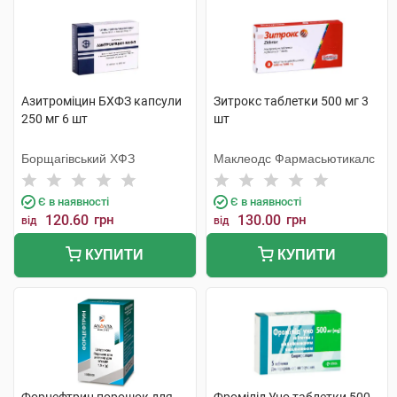
Азитроміцин БХФЗ капсули
Зитрокс таблетки 500 мг 3
250 мг 6 шт
шт
Борщагівський ХФЗ
Маклеодс Фармасьютикалс
Є в наявності
Є в наявності
120.60
грн
130.00
грн
від
від
КУПИТИ
КУПИТИ