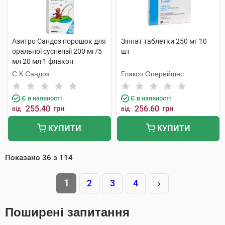
Азитро Сандоз порошок для
Зіннат таблетки 250 мг 10
оральної суспензії 200 мг/5
шт
мл 20 мл 1 флакон
С.К.Сандоз
Глаксо Оперейшнс
Є в наявності
Є в наявності
255.40
грн
256.60
грн
від
від
КУПИТИ
КУПИТИ
Показано
36
з
114
1
2
3
4
›
Поширені запитання