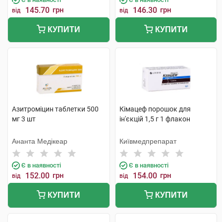
145.70
грн
146.30
грн
від
від
КУПИТИ
КУПИТИ
Азитроміцин таблетки 500
Кімацеф порошок для
мг 3 шт
ін'єкцій 1,5 г 1 флакон
Ананта Медікеар
Київмедпрепарат
Є в наявності
Є в наявності
152.00
грн
154.00
грн
від
від
КУПИТИ
КУПИТИ