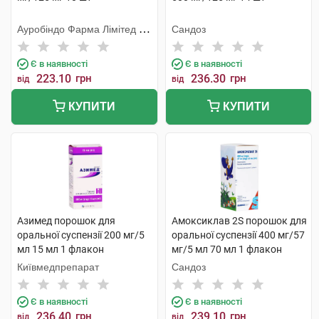
Ауробіндо Фарма Лімітед -
Сандоз
Юніт ІV
Є в наявності
Є в наявності
223.10
грн
236.30
грн
від
від
КУПИТИ
КУПИТИ
Азимед порошок для
Амоксиклав 2S порошок для
оральної суспензії 200 мг/5
оральної суспензії 400 мг/57
мл 15 мл 1 флакон
мг/5 мл 70 мл 1 флакон
Київмедпрепарат
Сандоз
Є в наявності
Є в наявності
236.40
грн
239.10
грн
від
від