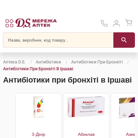
Аптека D.S.
Антибіотики
Антибіотики При Бронхіті
Антибіотики При Бронхіті В Іршаві
Антибіотики при бронхіті в Іршаві
3-Дінір
Абиклав
Азикл