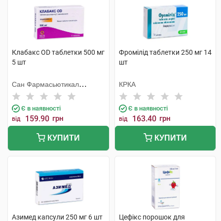
Клабакс OD таблетки 500 мг
Фромілід таблетки 250 мг 14
5 шт
шт
Сан Фармасьютикал
КРКА
Індастріз
Є в наявності
Є в наявності
159.90
грн
163.40
грн
від
від
КУПИТИ
КУПИТИ
Азимед капсули 250 мг 6 шт
Цефікс порошок для