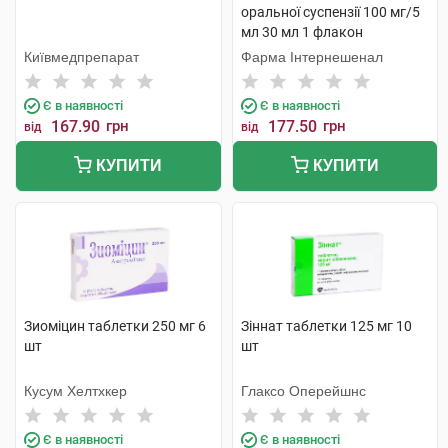
оральної суспензії 100 мг/5
мл 30 мл 1 флакон
Київмедпрепарат
Фарма Інтернешенал
Є в наявності
Є в наявності
167.90
грн
177.50
грн
від
від
КУПИТИ
КУПИТИ
Зиоміцин таблетки 250 мг 6
Зіннат таблетки 125 мг 10
шт
шт
Кусум Хелтхкер
Глаксо Оперейшнс
Є в наявності
Є в наявності