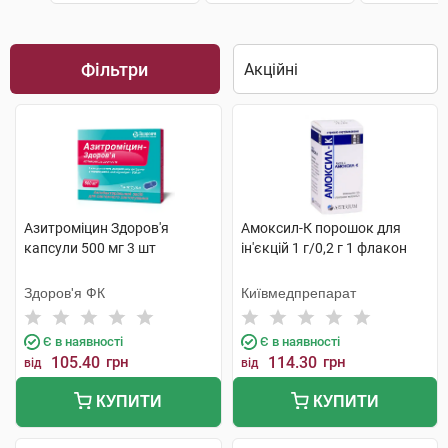
Фільтри
Азитроміцин Здоров'я
Амоксил-К порошок для
капсули 500 мг 3 шт
ін'єкцій 1 г/0,2 г 1 флакон
Здоров'я ФК
Київмедпрепарат
Є в наявності
Є в наявності
105.40
грн
114.30
грн
від
від
КУПИТИ
КУПИТИ