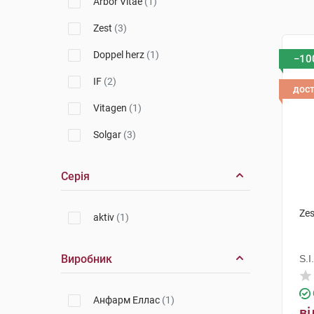
Arbor Vitae
(1)
Zest
(3)
Doppel herz
(1)
−10
IF
(2)
дос
Vitagen
(1)
Solgar
(3)
Серія
Zes
aktiv
(1)
Виробник
S.I.
Анфарм Еллас
(1)
ві