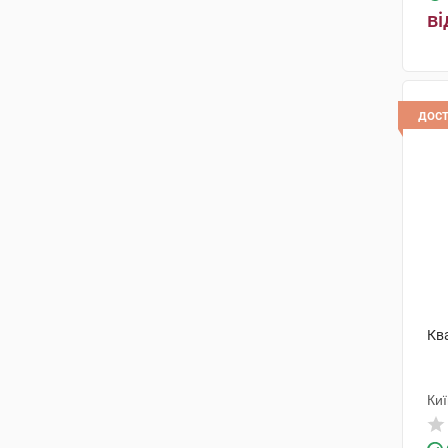
Юрія-Фарм
(2)
ві
Демо Са Фармасьютикал
Індастрі
(1)
Біокодекс
(1)
дос
Солефарм
(1)
Біолік
(1)
Актілайф Нутрішн ТОВ
(1)
Лабораторіос Віренс
(1)
Кв
Киї