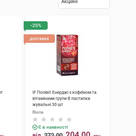
−25%
доставка
шт
IF Полівіт Енерджі з кофеїном та
вітамінами групи В пастилки
жувальні 30 шт
Віола
Є в наявності
204.00
від
272.00