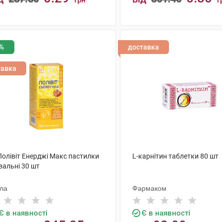
грн
г
КУПИТИ
КУПИТИ
%
доставка
тавка
Полівіт Енерджі Макс пастилки
L-карнітин таблетки 80 шт
вальні 30 шт
ола
Фармаком
Є в наявності
Є в наявності