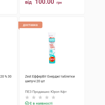
100.00
від
грн
КУПИТИ
доставка
20 % 30
Zest ЕфферВіт Енерджі таблетки
шипучі 20 шт
ПЕЗ Продакшнс Юроп Кфт
Є в наявності