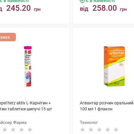
Є в наявності
Є в наявності
245.20
258.00
д
від
грн
грн
КУПИТИ
КУПИТИ
тавка
pel herz aktiv L-Карнітин +
Агвантар розчин оральний
тин таблетки шипучі 15 шт
100 мл 1 флакон
айссер Фарма
Технолог