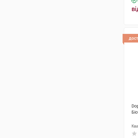
ві
дос
Dop
Біо
Кв