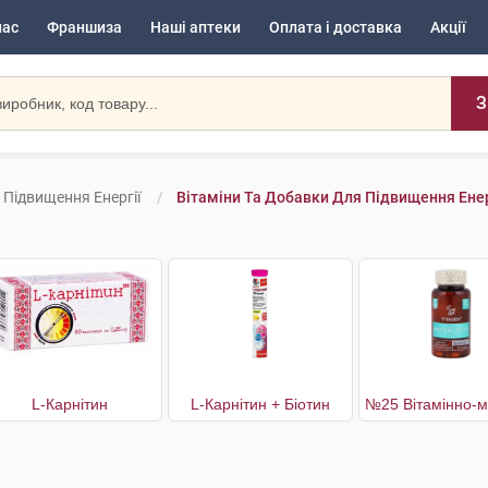
нас
Франшиза
Наші аптеки
Оплата і доставка
Акції
З
 Підвищення Енергії
Вітаміни Та Добавки Для Підвищення Енерг
L-Карнітин
L-Карнітин + Біотин