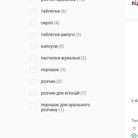
Др. Тайсс Натурварен
(1)
ві
таблетки
(6)
Фармасел
(1)
сироп
(4)
Лекхім-Харків
(2)
таблетки шипучі
(3)
Дельфарм Гайард
(1)
капсули
(8)
Хелп
(2)
пастилки жувальні
(2)
Уорлд Медицин Ілач Сан. Ве
Тідж
(2)
порошок
(3)
Ромфарм Ілач Сан. ве Тідж.
Лтд. Шті
(1)
розчин
(2)
Біодеал Фармасьютікалс
(1)
розчин для ін'єкцій
(7)
L-к
Ербозета
(1)
порошок для орального
розчину
(1)
Мігуель і Гарріга
(1)
Те
Солгар Вітамін енд Херб
(3)