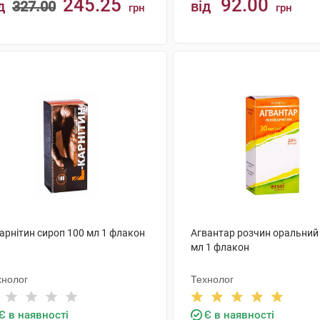
245.25
92.00
д
327.00
від
грн
грн
КУПИТИ
КУПИТИ
арнітин сироп 100 мл 1 флакон
Агвантар розчин оральний 
мл 1 флакон
хнолог
Технолог
Є в наявності
Є в наявності