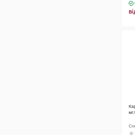
ві
Ка
мг
Сп