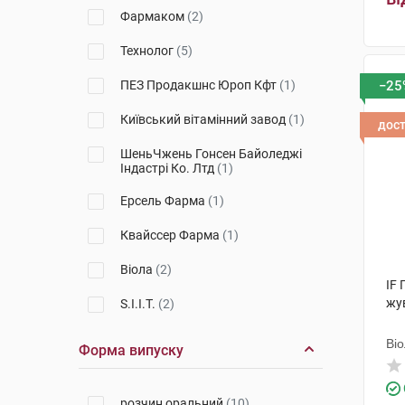
Фармаком
(2)
Технолог
(5)
ПЕЗ Продакшнс Юроп Кфт
(1)
−25
Київський вітамінний завод
(1)
дос
ШеньЧжень Гонсен Байоледжі
Індастрі Ко. Лтд
(1)
Ерсель Фарма
(1)
Квайссер Фарма
(1)
Віола
(2)
IF 
жу
S.I.I.T.
(2)
Астрафарм
(1)
Ві
Форма випуску
Сперко Україна
(4)
розчин оральний
(10)