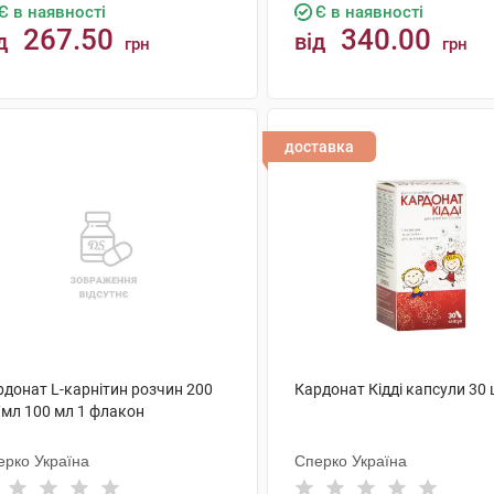
Є в наявності
Є в наявності
267.50
340.00
д
від
грн
грн
КУПИТИ
КУПИТИ
доставка
рдонат L-карнітин розчин 200
Кардонат Кідді капсули 30
/мл 100 мл 1 флакон
ерко Україна
Сперко Україна