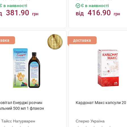
Є в наявності
Є в наявності
381.90
416.90
д
від
грн
грн
КУПИТИ
КУПИТИ
тавка
доставка
ровітал Енерджі розчин
Кардонат Макс капсули 20
альний 500 мл 1 флакон
. Тайсс Натурварен
Сперко Україна