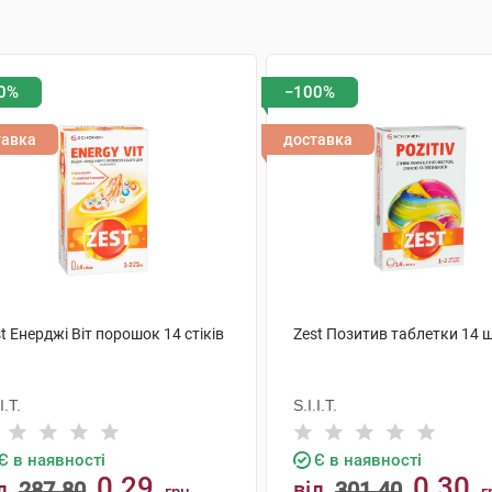
0%
−100%
тавка
доставка
t Енерджі Віт порошок 14 стіків
Zest Позитив таблетки 14 
I.T.
S.I.I.T.
Є в наявності
Є в наявності
0.29
0.30
д
287.80
від
301.40