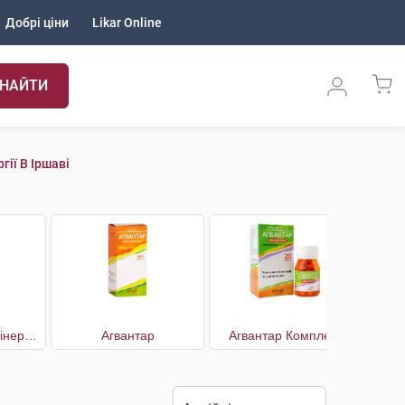
Добрі ціни
Likar Online
НАЙТИ
ії В Іршаві
№25 Вітамінно-мінеральний комплекс B Complex energy+
Агвантар
Агвантар Комплекс