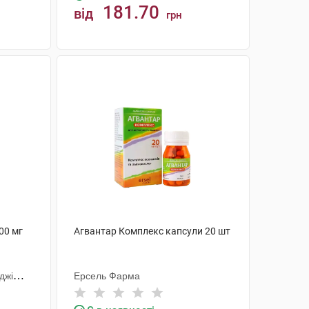
181.70
від
грн
КУПИТИ
00 мг
Агвантар Комплекс капсули 20 шт
джі
Ерсель Фарма