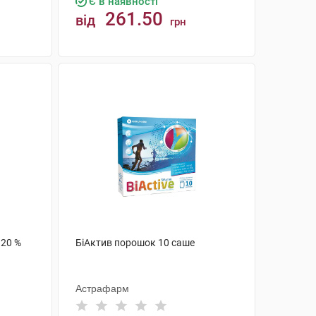
Є в наявності
261.50
від
грн
КУПИТИ
 20 %
БіАктив порошок 10 саше
Астрафарм