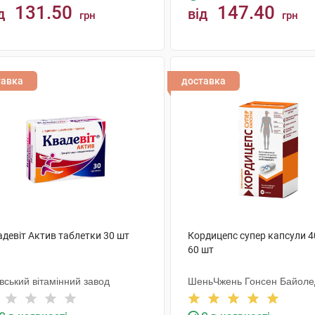
131.50
147.40
д
від
грн
грн
КУПИТИ
КУПИТИ
тавка
доставка
адевіт Актив таблетки 30 шт
Кордицепс супер капсули 4
60 шт
вський вітамінний завод
ШеньЧжень Гонсен Байоле
Індастрі Ко. Лтд