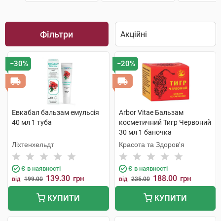
Фільтри
−30%
−20%
Евкабал бальзам емульсія
Arbor Vitae Бальзам
40 мл 1 туба
косметичний Тигр Червоний
30 мл 1 баночка
Ліхтенхельдт
Красота та Здоров'я
Є в наявності
Є в наявності
139.30
188.00
грн
грн
від
199.00
від
235.00
КУПИТИ
КУПИТИ