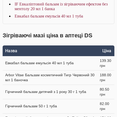
IF Евкаліптовий бальзам із зігріваючим ефектом без
ментолу 20 мл 1 банка
Евкабал бальзам емульсія 40 мл 1 туба
Зігріваючі мазі ціна в аптеці DS
Назва
Ціна
139.30
Евкабал бальзам емульсія 40 мл 1 туба
грн
Arbor Vitae Бальзам косметичний Тигр Червоний 30
188.00
мл 1 баночка
грн
80.50
Гірчичний бальзам дитячий з 1 року 30 г 1 туба
грн
82.00
Гірчичний бальзам 50 г 1 туба
грн