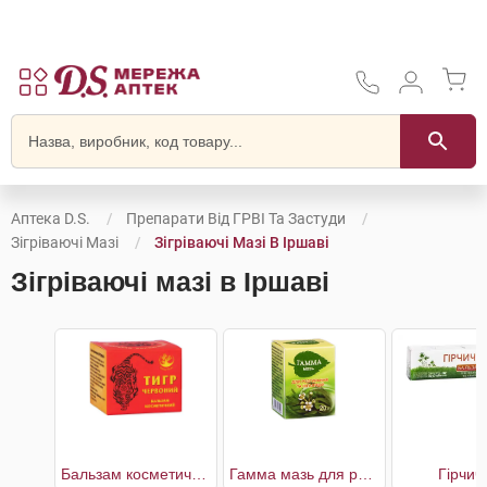
Аптека D.S.
Препарати Від ГРВІ Та Застуди
Зігріваючі Мазі
Зігріваючі Мазі В Іршаві
Зігріваючі мазі в Іршаві
Бальзам косметичний Тигр Червоний
Гамма мазь для розтирання та інгаляцій
Гірчич