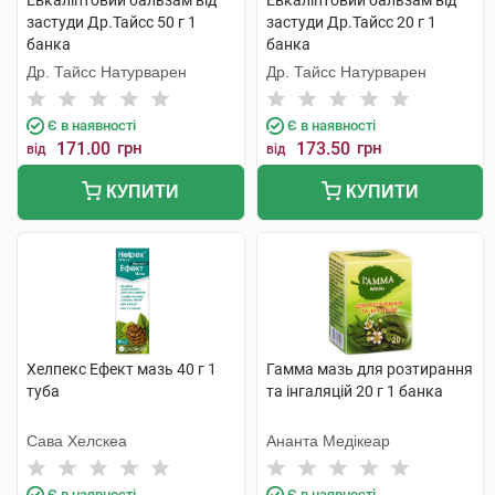
Евкаліптовий бальзам від
Евкаліптовий бальзам від
застуди Др.Тайсс 50 г 1
застуди Др.Тайсс 20 г 1
банка
банка
Др. Тайсс Натурварен
Др. Тайсс Натурварен
Є в наявності
Є в наявності
171.00
грн
173.50
грн
від
від
КУПИТИ
КУПИТИ
Хелпекс Ефект мазь 40 г 1
Гамма мазь для розтирання
туба
та інгаляцій 20 г 1 банка
Сава Хелскеа
Ананта Медікеар
Є в наявності
Є в наявності