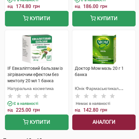
174.80
грн
186.00
грн
від
від
КУПИТИ
КУПИТИ
IF Евкаліптовий бальзам із
Доктор Мом мазь 20 г 1
зігріваючим ефектом без
банка
ментолу 20 мл 1 банка
Натуральна косметика
Юнік Фармасьютикал
Лабораторіз
Є в наявності
Немає в наявності
225.00
грн
142.80
грн
від
від
АНАЛОГИ
КУПИТИ