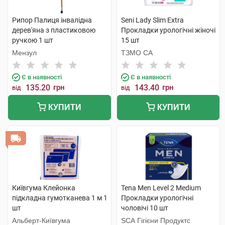
Рипор Палиця інвалідна
Seni Lady Slim Extra
дерев'яна з пластиковою
Прокладки урологічні жіночі
ручкою 1 шт
15 шт
Мензул
ТЗМО СА
Є в наявності
Є в наявності
135.20
грн
143.40
грн
від
від
КУПИТИ
КУПИТИ
Київгума Клейонка
Tena Men Level 2 Medium
підкладна гумотканева 1 м 1
Прокладки урологічні
шт
чоловічі 10 шт
Альберт-Київгума
SCA Гігієни Продуктс