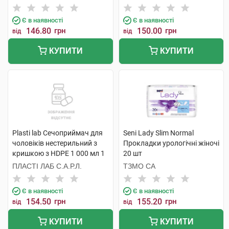
Є в наявності
Є в наявності
146.80
грн
150.00
грн
від
від
КУПИТИ
КУПИТИ
Plasti lab Сечоприймач для
Seni Lady Slim Normal
чоловіків нестерильний з
Прокладки урологічні жіночі
кришкою з HDPE 1 000 мл 1
20 шт
шт
ПЛАСТІ ЛАБ С.А.Р.Л.
ТЗМО СА
Є в наявності
Є в наявності
154.50
грн
155.20
грн
від
від
КУПИТИ
КУПИТИ