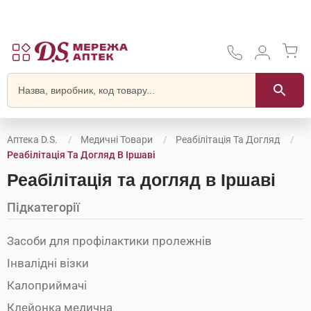
Аптека D.S.
Медичні Товари
Реабілітація Та Догляд
Реабілітація Та Догляд В Іршаві
Реабілітація та догляд в Іршаві
Підкатегорії
Засоби для профілактики пролежнів
Інвалідні візки
Калоприймачі
Клейонка медична