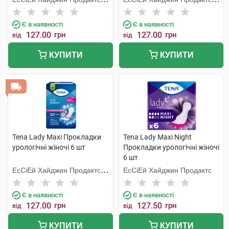
Хугезанд
Хугезанд
Є в наявності
Є в наявності
127.00
грн
127.00
грн
від
від
КУПИТИ
КУПИТИ
Tena Lady Maxi Прокладки
Tena Lady Maxi Night
урологічні жіночі 6 шт
Прокладки урологічні жіночі
6 шт
ЕсСіЕй Хайджин Продактс
ЕсСіЕй Хайджин Продактс
Хугезанд
Є в наявності
Є в наявності
127.00
грн
127.50
грн
від
від
КУПИТИ
КУПИТИ