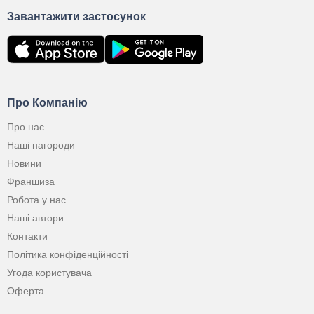
Завантажити застосунок
Про Компанію
Про нас
Наші нагороди
Новини
Франшиза
Робота у нас
Наші автори
Контакти
Політика конфіденційності
Угода користувача
Оферта