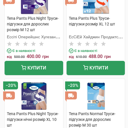
Tena Pants Plus Night Труси-
Tena Pants Plus Труси-
підгузки для дорослих
підгузки розмір XL 12 шт
розмір M 12 шт
Ессіті Оперейшнс Хугезанд
ЕсСіЕй Хайджин Продактс
Б.В.
Хугезанд
Є в наявності
Є в наявності
400.00
488.00
грн
грн
від
500.00
від
610.00
КУПИТИ
КУПИТИ
−20%
−20%
Tena Pants Plus Night Труси-
Tena Pants Normal Труси-
підгузки нічні розмір XL 10
підгузки для дорослих
шт
розмір M 30 шт