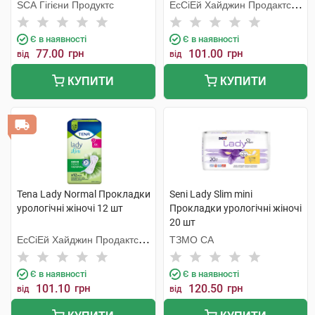
SCA Гігієни Продуктс
ЕсСіЕй Хайджин Продактс
Хугезанд
Є в наявності
Є в наявності
77.00
грн
101.00
грн
від
від
КУПИТИ
КУПИТИ
Tena Lady Normal Прокладки
Seni Lady Slim mini
урологічні жіночі 12 шт
Прокладки урологічні жіночі
20 шт
ЕсСіЕй Хайджин Продактс
ТЗМО СА
Хугезанд
Є в наявності
Є в наявності
101.10
грн
120.50
грн
від
від