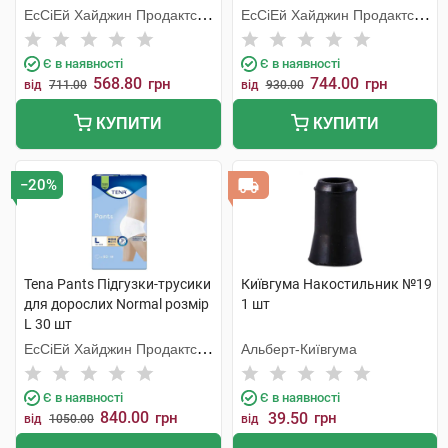
ЕсСіЕй Хайджин Продактс
ЕсСіЕй Хайджин Продактс
Хугезанд
Хугезанд
Є в наявності
Є в наявності
568.80
744.00
грн
грн
від
711.00
від
930.00
КУПИТИ
КУПИТИ
−20%
Tena Pants Підгузки-трусики
Київгума Накостильник №19
для дорослих Normal розмір
1 шт
L 30 шт
ЕсСіЕй Хайджин Продактс
Альберт-Київгума
Хугезанд
Є в наявності
Є в наявності
840.00
грн
39.50
грн
від
1050.00
від