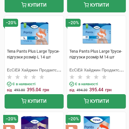
КУПИТИ
КУПИТИ
−20%
−20%
Tena Pants Plus Large Труси-
Tena Pants Plus Large Труси-
підгузки розмір L 14 шт
підгузки розмір M 14 шт
ЕсСіЕй Хайджин Продактс
ЕсСіЕй Хайджин Продактс
Хугезанд
Хугезанд
Є в наявності
Є в наявності
395.04
395.44
грн
грн
від
493.80
від
494.30
КУПИТИ
КУПИТИ
−20%
−20%