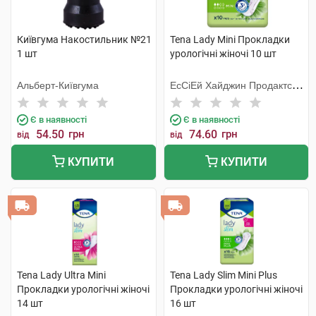
Київгума Накостильник №21
Tena Lady Mini Прокладки
1 шт
урологічні жіночі 10 шт
Альберт-Київгума
ЕсСіЕй Хайджин Продактс
Хугезанд
Є в наявності
Є в наявності
54.50
грн
74.60
грн
від
від
КУПИТИ
КУПИТИ
Tena Lady Ultra Mini
Tena Lady Slim Mini Plus
Прокладки урологічні жіночі
Прокладки урологічні жіночі
14 шт
16 шт