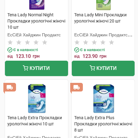
Tena Lady Normal Night
Tena Lady Mini Прокладки
Прокладки урологічні жіночі
урологічні жіночі 20 шт
10 шт
ЕсСіЕй Хайджин Продактс
ЕсСіЕй Хайджин Продактс
Хугезанд
Є в наявності
Є в наявності
123.10
грн
123.90
грн
від
від
КУПИТИ
КУПИТИ
Tena Lady Extra Прокладки
Tena Lady Extra Plus
урологічні жіночі 10 шт
Прокладки урологічні жіночі
8 шт
ЕсСіЕй Хайджин Продактс
ЕсСіЕй Хайджин Продактс