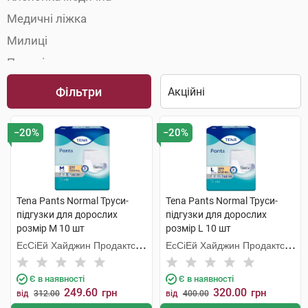
Медичні ліжка
Милиці
Палиці
Пелюшки
Фільтри
Підгузки для дорослих
Поручні та опори
−20%
−20%
Приналежності та сидіння для туалету
Сечоприймачі
Сидіння для душу і ванни
Tena Pants Normal Труси-
Tena Pants Normal Труси-
підгузки для дорослих
підгузки для дорослих
Судна підкладні
розмір M 10 шт
розмір L 10 шт
Урологічні прокладки
ЕсСіЕй Хайджин Продактс
ЕсСіЕй Хайджин Продактс
Ходунки
Хугезанд
Хугезанд
Є в наявності
Є в наявності
249.60
320.00
грн
грн
від
312.00
від
400.00