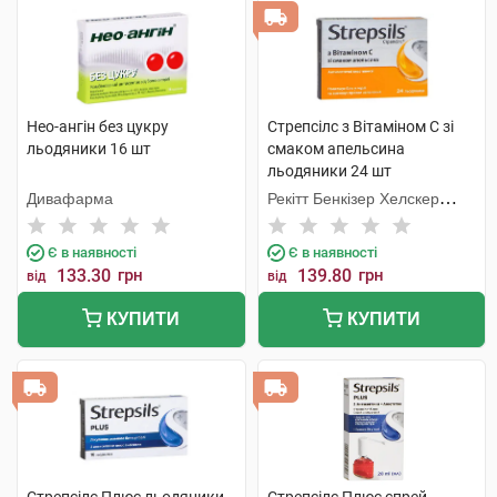
Нео-ангін без цукру
Стрепсілс з Вітаміном C зі
льодяники 16 шт
смаком апельсина
льодяники 24 шт
Дивафарма
Рекітт Бенкізер Хелскер
Інтернешнл
Є в наявності
Є в наявності
133.30
грн
139.80
грн
від
від
КУПИТИ
КУПИТИ