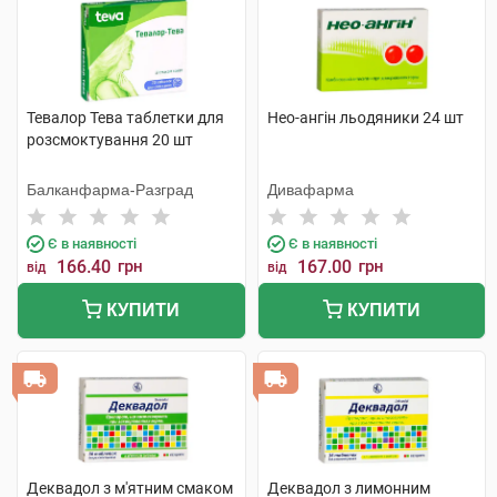
Тевалор Тева таблетки для
Нео-ангін льодяники 24 шт
розсмоктування 20 шт
Балканфарма-Разград
Дивафарма
Є в наявності
Є в наявності
166.40
грн
167.00
грн
від
від
КУПИТИ
КУПИТИ
Деквадол з м'ятним смаком
Деквадол з лимонним