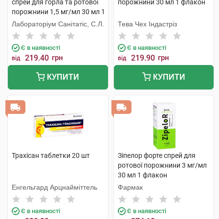
спрей для горла та ротової
порожнини 30 мл 1 флакон
порожнини 1,5 мг/мл 30 мл 1
флакон
Лабораторіум Санітатіс, С.Л.
Тева Чех Індастріз
Є в наявності
Є в наявності
219.40
грн
219.90
грн
від
від
КУПИТИ
КУПИТИ
Трахісан таблетки 20 шт
Зіпелор форте спрей для
ротової порожнини 3 мг/мл
30 мл 1 флакон
Енгельгард Арцнайміттель
Фармак
Є в наявності
Є в наявності