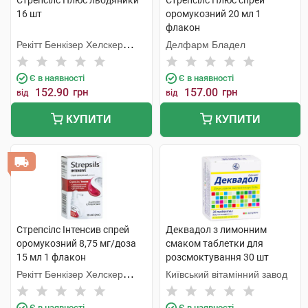
Стрепсілс Плюс льодяники
Стрепсілс Плюс спрей
16 шт
оромукозний 20 мл 1
флакон
Рекітт Бенкізер Хелскер
Делфарм Бладел
Інтернешнл
Є в наявності
Є в наявності
152.90
грн
157.00
грн
від
від
КУПИТИ
КУПИТИ
Стрепсілс Інтенсив спрей
Деквадол з лимонним
оромукозний 8,75 мг/доза
смаком таблетки для
15 мл 1 флакон
розсмоктування 30 шт
Рекітт Бенкізер Хелскер
Київський вітамінний завод
Інтернешнл
Є в наявності
Є в наявності