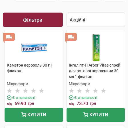
Фільтри
Каметон аерозоль 30 г 1
Інгаліпт-Н Arbor Vitae спрей
флакон
для ротової порожнини 30
мл 1 флакон
Мікрофарм
Мікрофарм
Є в наявності
Є в наявності
69.90
грн
73.70
грн
від
від
КУПИТИ
КУПИТИ