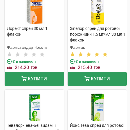
Лорект спрей 30 мл 1
Зіпелор спрей для ротової
флакон
порожнини 1,5 мг/мл 30 мл 1
флакон
Фармстандарт-Біолік
Фармак
Є в наявності
Є в наявності
214.20
грн
215.40
грн
від
від
КУПИТИ
КУПИТИ
Тевалор-Тева-Бензидамін
Йокс Тева спрей для ротової