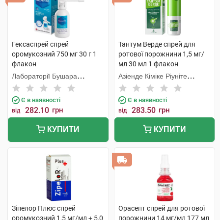
Гексаспрей спрей
Тантум Верде спрей для
оромукозний 750 мг 30 г 1
ротової порожнини 1,5 мг/
флакон
мл 30 мл 1 флакон
Лабораторії Бушара
Азіенде Кіміке Ріуніте
Рекордаті
Анжеліні Франческо
Є в наявності
Є в наявності
282.10
грн
283.50
грн
від
від
КУПИТИ
КУПИТИ
Зіпелор Плюс спрей
Орасепт спрей для ротової
оромукозний 1,5 мг/мл + 5,0
порожнини 14 мг/мл 177 мл