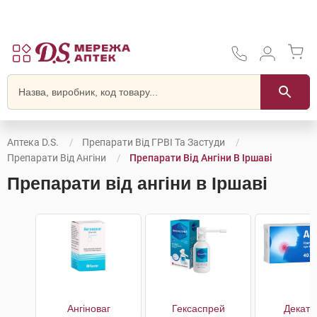
Аптека D.S.
Препарати Від ГРВІ Та Застуди
Препарати Від Ангіни
Препарати Від Ангіни В Іршаві
Препарати від ангіни в Іршаві
Ангіноваг
Гексаспрей
Декати