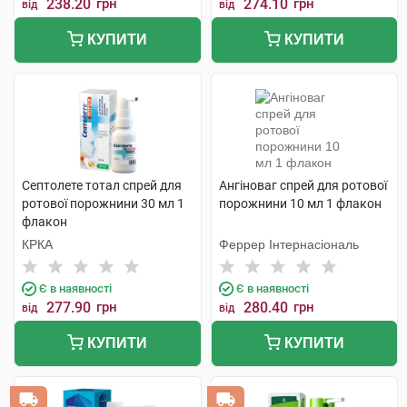
238.20
грн
274.10
грн
від
від
КУПИТИ
КУПИТИ
Септолете тотал спрей для
Ангіноваг спрей для ротової
ротової порожнини 30 мл 1
порожнини 10 мл 1 флакон
флакон
КРКА
Феррер Інтернасіональ
Є в наявності
Є в наявності
277.90
грн
280.40
грн
від
від
КУПИТИ
КУПИТИ