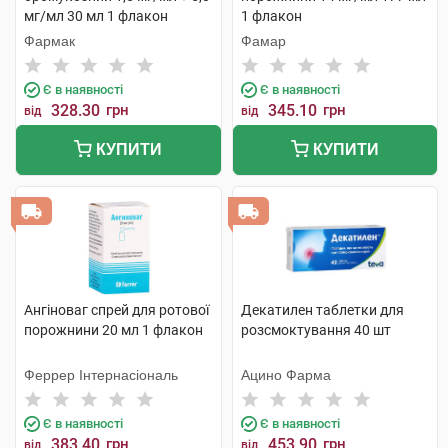
мг/мл 30 мл 1 флакон
1 флакон
Фармак
Фамар
Є в наявності
Є в наявності
328.30
грн
345.10
грн
від
від
КУПИТИ
КУПИТИ
Ангіноваг спрей для ротової
Декатилен таблетки для
порожнини 20 мл 1 флакон
розсмоктування 40 шт
Феррер Інтернасіональ
Ацино Фарма
Є в наявності
Є в наявності
383.40
грн
453.90
грн
від
від