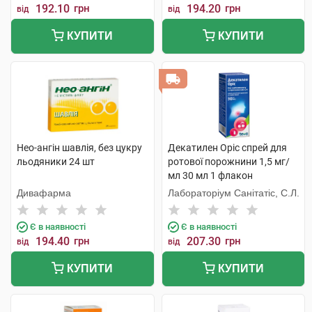
192.10
грн
194.20
грн
від
від
КУПИТИ
КУПИТИ
Нео-ангін шавлія, без цукру
Декатилен Оріс спрей для
льодяники 24 шт
ротової порожнини 1,5 мг/
мл 30 мл 1 флакон
Дивафарма
Лабораторіум Санітатіс, С.Л.
Є в наявності
Є в наявності
194.40
грн
207.30
грн
від
від
КУПИТИ
КУПИТИ