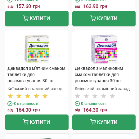
157.60
грн
163.90
грн
від
від
КУПИТИ
КУПИТИ
Деквадол з м'ятним смаком
Деквадол з малиновим
таблетки для
смаком таблетки для
розсмоктування 30 шт
розсмоктування 30 шт
Київський вітамінний завод
Київський вітамінний завод
Є в наявності
Є в наявності
164.00
грн
164.30
грн
від
від
КУПИТИ
КУПИТИ