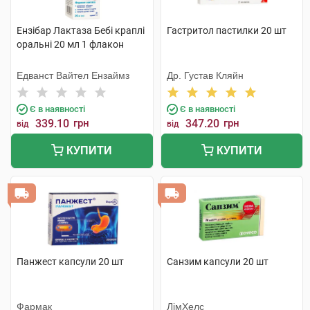
Ензібар Лактаза Бебі краплі
Гастритол пастилки 20 шт
оральні 20 мл 1 флакон
Едванст Вайтел Ензаймз
Др. Густав Кляйн
Є в наявності
Є в наявності
339.10
грн
347.20
грн
від
від
КУПИТИ
КУПИТИ
Панжест капсули 20 шт
Санзим капсули 20 шт
Фармак
ЛімХелс