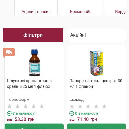
Ацидин-пепсин
Бромелайн
Вердіо
Фільтри
Шлункові краплі краплі
Панкрен фітоконцентрат 30
оральні 25 мл 1 флакон
мл 1 флакон
Тернофарм
Екомед
Є в наявності
Є в наявності
53.30
грн
71.40
грн
від
від