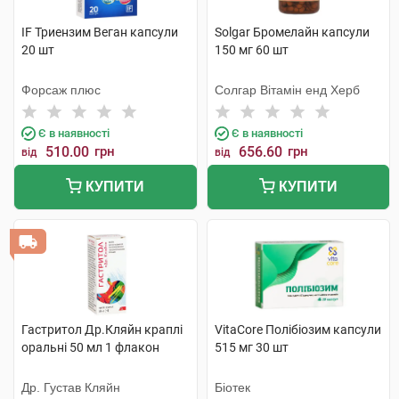
IF Триензим Веган капсули
Solgar Бромелайн капсули
20 шт
150 мг 60 шт
Форсаж плюс
Солгар Вітамін енд Херб
Є в наявності
Є в наявності
510.00
грн
656.60
грн
від
від
КУПИТИ
КУПИТИ
Гастритол Др.Кляйн краплі
VitaCore Полібіозим капсули
оральні 50 мл 1 флакон
515 мг 30 шт
Др. Густав Кляйн
Біотек