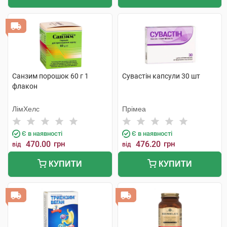
Санзим порошок 60 г 1
Сувастін капсули 30 шт
флакон
ЛімХелс
Прімеа
Є в наявності
Є в наявності
470.00
грн
476.20
грн
від
від
КУПИТИ
КУПИТИ