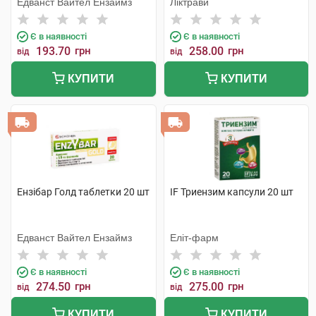
Едванст Вайтел Ензаймз
Ліктрави
Є в наявності
Є в наявності
193.70
грн
258.00
грн
від
від
КУПИТИ
КУПИТИ
Ензібар Голд таблетки 20 шт
IF Триензим капсули 20 шт
Едванст Вайтел Ензаймз
Еліт-фарм
Є в наявності
Є в наявності
274.50
грн
275.00
грн
від
від
КУПИТИ
КУПИТИ