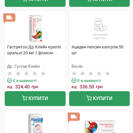
Гастритол Др.Кляйн краплі
Ацидин-пепсин капсули 50
оральні 20 мл 1 флакон
шт
Др. Густав Кляйн
Біолік
Є в наявності
Є в наявності
324.40
грн
336.50
грн
від
від
КУПИТИ
КУПИТИ