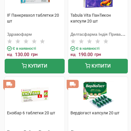
IF Панкреахол таблетки 20
Tabula Vita ПанТикон
шт
капсули 20 шт
Здравофарм
Делтасфарма Індія Приват
Лімітед
Є в наявності
Є в наявності
130.00
грн
190.00
грн
від
від
КУПИТИ
КУПИТИ
Ензібар 6 таблетки 20 шт
Вердіогаст капсули 20 шт