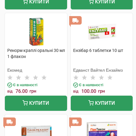
КУПИТИ
КУПИТИ
Ренорм краплі оральні 30 мл
Ензібар 6 таблетки 10 шт
1 флакон
Екомед
Едванст Вайтел Ензаймз
Є в наявності
Є в наявності
76.00
грн
100.00
грн
від
від
КУПИТИ
КУПИТИ